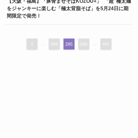
【大阪・福島】「豚骨まぜそばKOZOU+」 “超”極太麺
をジャンキーに楽しむ「極太背脂そば」を5月24日に期
間限定で発売！
1
...
284
285
286
...
481