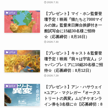
2026.7.31
【プレゼント】マイ・ホン監督登
試写会
壇予定！映画『猫たちと7000マイ
ルの旅』監督来日舞台挨拶付き一
般試写会に15組30名様ご招待
☆（応募締切：8月16日）
2026.7.30
【プレゼント】キャスト＆監督登
試写会
壇予定！映画『我々は宇宙人』ジ
ャパンプレミアに10組20名様ご招
待☆（応募締切：8月12日）
2026.7.29
【プレゼント】アン・ハサウェイ
鑑賞券
×ユアン・マクレガー『オークス
トリートの異変』ムビチケオンラ
イン券を3名様に☆【応募締切：8