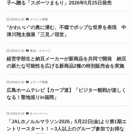
子へ贈る「スポーツまもり」2026年5月25日発売
2026.5.22
イベント情報
“かわいい”の奥に潜む、不穏でポップな世界を表現 中
津川翔太個展「三見ノ現世」
2026.5.22
食品・スイーツ
経営学部生と納豆メーカーが新商品を共同で開発 納豆
の新たな可能性を広げる新商品2種の特別販売会を実施
2026.5.22
メディア情報
広島ホームテレビ【カープ道】「ビジター観戦が楽しく
なる！聖地巡りin福岡」
2026.5.22
キャンペーン
「JALホノルルマラソン2026」5月22日(金)より第1期エ
ントリースタート！～3人以上のグループ参加でお得な