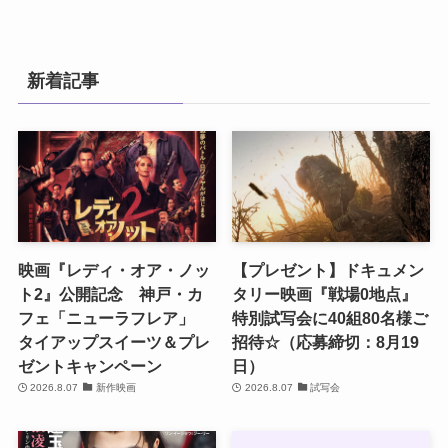
新着記事
映画『レディ・オア・ノッ
【プレゼント】ドキュメン
ト2』公開記念 神戸・カ
タリー映画『戦場0地点』
フェ「ニューラフレア」
特別試写会に40組80名様ご
タイアップスイーツ＆プレ
招待☆（応募締切：8月19
ゼントキャンペーン
日）
2026.8.07
新作映画
2026.8.07
試写会