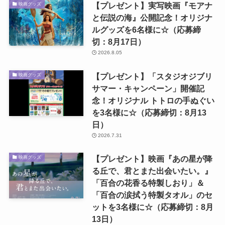
【プレゼント】実写映画『モアナ
映画グッズ
と伝説の海』公開記念！オリジナ
ルグッズを6名様に☆（応募締
切：8月17日）
2026.8.05
【プレゼント】「スタジオジブリ
映画グッズ
サマー・キャンペーン」開催記
念！オリジナル トトロの手ぬぐい
を3名様に☆（応募締切：8月13
日）
2026.7.31
【プレゼント】映画『あの星が降
映画グッズ
る丘で、君とまた出会いたい。』
「百合の花香る特製しおり」＆
「百合の涙拭う特製タオル」のセ
ットを3名様に☆（応募締切：8月
13日）