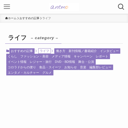
ホーム
おすすめの記事
ライフ
ライフ
– category –
おすすめの記事
ライフ
働き方
新刊情報／書籍紹介
インタビュー
くらし
ファッション・美容
メディア情報
キャンペーン
レポート
イベント情報
レジャー・旅行
DVD・BD情報
舞台・公演
コロラドからの便り
食品・スイーツ
お知らせ
音楽
編集部レビュー
エンタメ・カルチャー
グルメ