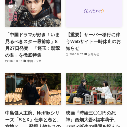
「中国ドラマが好き！いま
【重要】サーバー移行に伴
見るべきスター最前線」8
うWebサイト一時休止のお
月27日発売 「逐玉：翡翠
知らせ
の君」を徹底特集
2026.8.07
お知らせ
2026.8.07
中国ドラマ
中島健人主演、Netflixシリ
映画『時給三〇〇円の死
ーズ「SとX」仕事と恋と、
神』西畑大吾×福本莉子、
友情と―― 登場人物たちの
バディ誕生の瞬間を捉えた