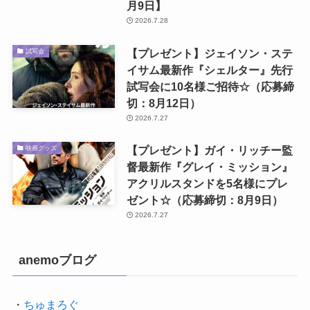
月9日】
2026.7.28
【プレゼント】ジェイソン・ステ
試写会
イサム最新作『シェルター』先行
試写会に10名様ご招待☆（応募締
切：8月12日）
2026.7.27
【プレゼント】ガイ・リッチー監
映画グッズ
督最新作『グレイ・ミッション』
アクリルスタンドを5名様にプレ
ゼント☆（応募締切：8月9日）
2026.7.27
anemoブログ
・
ちゅまろぐ