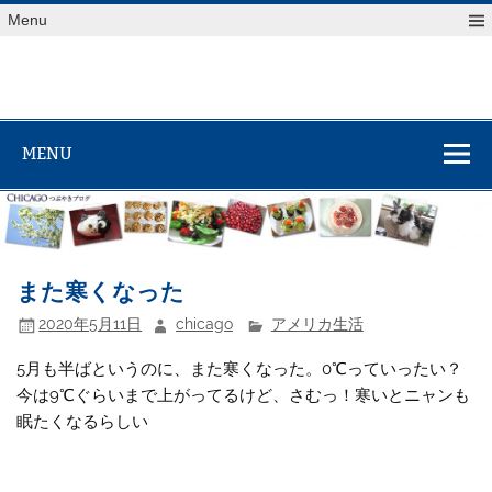
Skip
Menu
to
content
MENU
また寒くなった
2020年5月11日
chicago
アメリカ生活
5月も半ばというのに、また寒くなった。0℃っていったい？
今は9℃ぐらいまで上がってるけど、さむっ！寒いとニャンも
眠たくなるらしい