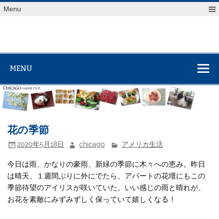
Skip
Menu
to
content
MENU
花の季節
2020年5月18日
chicago
アメリカ生活
今日は雨、かなりの豪雨、新緑の季節に木々への恵み。昨日
は晴天、１週間ぶりに外にでたら、アパートの花壇にもこの
季節待望のアイリスが咲いていた。いい感じの雨と晴れが、
お花を素敵にみずみずしく保っていて嬉しくなる！