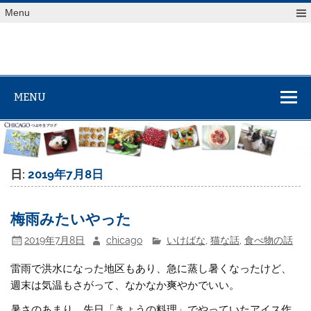
Skip
Menu
to
content
MENU
日:
2019年7月8日
梅雨みたいやった
2019年7月8日
chicago
いけばな
,
猫な話
,
食べ物の話
雷雨で洪水になった地区もあり、急に蒸し暑くなったけど、
週末は気温もさがって、なかなか爽やかでいい。
暑さのあまり、先日「きょうの料理」でやっていたアイス作