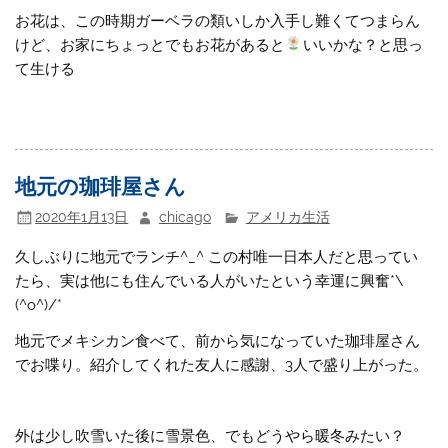
お花は、この時期ガーベラの類いしか入手し難くてつまらん
けど、お家にちょっとでもお花があると
いいかな？と思っ
て生ける
地元の珈琲屋さん
2020年1月13日
chicago
アメリカ生活
久しぶりに地元でランチ^_^ この村唯一日本人だと思ってい
たら、実は他にも住んでいる人がいたという幸運に興奮*\
(^o^)/*
地元でメキシカン食べて、前から気になっていた珈琲屋さん
でお喋り。紹介してくれた友人に感謝、3人で盛り上がった。
外は少し吹雪いた後に雪景色、でもどうやら暖冬みたい？