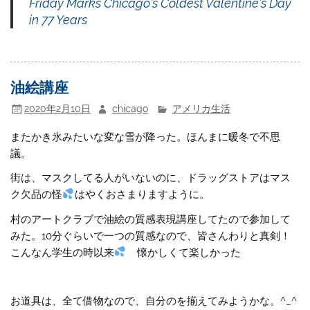
Friday Marks Chicago’s Coldest Valentine’s Day
in 77 Years
油絵講座
2020年2月10日
chicago
アメリカ生活
またかき氷みたいな変な雪が降った。ほんまに暖冬で不思
議。
街は、マスクしてる人がいないのに、ドラッグストアはマス
ク欠品の怪
はやくおさまりますように。
村のアートクラブで油絵の質感表現講座してたので参加して
みた。10分ぐらいで一つの質感なので、皆さんわりと真剣！
こんなん学生の時以来
懐かしくて楽しかった
お道具は、全て借物なので、自分のを揃えてみようかな。^_^