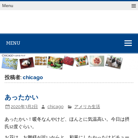
Skip
Menu
to
content
MENU
投稿者:
chicago
あったかい
2020年3月2日
chicago
アメリカ生活
あったかい！暖冬なんやけど、ほんとに気温高い。今日は摂
氏12度ぐらい。
お花は、お雛様が近いからと、和風にしたかったけどチュー