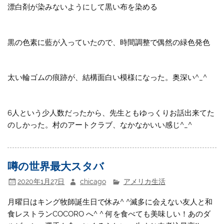
漂白剤が染みないようにして黒い布を染める
黒の色素に藍が入っていたので、時間調整で偶然の緑色発色
太い輪ゴムの痕跡が、結構面白い模様になった。奥深い^_^
6人という少人数だったから、先生ともゆっくりお話出来てた
のしかった。村のアートクラブ、なかなかいい感じ^_^
噂の世界最大スタバ
2020年1月27日
chicago
アメリカ生活
月曜日はキング牧師誕生日で休み^ ^滅多に会えない友人と和
食レストランCOCORO へ^ ^ 何を食べても美味しい！あのダ