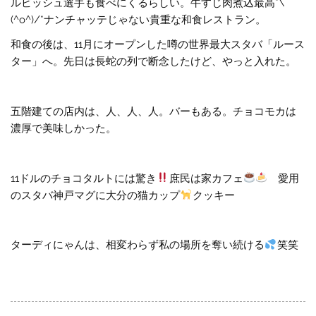
ルビッシュ選手も食べにくるらしい。牛すじ肉煮込最高*\
(^o^)/*ナンチャッテじゃない貴重な和食レストラン。
和食の後は、11月にオープンした噂の世界最大スタバ「ルース
ター」へ。先日は長蛇の列で断念したけど、やっと入れた。
五階建ての店内は、人、人、人。バーもある。チョコモカは
濃厚で美味しかった。
11ドルのチョコタルトには驚き
庶民は家カフェ
愛用
のスタバ神戸マグに大分の猫カップ
クッキー
ターディにゃんは、相変わらず私の場所を奪い続ける
笑笑