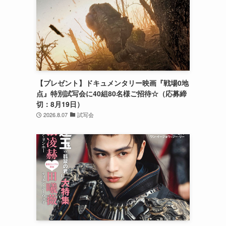
【プレゼント】ドキュメンタリー映画『戦場0地
点』特別試写会に40組80名様ご招待☆（応募締
切：8月19日）
2026.8.07
試写会