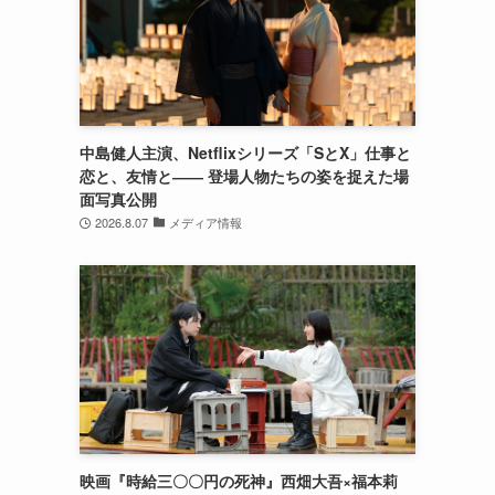
中島健人主演、Netflixシリーズ「SとX」仕事と
恋と、友情と―― 登場人物たちの姿を捉えた場
面写真公開
2026.8.07
メディア情報
映画『時給三〇〇円の死神』西畑大吾×福本莉