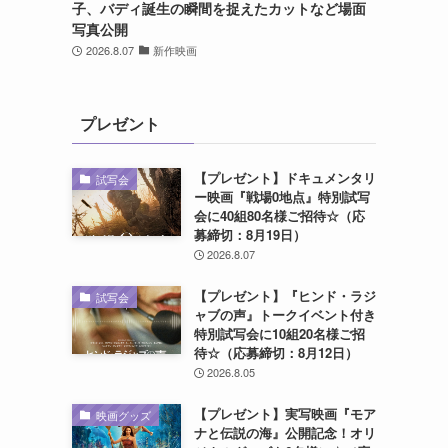
子、バディ誕生の瞬間を捉えたカットなど場面
写真公開
2026.8.07
新作映画
プレゼント
【プレゼント】ドキュメンタリ
試写会
ー映画『戦場0地点』特別試写
会に40組80名様ご招待☆（応
募締切：8月19日）
2026.8.07
【プレゼント】『ヒンド・ラジ
試写会
ャブの声』トークイベント付き
特別試写会に10組20名様ご招
待☆（応募締切：8月12日）
2026.8.05
【プレゼント】実写映画『モア
映画グッズ
ナと伝説の海』公開記念！オリ