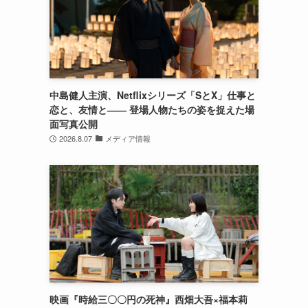
中島健人主演、Netflixシリーズ「SとX」仕事と
恋と、友情と―― 登場人物たちの姿を捉えた場
面写真公開
2026.8.07
メディア情報
映画『時給三〇〇円の死神』西畑大吾×福本莉