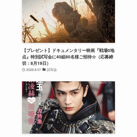
【プレゼント】ドキュメンタリー映画『戦場0地
点』特別試写会に40組80名様ご招待☆（応募締
切：8月19日）
2026.8.07
試写会