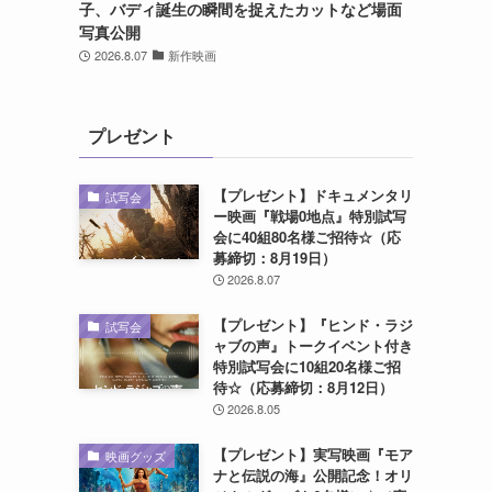
子、バディ誕生の瞬間を捉えたカットなど場面
写真公開
2026.8.07
新作映画
プレゼント
【プレゼント】ドキュメンタリ
試写会
ー映画『戦場0地点』特別試写
会に40組80名様ご招待☆（応
募締切：8月19日）
2026.8.07
【プレゼント】『ヒンド・ラジ
試写会
ャブの声』トークイベント付き
特別試写会に10組20名様ご招
待☆（応募締切：8月12日）
2026.8.05
【プレゼント】実写映画『モア
映画グッズ
ナと伝説の海』公開記念！オリ