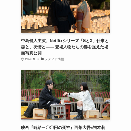
中島健人主演、Netflixシリーズ「SとX」仕事と
恋と、友情と―― 登場人物たちの姿を捉えた場
面写真公開
2026.8.07
メディア情報
映画『時給三〇〇円の死神』西畑大吾×福本莉