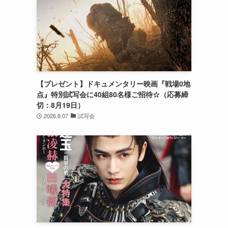
【プレゼント】ドキュメンタリー映画『戦場0地
点』特別試写会に40組80名様ご招待☆（応募締
切：8月19日）
2026.8.07
試写会