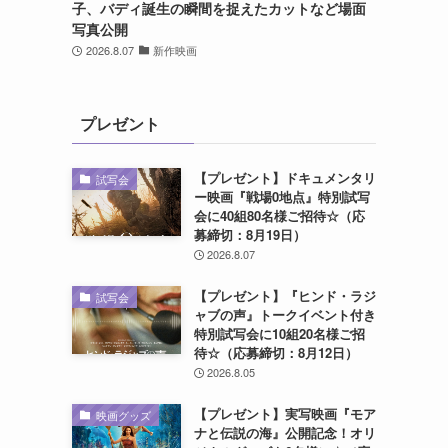
子、バディ誕生の瞬間を捉えたカットなど場面
写真公開
2026.8.07
新作映画
プレゼント
【プレゼント】ドキュメンタリ
試写会
ー映画『戦場0地点』特別試写
会に40組80名様ご招待☆（応
募締切：8月19日）
2026.8.07
【プレゼント】『ヒンド・ラジ
試写会
ャブの声』トークイベント付き
特別試写会に10組20名様ご招
待☆（応募締切：8月12日）
2026.8.05
【プレゼント】実写映画『モア
映画グッズ
ナと伝説の海』公開記念！オリ