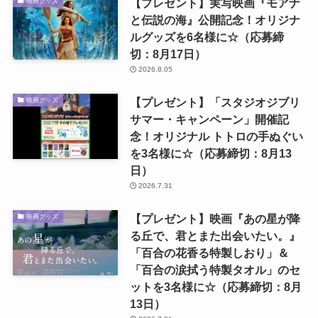
【プレゼント】実写映画『モアナ
映画グッズ
と伝説の海』公開記念！オリジナ
ルグッズを6名様に☆（応募締
切：8月17日）
2026.8.05
【プレゼント】「スタジオジブリ
映画グッズ
サマー・キャンペーン」開催記
念！オリジナル トトロの手ぬぐい
を3名様に☆（応募締切：8月13
日）
2026.7.31
【プレゼント】映画『あの星が降
映画グッズ
る丘で、君とまた出会いたい。』
「百合の花香る特製しおり」＆
「百合の涙拭う特製タオル」のセ
ットを3名様に☆（応募締切：8月
13日）