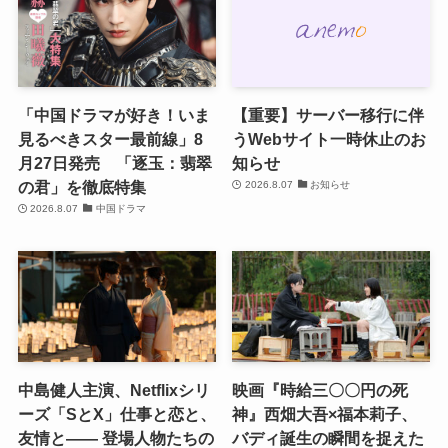
「中国ドラマが好き！いま
【重要】サーバー移行に伴
見るべきスター最前線」8
うWebサイト一時休止のお
月27日発売 「逐玉：翡翠
知らせ
の君」を徹底特集
2026.8.07
お知らせ
2026.8.07
中国ドラマ
中島健人主演、Netflixシリ
映画『時給三〇〇円の死
ーズ「SとX」仕事と恋と、
神』西畑大吾×福本莉子、
友情と―― 登場人物たちの
バディ誕生の瞬間を捉えた