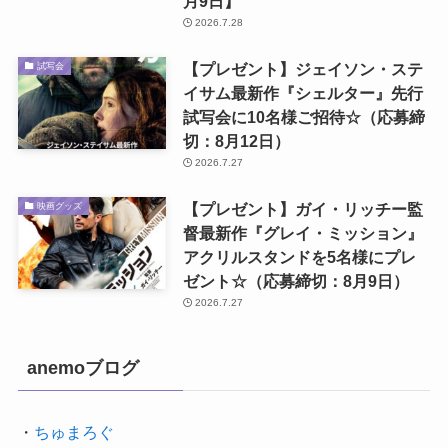
月9日】
2026.7.28
【プレゼント】ジェイソン・ステ
試写会
イサム最新作『シェルター』先行
試写会に10名様ご招待☆（応募締
切：8月12日）
2026.7.27
【プレゼント】ガイ・リッチー監
映画グッズ
督最新作『グレイ・ミッション』
アクリルスタンドを5名様にプレ
ゼント☆（応募締切：8月9日）
2026.7.27
anemoブログ
・
ちゅまろぐ