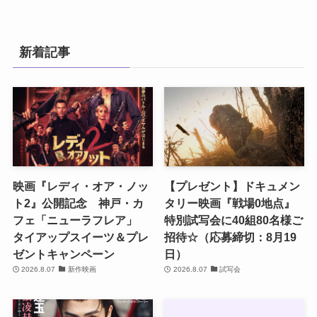
新着記事
映画『レディ・オア・ノッ
【プレゼント】ドキュメン
ト2』公開記念 神戸・カ
タリー映画『戦場0地点』
フェ「ニューラフレア」
特別試写会に40組80名様ご
タイアップスイーツ＆プレ
招待☆（応募締切：8月19
ゼントキャンペーン
日）
2026.8.07
新作映画
2026.8.07
試写会