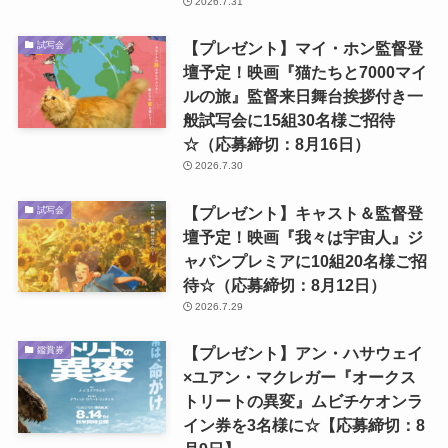
2026.7.31
【プレゼント】マイ・ホン監督登
試写会
壇予定！映画『猫たちと7000マイ
ルの旅』監督来日舞台挨拶付き一
般試写会に15組30名様ご招待
☆（応募締切：8月16日）
2026.7.30
【プレゼント】キャスト＆監督登
試写会
壇予定！映画『我々は宇宙人』ジ
ャパンプレミアに10組20名様ご招
待☆（応募締切：8月12日）
2026.7.29
【プレゼント】アン・ハサウェイ
鑑賞券
×ユアン・マクレガー『オークス
トリートの異変』ムビチケオンラ
イン券を3名様に☆【応募締切：8