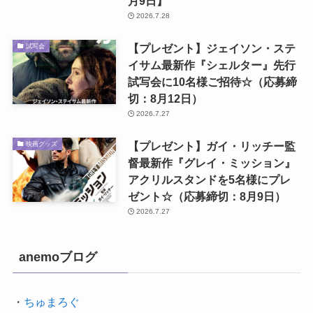
月9日】
2026.7.28
【プレゼント】ジェイソン・ステ
試写会
イサム最新作『シェルター』先行
試写会に10名様ご招待☆（応募締
切：8月12日）
2026.7.27
【プレゼント】ガイ・リッチー監
映画グッズ
督最新作『グレイ・ミッション』
アクリルスタンドを5名様にプレ
ゼント☆（応募締切：8月9日）
2026.7.27
anemoブログ
・
ちゅまろぐ