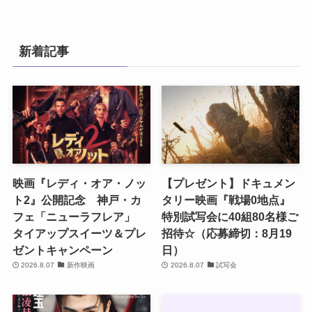
新着記事
映画『レディ・オア・ノッ
【プレゼント】ドキュメン
ト2』公開記念 神戸・カ
タリー映画『戦場0地点』
フェ「ニューラフレア」
特別試写会に40組80名様ご
タイアップスイーツ＆プレ
招待☆（応募締切：8月19
ゼントキャンペーン
日）
2026.8.07
新作映画
2026.8.07
試写会