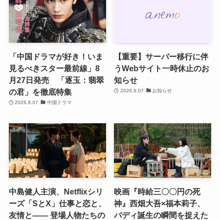
「中国ドラマが好き！いま
【重要】サーバー移行に伴
見るべきスター最前線」8
うWebサイト一時休止のお
月27日発売 「逐玉：翡翠
知らせ
の君」を徹底特集
2026.8.07
お知らせ
2026.8.07
中国ドラマ
中島健人主演、Netflixシリ
映画『時給三〇〇円の死
ーズ「SとX」仕事と恋と、
神』西畑大吾×福本莉子、
友情と―― 登場人物たちの
バディ誕生の瞬間を捉えた