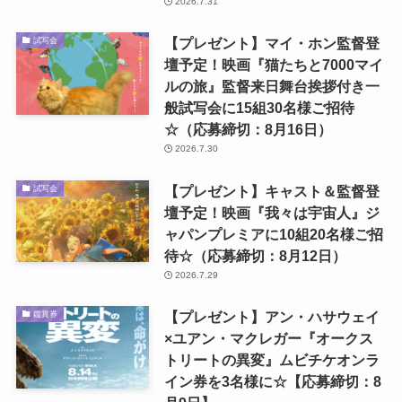
2026.7.31
【プレゼント】マイ・ホン監督登
試写会
壇予定！映画『猫たちと7000マイ
ルの旅』監督来日舞台挨拶付き一
般試写会に15組30名様ご招待
☆（応募締切：8月16日）
2026.7.30
【プレゼント】キャスト＆監督登
試写会
壇予定！映画『我々は宇宙人』ジ
ャパンプレミアに10組20名様ご招
待☆（応募締切：8月12日）
2026.7.29
【プレゼント】アン・ハサウェイ
鑑賞券
×ユアン・マクレガー『オークス
トリートの異変』ムビチケオンラ
イン券を3名様に☆【応募締切：8