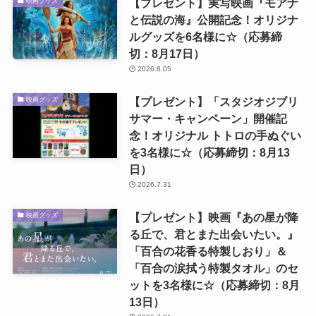
【プレゼント】実写映画『モアナ
映画グッズ
と伝説の海』公開記念！オリジナ
ルグッズを6名様に☆（応募締
切：8月17日）
2026.8.05
【プレゼント】「スタジオジブリ
映画グッズ
サマー・キャンペーン」開催記
念！オリジナル トトロの手ぬぐい
を3名様に☆（応募締切：8月13
日）
2026.7.31
【プレゼント】映画『あの星が降
映画グッズ
る丘で、君とまた出会いたい。』
「百合の花香る特製しおり」＆
「百合の涙拭う特製タオル」のセ
ットを3名様に☆（応募締切：8月
13日）