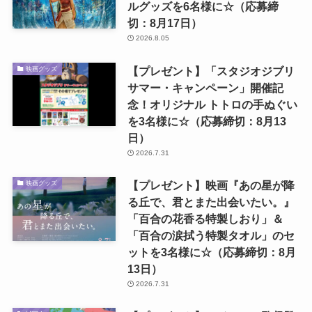
ルグッズを6名様に☆（応募締
切：8月17日）
2026.8.05
【プレゼント】「スタジオジブリ
映画グッズ
サマー・キャンペーン」開催記
念！オリジナル トトロの手ぬぐい
を3名様に☆（応募締切：8月13
日）
2026.7.31
【プレゼント】映画『あの星が降
映画グッズ
る丘で、君とまた出会いたい。』
「百合の花香る特製しおり」＆
「百合の涙拭う特製タオル」のセ
ットを3名様に☆（応募締切：8月
13日）
2026.7.31