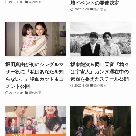
壇イベントの開催決定
2026.8.06
新作映画
2026.8.06
新作映画
堀田真由が初のシングルマ
坂東龍汰＆岡山天音『我々
ザー役に『私はあなたを知
は宇宙人』カンヌ滞在中の
らない、』場面カット＆コ
素顔を捉えたスチール公開
メント公開
2026.8.06
新作映画
2026.8.06
新作映画