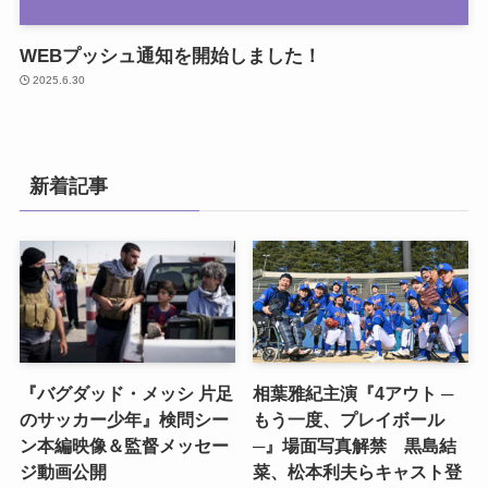
WEBプッシュ通知を開始しました！
2025.6.30
新着記事
『バグダッド・メッシ 片足
相葉雅紀主演『4アウト ─
のサッカー少年』検問シー
もう一度、プレイボール
ン本編映像＆監督メッセー
─』場面写真解禁 黒島結
ジ動画公開
菜、松本利夫らキャスト登