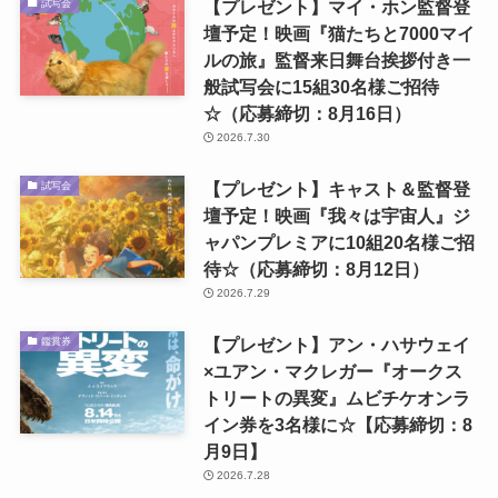
【プレゼント】マイ・ホン監督登
試写会
壇予定！映画『猫たちと7000マイ
ルの旅』監督来日舞台挨拶付き一
般試写会に15組30名様ご招待
☆（応募締切：8月16日）
2026.7.30
【プレゼント】キャスト＆監督登
試写会
壇予定！映画『我々は宇宙人』ジ
ャパンプレミアに10組20名様ご招
待☆（応募締切：8月12日）
2026.7.29
【プレゼント】アン・ハサウェイ
鑑賞券
×ユアン・マクレガー『オークス
トリートの異変』ムビチケオンラ
イン券を3名様に☆【応募締切：8
月9日】
2026.7.28