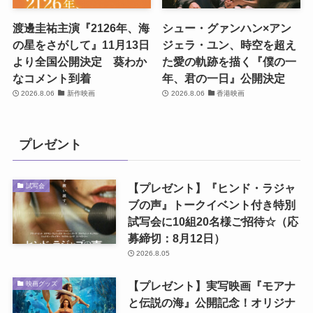
渡邊圭祐主演『2126年、海
シュー・グァンハン×アン
の星をさがして』11月13日
ジェラ・ユン、時空を超え
より全国公開決定 葵わか
た愛の軌跡を描く『僕の一
なコメント到着
年、君の一日』公開決定
2026.8.06
新作映画
2026.8.06
香港映画
プレゼント
【プレゼント】『ヒンド・ラジャ
試写会
ブの声』トークイベント付き特別
試写会に10組20名様ご招待☆（応
募締切：8月12日）
2026.8.05
【プレゼント】実写映画『モアナ
映画グッズ
と伝説の海』公開記念！オリジナ