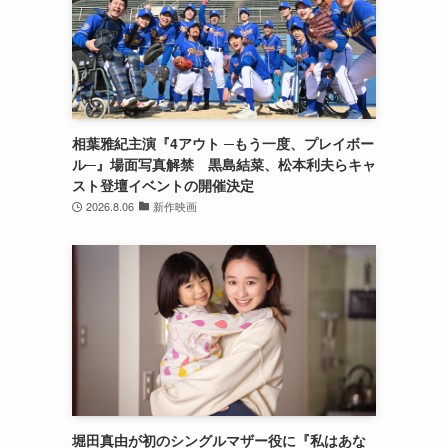
相葉雅紀主演『4アウト ─もう一度、プレイボー
ル─』場面写真解禁 黒島結菜、松本利夫らキャ
スト登壇イベントの開催決定
2026.8.06
新作映画
堀田真由が初のシングルマザー役に『私はあな