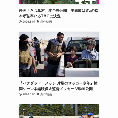
映画『八つ墓村』本予告公開 主題歌はB’zの松
本孝弘率いるTMGに決定
2026.8.07
新作映画
『バグダッド・メッシ 片足のサッカー少年』検
問シーン本編映像＆監督メッセージ動画公開
2026.8.06
新作映画