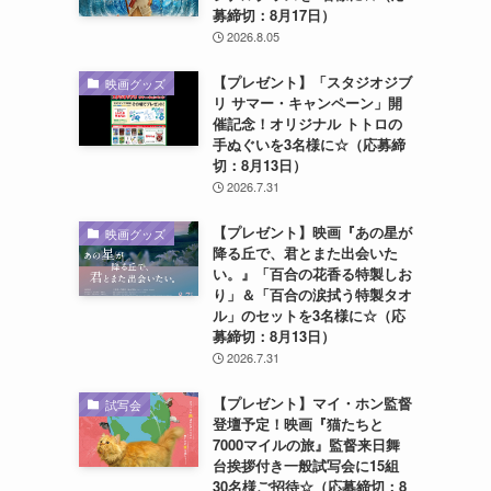
募締切：8月17日）
2026.8.05
【プレゼント】「スタジオジブ
映画グッズ
リ サマー・キャンペーン」開
催記念！オリジナル トトロの
手ぬぐいを3名様に☆（応募締
切：8月13日）
2026.7.31
【プレゼント】映画『あの星が
映画グッズ
降る丘で、君とまた出会いた
い。』「百合の花香る特製しお
り」＆「百合の涙拭う特製タオ
ル」のセットを3名様に☆（応
募締切：8月13日）
2026.7.31
【プレゼント】マイ・ホン監督
試写会
登壇予定！映画『猫たちと
7000マイルの旅』監督来日舞
台挨拶付き一般試写会に15組
30名様ご招待☆（応募締切：8