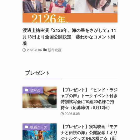
渡邊圭祐主演『2126年、海の星をさがして』11
月13日より全国公開決定 葵わかなコメント到
着
2026.8.06
新作映画
プレゼント
【プレゼント】『ヒンド・ラジ
試写会
ャブの声』トークイベント付き
特別試写会に10組20名様ご招
待☆（応募締切：8月12日）
2026.8.05
【プレゼント】実写映画『モア
映画グッズ
ナと伝説の海』公開記念！オリ
ジナルグッズを6名様に☆（応