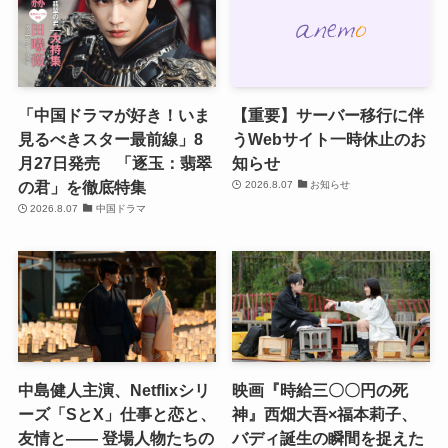
「中国ドラマが好き！いま
【重要】サーバー移行に伴
見るべきスター最前線」8
うWebサイト一時休止のお
月27日発売 「逐玉：翡翠
知らせ
の君」を徹底特集
2026.8.07
お知らせ
2026.8.07
中国ドラマ
中島健人主演、Netflixシリ
映画『時給三〇〇円の死
ーズ「SとX」仕事と恋と、
神』西畑大吾×福本莉子、
友情と―― 登場人物たちの
バディ誕生の瞬間を捉えた