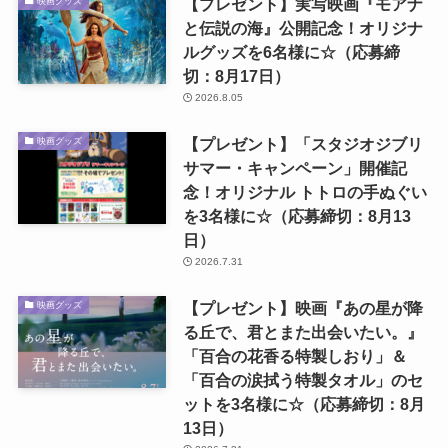
【プレゼント】実写映画『モアナ
映画グッズ
と伝説の海』公開記念！オリジナ
ルグッズを6名様に☆（応募締
切：8月17日）
2026.8.05
【プレゼント】「スタジオジブリ
映画グッズ
サマー・キャンペーン」開催記
念！オリジナル トトロの手ぬぐい
を3名様に☆（応募締切：8月13
日）
2026.7.31
【プレゼント】映画『あの星が降
映画グッズ
る丘で、君とまた出会いたい。』
「百合の花香る特製しおり」＆
「百合の涙拭う特製タオル」のセ
ットを3名様に☆（応募締切：8月
13日）