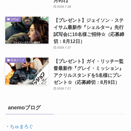
月9日】
2026.7.28
【プレゼント】ジェイソン・ステ
試写会
イサム最新作『シェルター』先行
試写会に10名様ご招待☆（応募締
切：8月12日）
2026.7.27
【プレゼント】ガイ・リッチー監
映画グッズ
督最新作『グレイ・ミッション』
アクリルスタンドを5名様にプレ
ゼント☆（応募締切：8月9日）
2026.7.27
anemoブログ
・
ちゅまろぐ