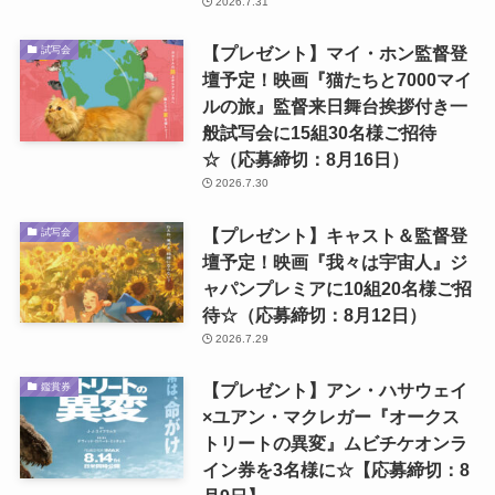
2026.7.31
【プレゼント】マイ・ホン監督登
試写会
壇予定！映画『猫たちと7000マイ
ルの旅』監督来日舞台挨拶付き一
般試写会に15組30名様ご招待
☆（応募締切：8月16日）
2026.7.30
【プレゼント】キャスト＆監督登
試写会
壇予定！映画『我々は宇宙人』ジ
ャパンプレミアに10組20名様ご招
待☆（応募締切：8月12日）
2026.7.29
【プレゼント】アン・ハサウェイ
鑑賞券
×ユアン・マクレガー『オークス
トリートの異変』ムビチケオンラ
イン券を3名様に☆【応募締切：8