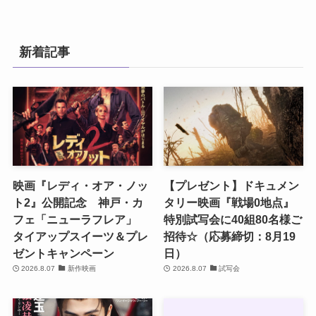
新着記事
映画『レディ・オア・ノッ
【プレゼント】ドキュメン
ト2』公開記念 神戸・カ
タリー映画『戦場0地点』
フェ「ニューラフレア」
特別試写会に40組80名様ご
タイアップスイーツ＆プレ
招待☆（応募締切：8月19
ゼントキャンペーン
日）
2026.8.07
新作映画
2026.8.07
試写会