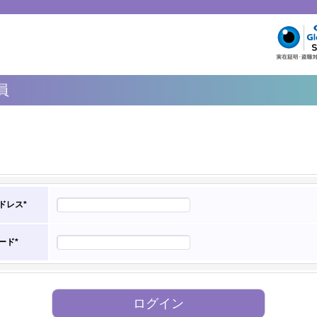
員
ドレス*
ード*