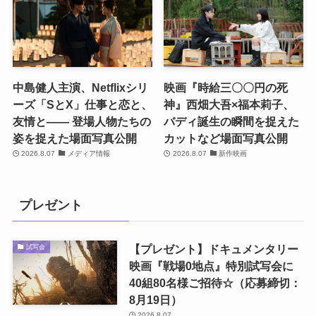
中島健人主演、Netflixシリ
映画『時給三〇〇円の死
ーズ「SとX」仕事と恋と、
神』西畑大吾×福本莉子、
友情と―― 登場人物たちの
バディ誕生の瞬間を捉えた
姿を捉えた場面写真公開
カットなど場面写真公開
2026.8.07
メディア情報
2026.8.07
新作映画
プレゼント
【プレゼント】ドキュメンタリー
試写会
映画『戦場0地点』特別試写会に
40組80名様ご招待☆（応募締切：
8月19日）
2026.8.07