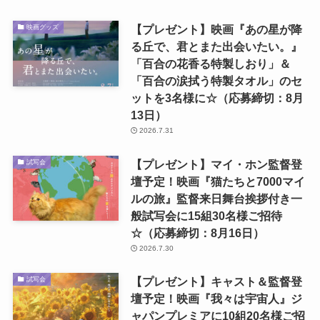
【プレゼント】映画『あの星が降
映画グッズ
る丘で、君とまた出会いたい。』
「百合の花香る特製しおり」＆
「百合の涙拭う特製タオル」のセ
ットを3名様に☆（応募締切：8月
13日）
2026.7.31
【プレゼント】マイ・ホン監督登
試写会
壇予定！映画『猫たちと7000マイ
ルの旅』監督来日舞台挨拶付き一
般試写会に15組30名様ご招待
☆（応募締切：8月16日）
2026.7.30
【プレゼント】キャスト＆監督登
試写会
壇予定！映画『我々は宇宙人』ジ
ャパンプレミアに10組20名様ご招