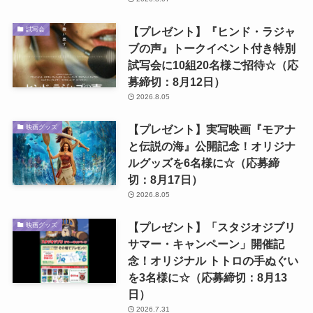
【プレゼント】『ヒンド・ラジャ
試写会
ブの声』トークイベント付き特別
試写会に10組20名様ご招待☆（応
募締切：8月12日）
2026.8.05
【プレゼント】実写映画『モアナ
映画グッズ
と伝説の海』公開記念！オリジナ
ルグッズを6名様に☆（応募締
切：8月17日）
2026.8.05
【プレゼント】「スタジオジブリ
映画グッズ
サマー・キャンペーン」開催記
念！オリジナル トトロの手ぬぐい
を3名様に☆（応募締切：8月13
日）
2026.7.31