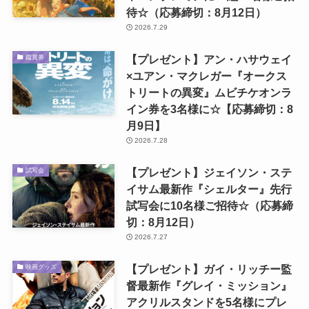
待☆（応募締切：8月12日）
2026.7.29
【プレゼント】アン・ハサウェイ
鑑賞券
×ユアン・マクレガー『オークス
トリートの異変』ムビチケオンラ
イン券を3名様に☆【応募締切：8
月9日】
2026.7.28
【プレゼント】ジェイソン・ステ
試写会
イサム最新作『シェルター』先行
試写会に10名様ご招待☆（応募締
切：8月12日）
2026.7.27
【プレゼント】ガイ・リッチー監
映画グッズ
督最新作『グレイ・ミッション』
アクリルスタンドを5名様にプレ