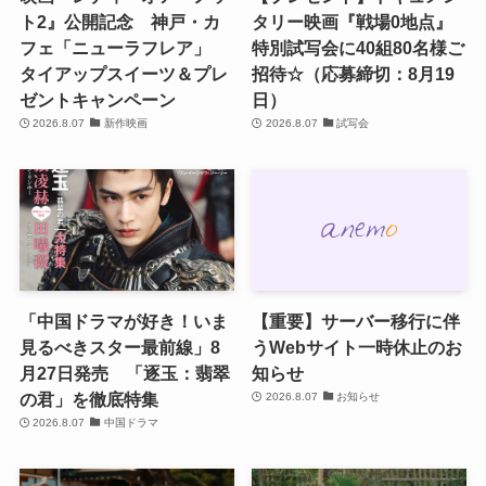
ト2』公開記念 神戸・カ
タリー映画『戦場0地点』
フェ「ニューラフレア」
特別試写会に40組80名様ご
タイアップスイーツ＆プレ
招待☆（応募締切：8月19
ゼントキャンペーン
日）
2026.8.07
新作映画
2026.8.07
試写会
「中国ドラマが好き！いま
【重要】サーバー移行に伴
見るべきスター最前線」8
うWebサイト一時休止のお
月27日発売 「逐玉：翡翠
知らせ
の君」を徹底特集
2026.8.07
お知らせ
2026.8.07
中国ドラマ