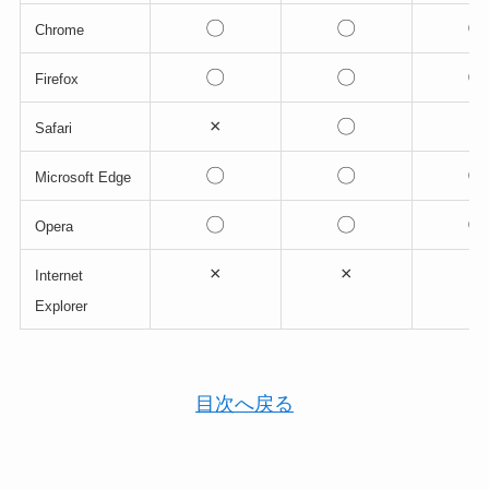
〇
〇
〇
Chrome
〇
〇
〇
Firefox
×
〇
×
Safari
〇
〇
〇
Microsoft Edge
〇
〇
〇
Opera
×
×
×
Internet
Explorer
目次へ戻る