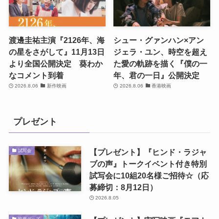
渡邊圭祐主演『2126年、海
シュー・グァンハン×アン
の星をさがして』11月13日
ジェラ・ユン、時空を超え
より全国公開決定 葵わか
た愛の軌跡を描く『僕の一
なコメント到着
年、君の一日』公開決定
2026.8.06
新作映画
2026.8.06
香港映画
プレゼント
【プレゼント】『ヒンド・ラジャ
試写会
ブの声』トークイベント付き特別
試写会に10組20名様ご招待☆（応
募締切：8月12日）
2026.8.05
映画グッズ