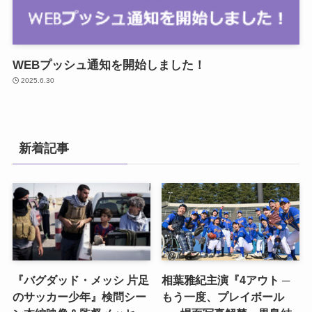
WEBプッシュ通知を開始しました！
2025.6.30
新着記事
『バグダッド・メッシ 片足
相葉雅紀主演『4アウト ─
のサッカー少年』検問シー
もう一度、プレイボール