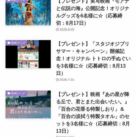
【プレゼント】実写映画『モアナ
と伝説の海』公開記念！オリジナ
ルグッズを6名様に☆（応募締
切：8月17日）
2026.8.05
【プレゼント】「スタジオジブリ
映画グッズ
サマー・キャンペーン」開催記
念！オリジナル トトロの手ぬぐい
を3名様に☆（応募締切：8月13
日）
2026.7.31
【プレゼント】映画『あの星が降
映画グッズ
る丘で、君とまた出会いたい。』
「百合の花香る特製しおり」＆
「百合の涙拭う特製タオル」のセ
ットを3名様に☆（応募締切：8月
13日）