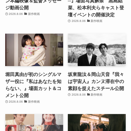
ン本編映像＆監督メッセー
─』場面写真解禁 黒島結
ジ動画公開
菜、松本利夫らキャスト登
壇イベントの開催決定
2026.8.06
新作映画
2026.8.06
新作映画
堀田真由が初のシングルマ
坂東龍汰＆岡山天音『我々
ザー役に『私はあなたを知
は宇宙人』カンヌ滞在中の
らない、』場面カット＆コ
素顔を捉えたスチール公開
メント公開
2026.8.06
新作映画
2026.8.06
新作映画