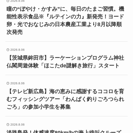
2026.8.06
瞳の“ぼやけ・かすみ”に、毎日のたまご習慣。機
能性表示食品※『ルテインの力』新発売！ヨード
卵・光でおなじみの日本農産工業より8月以降順
次発売
2026.8.06
【茨城県鉾田市】ラーケーションプログラム神社
仏閣周遊体験「ほこたde謎解き旅行」スタート
2026.8.06
【テレビ新広島】海の恵みに感謝するココロを育
むフィッシングツアー「わんぱく釣りごろつられ
ごろ」の参加小学生を募集
2026.8.06
淡路島発！体感速度80km/hの海上絶叫クルーズ