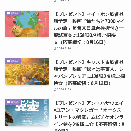
2026.7.31
【プレゼント】マイ・ホン監督登
試写会
壇予定！映画『猫たちと7000マイ
ルの旅』監督来日舞台挨拶付き一
般試写会に15組30名様ご招待
☆（応募締切：8月16日）
2026.7.30
【プレゼント】キャスト＆監督登
試写会
壇予定！映画『我々は宇宙人』ジ
ャパンプレミアに10組20名様ご招
待☆（応募締切：8月12日）
2026.7.29
【プレゼント】アン・ハサウェイ
鑑賞券
×ユアン・マクレガー『オークス
トリートの異変』ムビチケオンラ
イン券を3名様に☆【応募締切：8