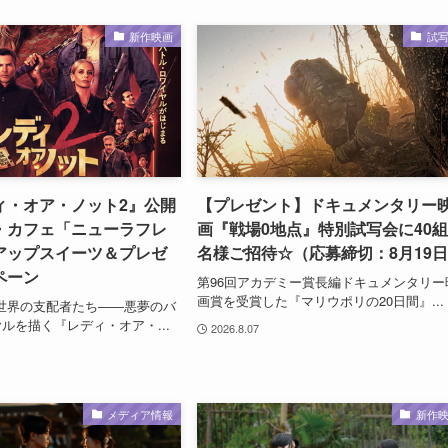
新作映画
試
ィ・オア・ノット2』公開
【プレゼント】ドキュメンタリー
・カフェ「ニューラフレ
画『戦場0地点』特別試写会に40組
アップスイーツ＆プレゼ
名様ご招待☆（応募締切：8月19
ペーン
第96回アカデミー賞長編ドキュメンタリー
画賞を受賞した『マリウポリの20日間』...
世界の支配者たち――悪夢のバ
ルを描く『レディ・オア・...
2026.8.07
メディア情報
新作