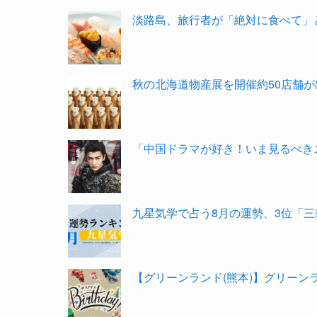
淡路島、旅行者が「絶対に食べて」と
秋の北海道物産展を開催約50店舗が
「中国ドラマが好き！いま見るべきス
九星気学で占う8月の運勢、3位「三
【グリーンランド(熊本)】グリーン