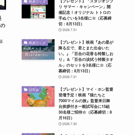
【プレゼント】「スタジオジブ
映画グッズ
リ サマー・キャンペーン」開
催記念！オリジナル トトロの
長
手ぬぐいを3名様に☆（応募締
切：8月13日）
夜の
2026.7.31
場
【プレゼント】映画『あの星が
映画グッズ
.
降る丘で、君とまた出会いた
い。』「百合の花香る特製しお
り」＆「百合の涙拭う特製タオ
ル」のセットを3名様に☆（応
募締切：8月13日）
2026.7.31
【プレゼント】マイ・ホン監督
試写会
登壇予定！映画『猫たちと
7000マイルの旅』監督来日舞
台挨拶付き一般試写会に15組
30名様ご招待☆（応募締切：8
月16日）
2026.7.30