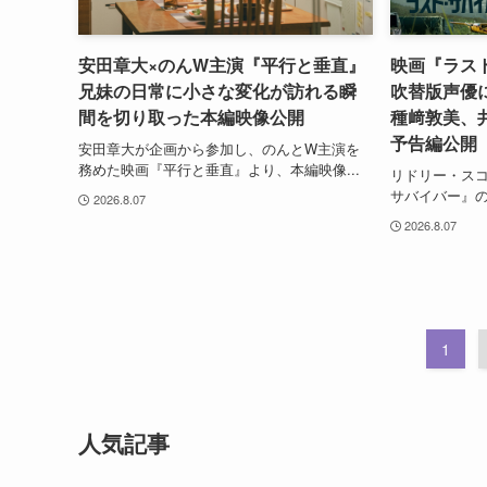
安田章大×のんW主演『平行と垂直』
映画『ラス
兄妹の日常に小さな変化が訪れる瞬
吹替版声優
間を切り取った本編映像公開
種﨑敦美、
予告編公開
安田章大が企画から参加し、のんとW主演を
務めた映画『平行と垂直』より、本編映像...
リドリー・ス
サバイバー』の
2026.8.07
2026.8.07
1
人気記事