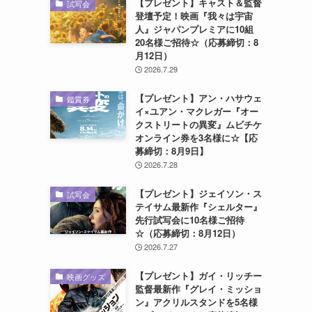
【プレゼント】キャスト＆監督
試写会
登壇予定！映画『我々は宇宙
人』ジャパンプレミアに10組
20名様ご招待☆（応募締切：8
月12日）
2026.7.29
【プレゼント】アン・ハサウェ
鑑賞券
イ×ユアン・マクレガー『オー
クストリートの異変』ムビチケ
オンライン券を3名様に☆【応
募締切：8月9日】
2026.7.28
【プレゼント】ジェイソン・ス
試写会
テイサム最新作『シェルター』
先行試写会に10名様ご招待
☆（応募締切：8月12日）
2026.7.27
【プレゼント】ガイ・リッチー
映画グッズ
監督最新作『グレイ・ミッショ
ン』アクリルスタンドを5名様