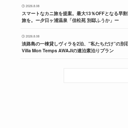
2026.8.08
スマートなカニ旅を提案。最大13％OFFとなる早
旅を。ー夕日ヶ浦温泉「佳松苑 別邸ふうか」ー
2026.8.08
淡路島の一棟貸しヴィラを2泊、”私たちだけ”の別
Villa Mon Temps AWAJIの連泊素泊りプラン