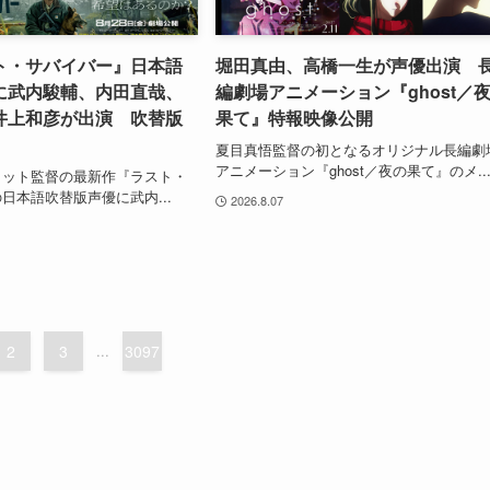
ト・サバイバー』日本語
堀田真由、高橋一生が声優出演 
に武内駿輔、内田直哉、
編劇場アニメーション『ghost／
井上和彦が出演 吹替版
果て』特報映像公開
夏目真悟監督の初となるオリジナル長編劇
アニメーション『ghost／夜の果て』のメ..
コット監督の最新作『ラスト・
日本語吹替版声優に武内...
2026.8.07
2
3
...
3097