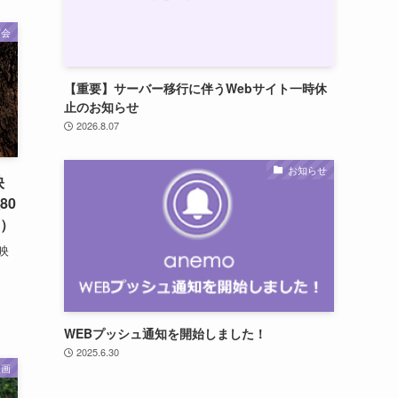
写会
【重要】サーバー移行に伴うWebサイト一時休
止のお知らせ
2026.8.07
お知らせ
映
80
日）
映
WEBプッシュ通知を開始しました！
2025.6.30
映画