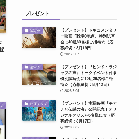
プレゼント
【プレゼント】ドキュメンタリ
試写会
ー映画『戦場0地点』特別試写
大
会に40組80名様ご招待☆（応
募締切：8月19日）
捉
2026.8.07
【プレゼント】『ヒンド・ラジ
試写会
ャブの声』トークイベント付き
特別試写会に10組20名様ご招
待☆（応募締切：8月12日）
2026.8.05
【プレゼント】実写映画『モア
映画グッズ
ニメ
ナと伝説の海』公開記念！オリ
ジナルグッズを6名様に☆（応
募締切：8月17日）
2026.8.05