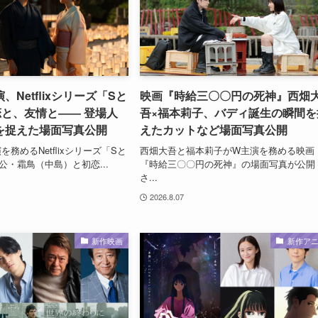
Netflixシリーズ「Sと
映画『時給三〇〇円の死神』西畑
恋と、友情と―― 登場人
吾×福本莉子、バディ誕生の瞬間を
を捉えた場面写真公開
えたカットなど場面写真公開
務めるNetflixシリーズ「Sと
西畑大吾と福本莉子がW主演を務める映画
公・霜鳥（中島）と初恋...
『時給三〇〇円の死神』の場面写真が公開
さ...
2026.8.07
新作映画
新作ア