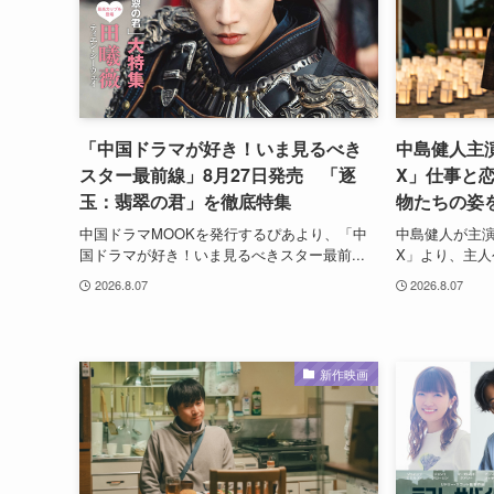
「中国ドラマが好き！いま見るべき
中島健人主演、
スター最前線」8月27日発売 「逐
X」仕事と
玉：翡翠の君」を徹底特集
物たちの姿
中国ドラマMOOKを発行するぴあより、「中
中島健人が主演を
国ドラマが好き！いま見るべきスター最前...
X」より、主人
2026.8.07
2026.8.07
新作映画