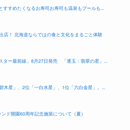
すすめたくなるお寿司お寿司も温泉もプールも...
出店！ 北海道ならではの食と文化をまるごと体験
ター最前線」8月27日発売 「逐玉：翡翠の君」...
碧木星」、2位「一白水星」、1位「六白金星」。...
ランド開園60周年記念施策について（夏）