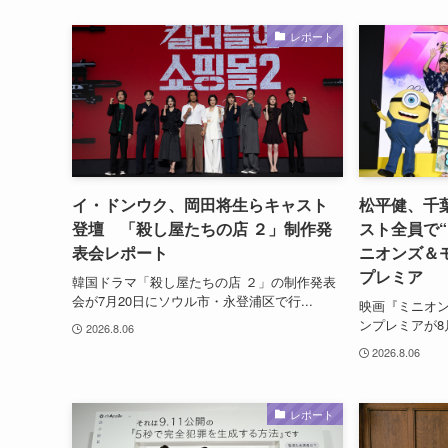
レポート
イ・ドンウク、岡田将生らキャスト
松平健、千
登壇 「殺し屋たちの店 ２」制作発
スト全員で
表会レポート
ニオンズ＆
プレミア
韓国ドラマ「殺し屋たちの店 ２」の制作発表
会が7月20日にソウル市・永登浦区で行...
映画『ミニオ
ンプレミアが8
2026.8.06
2026.8.06
レポート