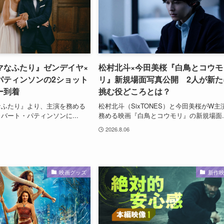
マなふたり』ゼンデイヤ×
松村北斗×今田美桜『白鳥とコウモ
パティンソンの2ショット
リ』新規場面写真公開 2人が新た
ー到着
挑む役どころとは？
なふたり』より、主演を務める
松村北斗（SixTONES）と今田美桜がW主
バート・パティンソンに...
務める映画『白鳥とコウモリ』の新規場面..
2026.8.06
映画グッズ
新作