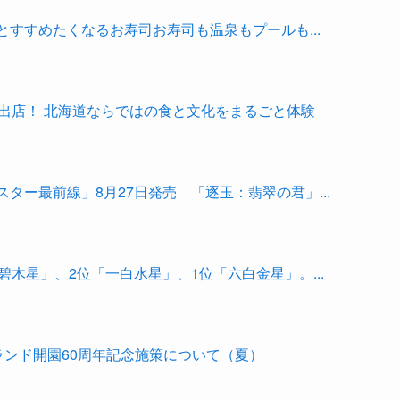
すすめたくなるお寿司お寿司も温泉もプールも...
出店！ 北海道ならではの食と文化をまるごと体験
ター最前線」8月27日発売 「逐玉：翡翠の君」...
碧木星」、2位「一白水星」、1位「六白金星」。...
ランド開園60周年記念施策について（夏）