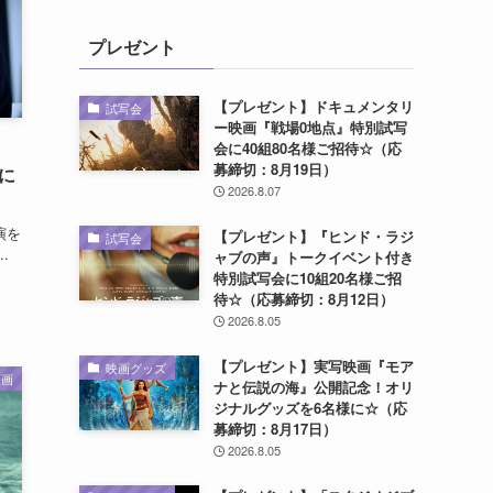
プレゼント
【プレゼント】ドキュメンタリ
試写会
ー映画『戦場0地点』特別試写
会に40組80名様ご招待☆（応
募締切：8月19日）
に
2026.8.07
演を
【プレゼント】『ヒンド・ラジ
試写会
.
ャブの声』トークイベント付き
特別試写会に10組20名様ご招
待☆（応募締切：8月12日）
2026.8.05
【プレゼント】実写映画『モア
映画グッズ
映画
ナと伝説の海』公開記念！オリ
ジナルグッズを6名様に☆（応
募締切：8月17日）
2026.8.05