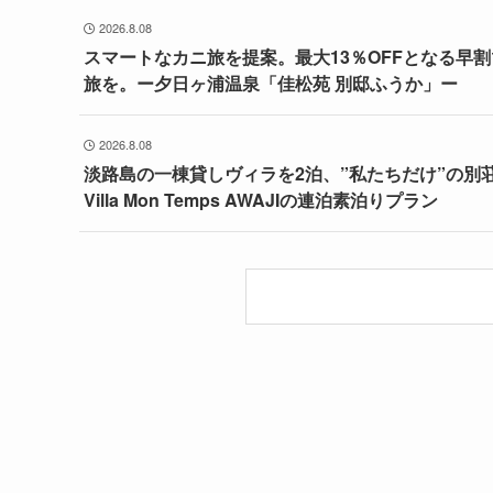
2026.8.08
スマートなカニ旅を提案。最大13％OFFとなる早
旅を。ー夕日ヶ浦温泉「佳松苑 別邸ふうか」ー
2026.8.08
淡路島の一棟貸しヴィラを2泊、”私たちだけ”の別
Villa Mon Temps AWAJIの連泊素泊りプラン