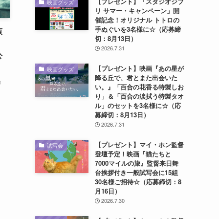
【プレゼント】「スタジオジブ
映画グッズ
リ サマー・キャンペーン」開
催記念！オリジナル トトロの
手ぬぐいを3名様に☆（応募締
原
切：8月13日）
・
2026.7.31
公
【プレゼント】映画『あの星が
映画グッズ
降る丘で、君とまた出会いた
』
い。』「百合の花香る特製しお
り」＆「百合の涙拭う特製タオ
ル」のセットを3名様に☆（応
募締切：8月13日）
2026.7.31
【プレゼント】マイ・ホン監督
試写会
登壇予定！映画『猫たちと
7000マイルの旅』監督来日舞
台挨拶付き一般試写会に15組
30名様ご招待☆（応募締切：8
月16日）
2026.7.30