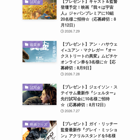
【プレゼント】キャスト＆監督
試写会
登壇予定！映画『我々は宇宙
人』ジャパンプレミアに10組
20名様ご招待☆（応募締切：8
月12日）
2026.7.29
【プレゼント】アン・ハサウェ
鑑賞券
イ×ユアン・マクレガー『オー
クストリートの異変』ムビチケ
オンライン券を3名様に☆【応
募締切：8月9日】
2026.7.28
【プレゼント】ジェイソン・ス
試写会
テイサム最新作『シェルター』
先行試写会に10名様ご招待
☆（応募締切：8月12日）
2026.7.27
【プレゼント】ガイ・リッチー
映画グッズ
監督最新作『グレイ・ミッショ
ン』アクリルスタンドを5名様