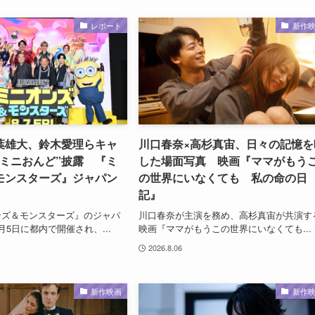
レポート
新作
葉雄大、鈴木愛理らキャ
川口春奈×高杉真宙、日々の記憶を
“ミニおんど”披露 『ミ
した場面写真 映画『ママがもう
モンスターズ』ジャパン
の世界にいなくても 私の命の日
記』
ンズ＆モンスターズ』のジャパ
川口春奈が主演を務め、高杉真宙が共演す
月5日に都内で開催され、...
映画『ママがもうこの世界にいなくても...
2026.8.06
新作映画
新作