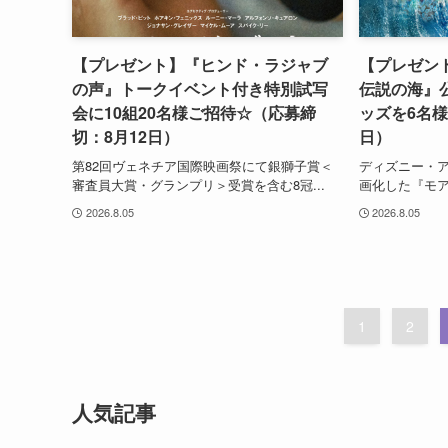
【プレゼント】『ヒンド・ラジャブ
【プレゼン
の声』トークイベント付き特別試写
伝説の海』
会に10組20名様ご招待☆（応募締
ッズを6名様
切：8月12日）
日）
第82回ヴェネチア国際映画祭にて銀獅子賞＜
ディズニー・
審査員大賞・グランプリ＞受賞を含む8冠...
画化した『モア
2026.8.05
2026.8.05
1
2
人気記事