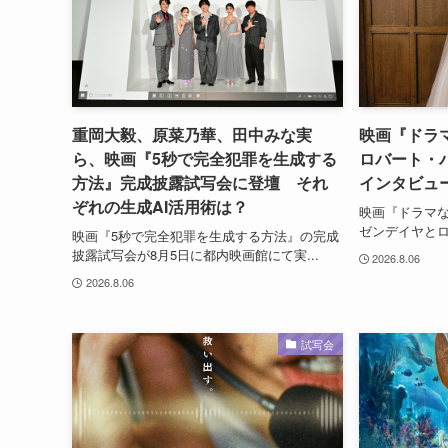
重岡大毅、原菜乃華、田中みな実
映画『ドラ
ら、映画『5秒で完全犯罪を生成する
ロバート・
方法』完成披露試写会に登壇 それ
インタビュ
ぞれの生成AI活用術は？
映画『ドラマ
ゼンデイヤとロ
映画『5秒で完全犯罪を生成する方法』の完成
披露試写会が8月5日に都内映画館にて実...
2026.8.06
2026.8.06
試写会