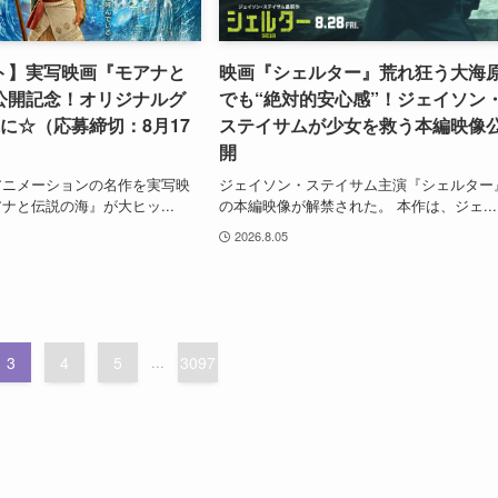
ト】実写映画『モアナと
映画『シェルター』荒れ狂う大海
公開記念！オリジナルグ
でも“絶対的安心感”！ジェイソン
に☆（応募締切：8月17
ステイサムが少女を救う本編映像
開
アニメーションの名作を実写映
ジェイソン・ステイサム主演『シェルター
ナと伝説の海』が大ヒッ...
の本編映像が解禁された。 本作は、ジェ...
2026.8.05
3
4
5
...
3097