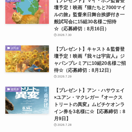
【プレゼント】マイ・ホン監督登
壇予定！映画『猫たちと7000マイ
ルの旅』監督来日舞台挨拶付き一
般試写会に15組30名様ご招待
☆（応募締切：8月16日）
2026.7.30
【プレゼント】キャスト＆監督登
試写会
壇予定！映画『我々は宇宙人』ジ
ャパンプレミアに10組20名様ご招
待☆（応募締切：8月12日）
2026.7.29
【プレゼント】アン・ハサウェイ
鑑賞券
×ユアン・マクレガー『オークス
トリートの異変』ムビチケオンラ
イン券を3名様に☆【応募締切：8
月9日】
2026.7.28