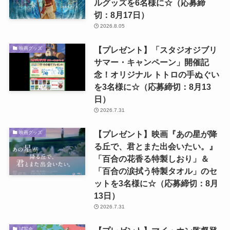
ルグッズを6名様に☆（応募締
切：8月17日）
2026.8.05
【プレゼント】「スタジオジブリ
映画グッズ
サマー・キャンペーン」開催記
念！オリジナル トトロの手ぬぐい
を3名様に☆（応募締切：8月13
日）
2026.7.31
【プレゼント】映画『あの星が降
映画グッズ
る丘で、君とまた出会いたい。』
「百合の花香る特製しおり」＆
「百合の涙拭う特製タオル」のセ
ットを3名様に☆（応募締切：8月
13日）
2026.7.31
試写会