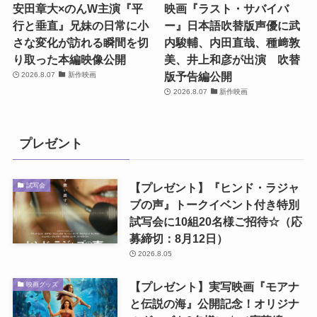
安田章大×のんW主演『平
映画『ラスト・サバイバ
行と垂直』兄妹の日常に小
ー』日本語吹替版声優に武
さな変化が訪れる瞬間を切
内駿輔、内田直哉、種﨑敦
り取った本編映像公開
美、井上和彦が出演 吹替
版予告編公開
2026.8.07
新作映画
2026.8.07
新作映画
プレゼント
【プレゼント】『ヒンド・ラジャ
試写会
ブの声』トークイベント付き特別
試写会に10組20名様ご招待☆（応
募締切：8月12日）
2026.8.05
【プレゼント】実写映画『モアナ
映画グッズ
と伝説の海』公開記念！オリジナ