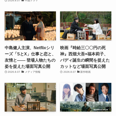
2026.8.07
中国ドラマ
中島健人主演、Netflixシリ
映画『時給三〇〇円の死
ーズ「SとX」仕事と恋と、
神』西畑大吾×福本莉子、
友情と―― 登場人物たちの
バディ誕生の瞬間を捉えた
姿を捉えた場面写真公開
カットなど場面写真公開
2026.8.07
メディア情報
2026.8.07
新作映画