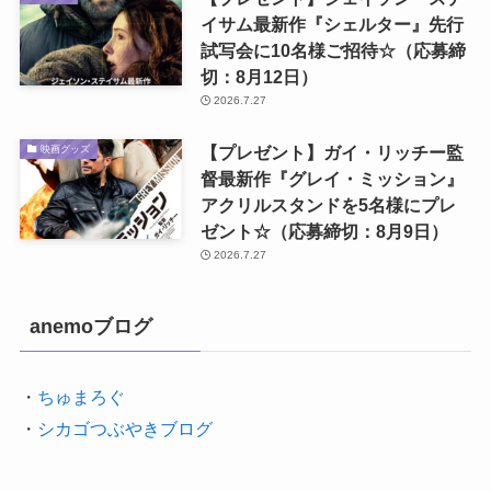
イサム最新作『シェルター』先行
試写会に10名様ご招待☆（応募締
切：8月12日）
2026.7.27
【プレゼント】ガイ・リッチー監
映画グッズ
督最新作『グレイ・ミッション』
アクリルスタンドを5名様にプレ
ゼント☆（応募締切：8月9日）
2026.7.27
anemoブログ
・
ちゅまろぐ
・
シカゴつぶやきブログ