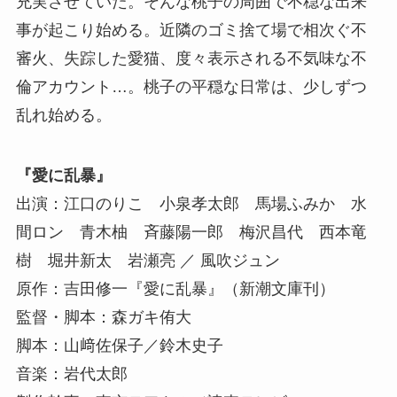
充実させていた。そんな桃子の周囲で不穏な出来
事が起こり始める。近隣のゴミ捨て場で相次ぐ不
審火、失踪した愛猫、度々表示される不気味な不
倫アカウント…。桃子の平穏な日常は、少しずつ
乱れ始める。
『愛に乱暴』
出演：江口のりこ 小泉孝太郎 馬場ふみか 水
間ロン 青木柚 斉藤陽一郎 梅沢昌代 西本竜
樹 堀井新太 岩瀬亮 ／ 風吹ジュン
原作：吉田修一『愛に乱暴』（新潮文庫刊）
監督・脚本：森ガキ侑大
脚本：山﨑佐保子／鈴木史子
音楽：岩代太郎