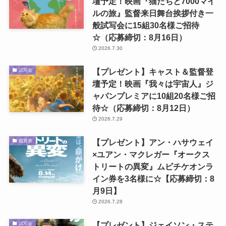
壇予定！映画『猫たちと7000マイ
ルの旅』監督来日舞台挨拶付き一
般試写会に15組30名様ご招待
☆（応募締切：8月16日）
2026.7.30
【プレゼント】キャスト＆監督登
試写会
壇予定！映画『我々は宇宙人』ジ
ャパンプレミアに10組20名様ご招
待☆（応募締切：8月12日）
2026.7.29
【プレゼント】アン・ハサウェイ
鑑賞券
×ユアン・マクレガー『オークス
トリートの異変』ムビチケオンラ
イン券を3名様に☆【応募締切：8
月9日】
2026.7.28
【プレゼント】ジェイソン・ステ
試写会