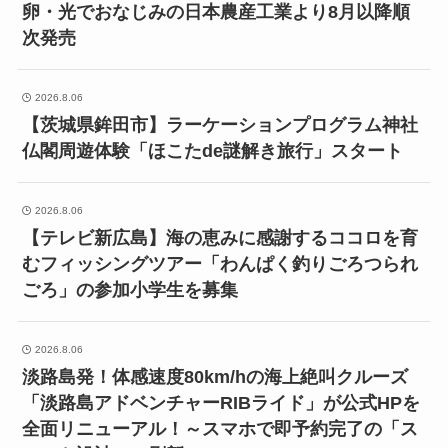
卵・光でおなじみの日本農産工業より8月以降順
次発売
2026.8.06
【茨城県鉾田市】ラーケーションプログラム神社
仏閣周遊体験「ほこたde謎解き旅行」スタート
2026.8.06
【テレビ新広島】海の恵みに感謝するココロを育
むフィッシングツアー「わんぱく釣りごろつられ
ごろ」の参加小学生を募集
2026.8.06
淡路島発！体感速度80km/hの海上絶叫クルーズ
「淡路島アドベンチャーRIBライド」が公式HPを
全面リニューアル！～スマホで即予約完了の「ス