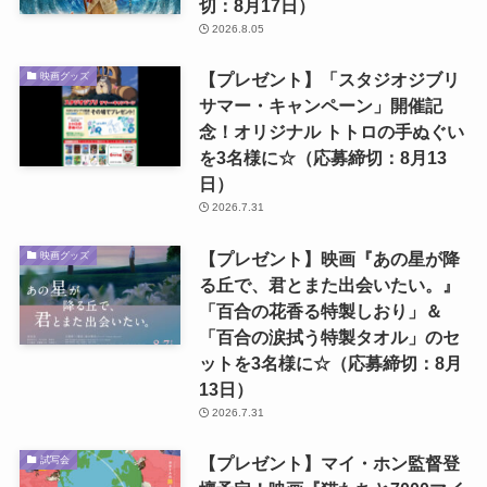
切：8月17日）
2026.8.05
【プレゼント】「スタジオジブリ
映画グッズ
サマー・キャンペーン」開催記
念！オリジナル トトロの手ぬぐい
を3名様に☆（応募締切：8月13
日）
2026.7.31
【プレゼント】映画『あの星が降
映画グッズ
る丘で、君とまた出会いたい。』
「百合の花香る特製しおり」＆
「百合の涙拭う特製タオル」のセ
ットを3名様に☆（応募締切：8月
13日）
2026.7.31
【プレゼント】マイ・ホン監督登
試写会