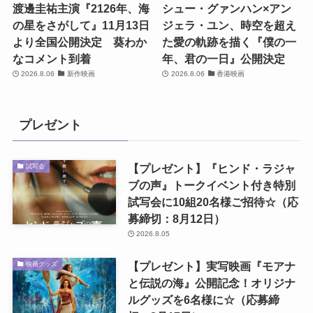
渡邊圭祐主演『2126年、海
シュー・グァンハン×アン
の星をさがして』11月13日
ジェラ・ユン、時空を超え
より全国公開決定 葵わか
た愛の軌跡を描く『僕の一
なコメント到着
年、君の一日』公開決定
2026.8.06
新作映画
2026.8.06
香港映画
プレゼント
【プレゼント】『ヒンド・ラジャ
試写会
ブの声』トークイベント付き特別
試写会に10組20名様ご招待☆（応
募締切：8月12日）
2026.8.05
【プレゼント】実写映画『モアナ
映画グッズ
と伝説の海』公開記念！オリジナ
ルグッズを6名様に☆（応募締