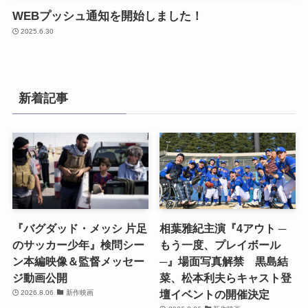
WEBプッシュ通知を開始しました！
2025.6.30
新着記事
『バグダッド・メッシ 片足
相葉雅紀主演『4アウト ─
のサッカー少年』検問シー
もう一度、プレイボール
ン本編映像＆監督メッセー
─』場面写真解禁 黒島結
ジ動画公開
菜、松本利夫らキャスト登
壇イベントの開催決定
2026.8.06
新作映画