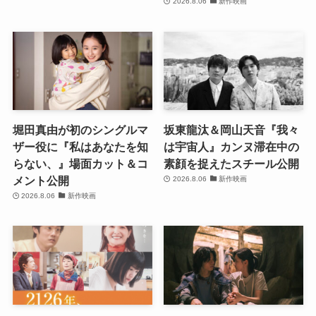
2026.8.06
新作映画
堀田真由が初のシングルマ
坂東龍汰＆岡山天音『我々
ザー役に『私はあなたを知
は宇宙人』カンヌ滞在中の
らない、』場面カット＆コ
素顔を捉えたスチール公開
メント公開
2026.8.06
新作映画
2026.8.06
新作映画