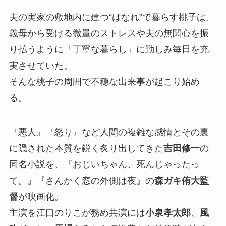
夫の実家の敷地内に建つ“はなれ”で暮らす桃子は、
義母から受ける微量のストレスや夫の無関心を振
り払うように「丁寧な暮らし」に勤しみ毎日を充
実させていた。
そんな桃子の周囲で不穏な出来事が起こり始め
る。
『悪人』『怒り』など人間の複雑な感情とその裏
に隠された本質を鋭く炙り出してきた
吉田修一
の
同名小説を、『おじいちゃん、死んじゃったっ
て。』『さんかく窓の外側は夜』の
森ガキ侑大監
督
が映画化。
主演を江口のりこが務め共演には
小泉孝太郎
、
風