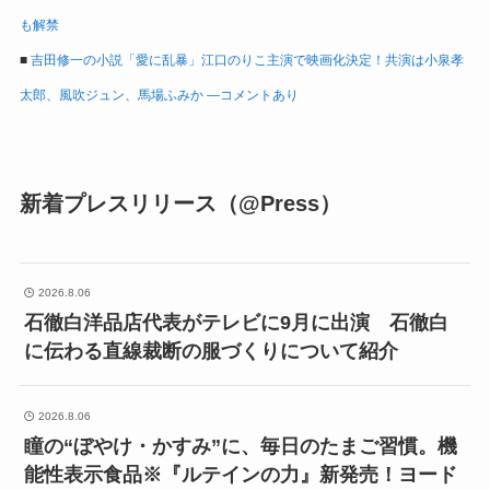
も解禁
■
吉田修一の小説「愛に乱暴」江口のりこ主演で映画化決定！共演は小泉孝
太郎、風吹ジュン、馬場ふみか ―コメントあり
新着プレスリリース（@Press）
2026.8.06
石徹白洋品店代表がテレビに9月に出演 石徹白
に伝わる直線裁断の服づくりについて紹介
2026.8.06
瞳の“ぼやけ・かすみ”に、毎日のたまご習慣。機
能性表示食品※『ルテインの力』新発売！ヨード