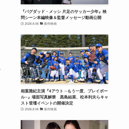
『バグダッド・メッシ 片足のサッカー少年』検
問シーン本編映像＆監督メッセージ動画公開
2026.8.06
新作映画
を
で
相葉雅紀主演『4アウト ─もう一度、プレイボー
ル─』場面写真解禁 黒島結菜、松本利夫らキャ
スト登壇イベントの開催決定
2026.8.06
新作映画