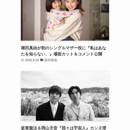
堀田真由が初のシングルマザー役に『私はあな
たを知らない、』場面カット＆コメント公開
2026.8.06
新作映画
坂東龍汰＆岡山天音『我々は宇宙人』カンヌ滞