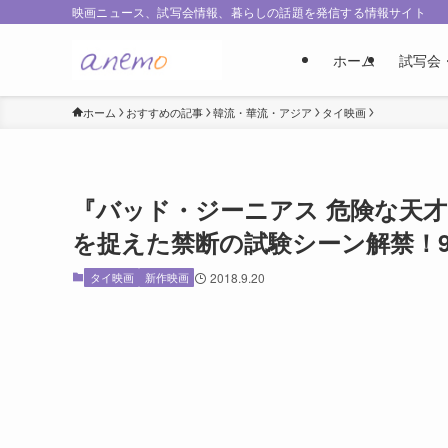
映画ニュース、試写会情報、暮らしの話題を発信する情報サイト
ホーム
試写会
ホーム
おすすめの記事
韓流・華流・アジア
タイ映画
『バッド・ジーニアス 危険な天
を捉えた禁断の試験シーン解禁！9/
タイ映画
新作映画
2018.9.20