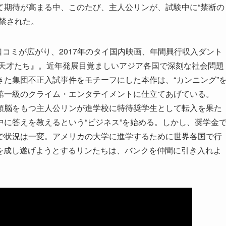
て期待が高まる中、このたび、主人公リンが、試験中に“禁断の
禁された。
口コミが広がり、2017年のタイ国内映画、年間興行収入ダント
な天才たち』。近年発展目覚ましいアジア各国で深刻な社会問題
た集団不正入試事件をモチーフにした本作は、“カンニング”
第一級のクライム・エンタテイメントに仕立てあげている。
頭脳をもつ主人公リンが進学校に特待奨学生として転入を果た
に答えを教えるという“ビジネス”を始める。しかし、奨学金
で状況は一変。アメリカの大学に進学するために世界各国で行
クトを成し遂げようとするリンたちは、バンクを仲間に引き入れよ