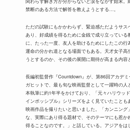
関わらず解き方が分からないと涙をながす始末。
禁断のある方法で解答を教えようとする…。
ただの試験にもかかわらず、緊迫感ただようサス
あり、好成績を得るために金銭で成り立っている
に、たった一度、友人を助けるためにしたこの行為
運命の分かれ道となる場面でもある。天才女子高
うとするのか、その後の展開に期待が高まる内容
長編初監督作『Countdown』が、第86回ア
ガヒットで、最も旬な映画監督として一躍時の人
本執筆に約1年半をかけており、「元々ハリウッド
インポッシブル』シリーズをよく見ていたことも
映画作品を撮りたいと思いました。「カンニング
な、実際にあり得る題材で、そのテーマにも惹か
得ることなのです。」と話している。アジアをは