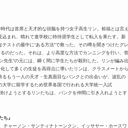
学時代は首席と天才的な頭脳を持つ女子高生リン。裕福とは言
見込まれ、晴れて進学校に特待奨学生として転入を果たす。新
テストの最中に“ある方法”で救った。その噂を聞きつけたグ
けるのだった。それは、より高度な方法でカンニングを行い、
ン先生”の元には、瞬く間に学生たちが殺到した。リンが編み
号化して多くの生徒を高得点に導いたリンは、クラスメートか
誇るもう一人の天才・生真面目なバンクとの出会いが、波乱の
の大学に留学するため世界各国で行われる大学統一入試
仕掛けようとするリンたちは、バンクを仲間に引き入れようとす
たち』
ン、チャーノン・サンティナトーンクン、イッサヤー・ホースワ