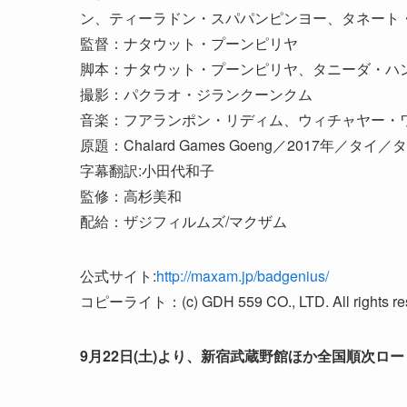
ン、ティーラドン・スパパンピンヨー、タネート
監督：ナタウット・プーンピリヤ
脚本：ナタウット・プーンピリヤ、タニーダ・ハ
撮影：パクラオ・ジランクーンクム
音楽：フアランポン・リディム、ウィチャヤー・
原題：Chalard Games Goeng／2017年／タイ
字幕翻訳:小田代和子
監修：高杉美和
配給：ザジフィルムズ/マクザム
公式サイト:
http://maxam.jp/badgenius/
コピーライト：(c) GDH 559 CO., LTD. All rights res
9月22日(土)より、新宿武蔵野館ほか全国順次ロ