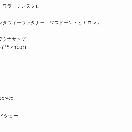
・ワラークンヌクロ
ンタウィーワッタナー、ワスドーン・ピヤロンナ
ワタナサップ
／タイ語／130分
erved.
ードショー