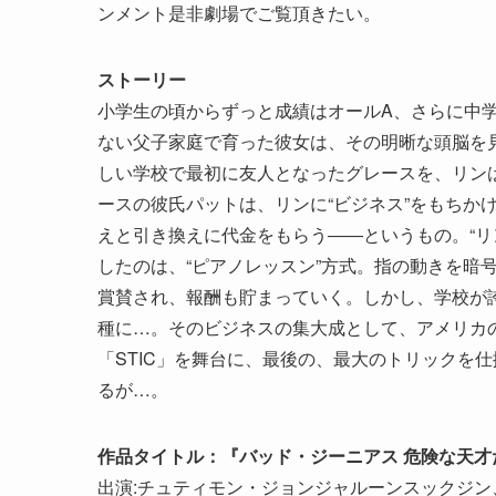
ンメント是非劇場でご覧頂きたい。
ストーリー
小学生の頃からずっと成績はオールA、さらに中
ない父子家庭で育った彼女は、その明晰な頭脳を
しい学校で最初に友人となったグレースを、リンは
ースの彼氏パットは、リンに“ビジネス”をもちか
えと引き換えに代金をもらう――というもの。“リ
したのは、“ピアノレッスン”方式。指の動きを暗
賞賛され、報酬も貯まっていく。しかし、学校が
種に…。そのビジネスの集大成として、アメリカ
「STIC」を舞台に、最後の、最大のトリックを
るが…。
作品タイトル：『バッド・ジーニアス 危険な天才
出演:チュティモン・ジョンジャルーンスックジ