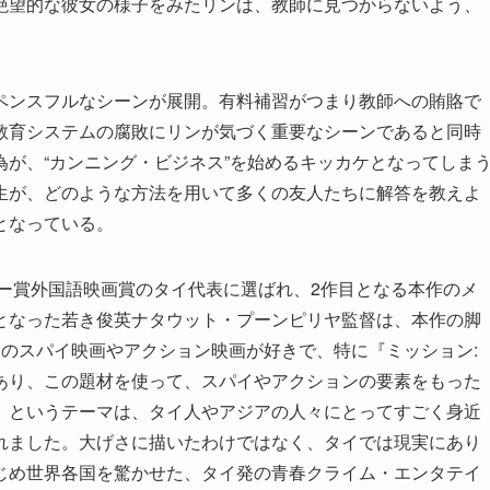
絶望的な彼女の様子をみたリンは、教師に見つからないよう、
ペンスフルなシーンが展開。有料補習がつまり教師への賄賂で
教育システムの腐敗にリンが気づく重要なシーンであると同時
が、“カンニング・ビジネス”を始めるキッカケとなってしま
生が、どのような方法を用いて多くの友人たちに解答を教えよ
となっている。
カデミー賞外国語映画賞のタイ代表に選ばれ、2作目となる本作のメ
となった若き俊英ナタウット・プーンピリヤ監督は、本作の脚
のスパイ映画やアクション映画が好きで、特に『ミッション:
あり、この題材を使って、スパイやアクションの要素をもった
」というテーマは、タイ人やアジアの人々にとってすごく身近
れました。大げさに描いたわけではなく、タイでは現実にあり
じめ世界各国を驚かせた、タイ発の青春クライム・エンタテイ