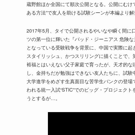
蔵野館ほか全国にて順次公開となる。公開にむけ
ある方法”で友人を助ける試験シーンが本編より解
2017年5月、タイで公開されるやいなや瞬く間に
ツの第一位に輝いた『バッド・ジーニアス 危険
となっている受験戦争を背景に、中国で実際に起き
スタイリッシュ、かつスリリングに描くことで、
裕福とはいえない父子家庭で育ったが、天才的な
し、金持ちだが勉強はできない友人たちに、試験中
大学進学をめざす生真面目な苦学生バンクの登場
われる統一入試“STIC”でのビッグ・プロジェ
うとするが…。