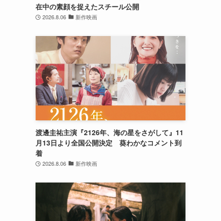
在中の素顔を捉えたスチール公開
2026.8.06
新作映画
う
渡邊圭祐主演『2126年、海の星をさがして』11
月13日より全国公開決定 葵わかなコメント到
着
2026.8.06
新作映画