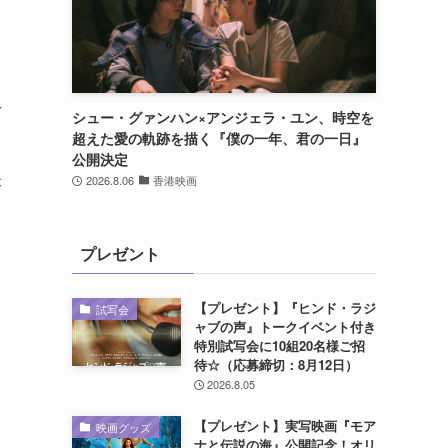
え
シュー・グァンハン×アンジェラ・ユン、時空を
超えた愛の軌跡を描く『僕の一年、君の一日』
レ
公開決定
答
2026.8.06
香港映画
出
ら
プレゼント
【プレゼント】『ヒンド・ラジ
試写会
ャブの声』トークイベント付き
特別試写会に10組20名様ご招
待☆（応募締切：8月12日）
2026.8.05
【プレゼント】実写映画『モア
映画グッズ
ナと伝説の海』公開記念！オリ