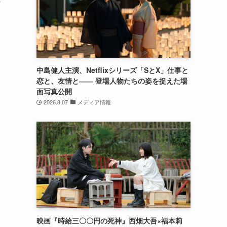
そ
中島健人主演、Netflixシリーズ「SとX」仕事と
恋と、友情と―― 登場人物たちの姿を捉えた場
面写真公開
2026.8.07
メディア情報
映画『時給三〇〇円の死神』西畑大吾×福本莉