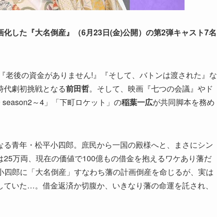
した『大名倒産』（6月23日(金)公開）の第2弾キャスト7名
『老後の資金がありません!』『そして、バトンは渡された』な
時代劇初挑戦となる
前田哲
。そして、映画『七つの会議』やド
season2～4」「下町ロケット」の
稲葉一広
が共同脚本を務め
なる青年・松平小四郎。庶民から一国の殿様へと、まさにシン
25万両、現在の価値で100億もの借金を抱えるワケあり藩だ
て小四郎に「大名倒産」すなわち藩の計画倒産を命じるが、実は
していた…。借金返済か切腹か、いきなり藩の命運を託され、