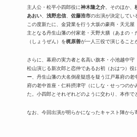
主人公・松平小四郎役に
神木隆之介
。そのほか、
あおい
、
浅野忠信
、
佐藤浩市
の出演が決定してい
この度新たに、金貸業を行う大坂の豪商・天元屋
主となる丹生山藩の付家老・天野大膳（あまの・
（しょうぜん）を
梶原善
が一人三役で演じること
さらに、幕府の実力者と名高い旗本・小池越中守
松山演じる新次郎と恋仲であるお初（おはつ）役
ー
、丹生山藩の大名倒産疑惑を疑う江戸幕府の老
府の老中首座・仁科摂津守（にしな・せっつのか
た。小四郎とそれぞれどのように交わり、本作で
なお、今回出演が明らかになったキャスト陣から