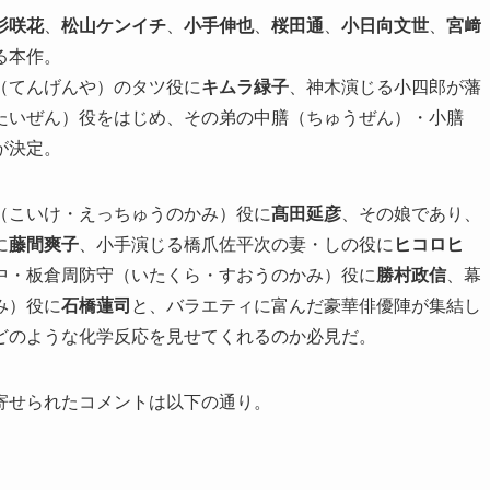
杉咲花
、
松山ケンイチ
、
小手伸也
、
桜田通
、
小日向文世
、
宮﨑
る本作。
（てんげんや）のタツ役に
キムラ緑子
、神木演じる小四郎が藩
たいぜん）役をはじめ、その弟の中膳（ちゅうぜん）・小膳
が決定。
（こいけ・えっちゅうのかみ）役に
髙田延彦
、その娘であり、
に
藤間爽子
、小手演じる橋爪佐平次の妻・しの役に
ヒコロヒ
中・板倉周防守（いたくら・すおうのかみ）役に
勝村政信
、幕
み）役に
石橋蓮司
と、バラエティに富んだ豪華俳優陣が集結し
どのような化学反応を見せてくれるのか必見だ。
寄せられたコメントは以下の通り。