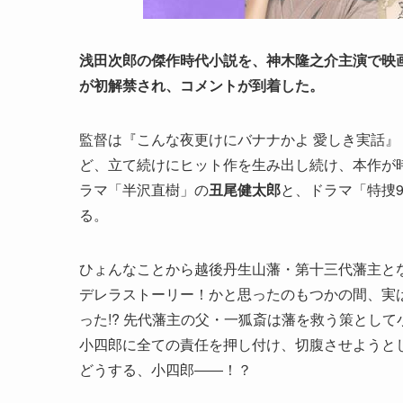
浅田次郎の傑作時代小説を、神木隆之介主演で映画化
が初解禁され、コメントが到着した。
監督は『こんな夜更けにバナナかよ 愛しき実話』
ど、立て続けにヒット作を生み出し続け、本作が
ラマ「半沢直樹」の
丑尾健太郎
と、ドラマ「特捜9 
る。
ひょんなことから越後丹生山藩・第十三代藩主と
デレラストーリー！かと思ったのもつかの間、実は
った!? 先代藩主の父・一狐斎は藩を救う策とし
小四郎に全ての責任を押し付け、切腹させようと
どうする、小四郎――！？