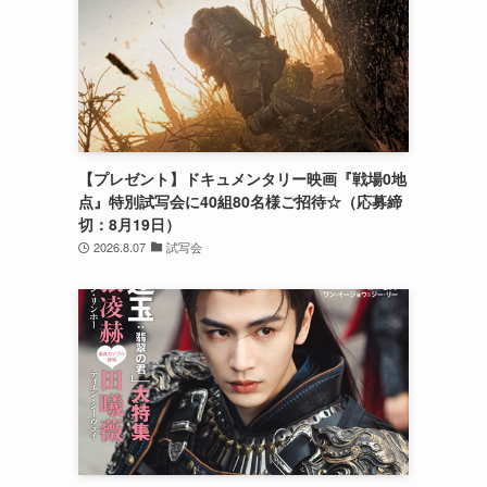
【プレゼント】ドキュメンタリー映画『戦場0地
点』特別試写会に40組80名様ご招待☆（応募締
切：8月19日）
2026.8.07
試写会