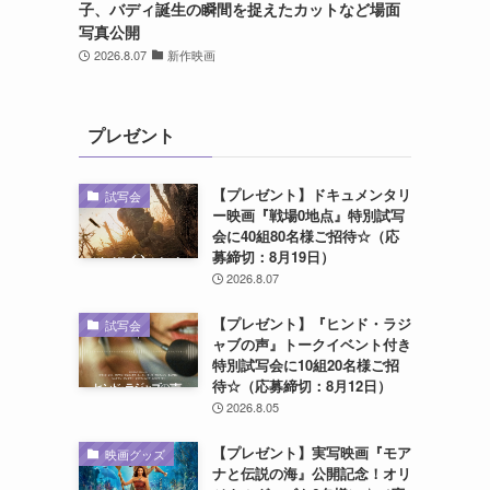
子、バディ誕生の瞬間を捉えたカットなど場面
写真公開
2026.8.07
新作映画
プレゼント
【プレゼント】ドキュメンタリ
試写会
ー映画『戦場0地点』特別試写
会に40組80名様ご招待☆（応
募締切：8月19日）
2026.8.07
【プレゼント】『ヒンド・ラジ
試写会
ャブの声』トークイベント付き
特別試写会に10組20名様ご招
待☆（応募締切：8月12日）
2026.8.05
【プレゼント】実写映画『モア
映画グッズ
ナと伝説の海』公開記念！オリ