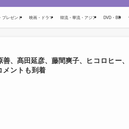
・プレゼント
映画・ドラマ
韓流・華流・アジア
DVD・BD
原善、髙田延彦、藤間爽子、ヒコロヒー、
コメントも到着