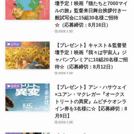
壇予定！映画『猫たちと7000マイ
ルの旅』監督来日舞台挨拶付き一
般試写会に15組30名様ご招待
☆（応募締切：8月16日）
2026.7.30
【プレゼント】キャスト＆監督登
試写会
壇予定！映画『我々は宇宙人』ジ
ャパンプレミアに10組20名様ご招
待☆（応募締切：8月12日）
2026.7.29
【プレゼント】アン・ハサウェイ
鑑賞券
×ユアン・マクレガー『オークス
トリートの異変』ムビチケオンラ
イン券を3名様に☆【応募締切：8
月9日】
2026.7.28