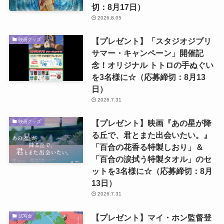
切：8月17日）
2026.8.05
【プレゼント】「スタジオジブリ
映画グッズ
サマー・キャンペーン」開催記
念！オリジナル トトロの手ぬぐい
を3名様に☆（応募締切：8月13
日）
2026.7.31
【プレゼント】映画『あの星が降
映画グッズ
る丘で、君とまた出会いたい。』
「百合の花香る特製しおり」＆
「百合の涙拭う特製タオル」のセ
ットを3名様に☆（応募締切：8月
13日）
2026.7.31
【プレゼント】マイ・ホン監督登
試写会