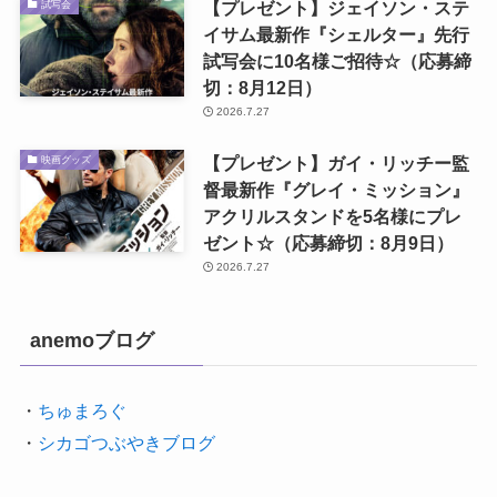
【プレゼント】ジェイソン・ステ
試写会
イサム最新作『シェルター』先行
試写会に10名様ご招待☆（応募締
切：8月12日）
2026.7.27
【プレゼント】ガイ・リッチー監
映画グッズ
督最新作『グレイ・ミッション』
アクリルスタンドを5名様にプレ
ゼント☆（応募締切：8月9日）
2026.7.27
anemoブログ
・
ちゅまろぐ
・
シカゴつぶやきブログ