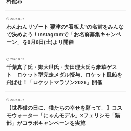
料配布
2026.8.07
わんわんリゾート 粟津の”看板犬”の名前をみんな
で決めよう！Instagramで「お名前募集キャンペ
ーン」を8月8日(土)より開催
2026.8.07
千葉真子氏・鄭大世氏・安田理大氏ら豪華ゲス
ト ロケット型完走メダル授与、ロケット風船を
飛ばせ！「ロケットマラソン2026」開催
2026.8.07
【世界猫の日に、猫たちの幸せを願って。】コス
モウォーター「にゃんモデル」×フェリシモ「猫
部」がコラボキャンペーンを実施