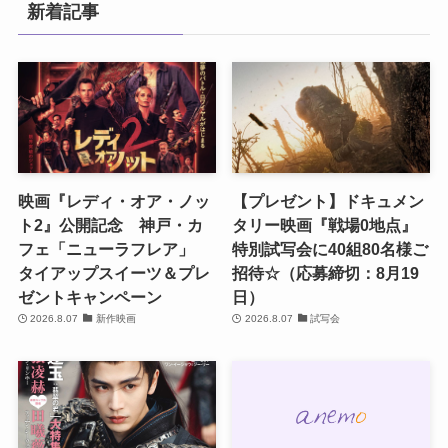
新着記事
映画『レディ・オア・ノッ
【プレゼント】ドキュメン
ト2』公開記念 神戸・カ
タリー映画『戦場0地点』
フェ「ニューラフレア」
特別試写会に40組80名様ご
タイアップスイーツ＆プレ
招待☆（応募締切：8月19
ゼントキャンペーン
日）
2026.8.07
新作映画
2026.8.07
試写会