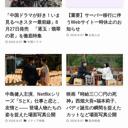
「中国ドラマが好き！いま
【重要】サーバー移行に伴
見るべきスター最前線」8
うWebサイト一時休止のお
月27日発売 「逐玉：翡翠
知らせ
の君」を徹底特集
2026.8.07
お知らせ
2026.8.07
中国ドラマ
中島健人主演、Netflixシリ
映画『時給三〇〇円の死
ーズ「SとX」仕事と恋と、
神』西畑大吾×福本莉子、
友情と―― 登場人物たちの
バディ誕生の瞬間を捉えた
姿を捉えた場面写真公開
カットなど場面写真公開
2026.8.07
メディア情報
2026.8.07
新作映画