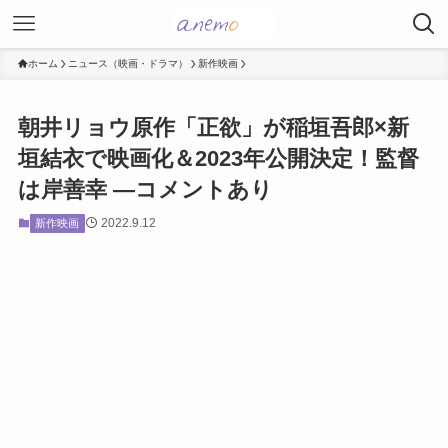
ホーム
ニュース（映画・ドラマ）
新作映画
朝井リョウ原作「正欲」が稲垣吾郎×新
垣結衣で映画化＆2023年公開決定！監督
は岸善幸 ―コメントあり
2022.9.12
新作映画