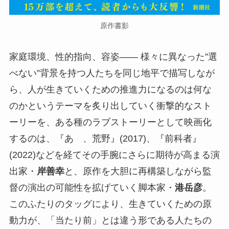
原作書影
家庭環境、性的指向、容姿―― 様々に異なった”選
べない”背景を持つ人たちを同じ地平で描写しなが
ら、人が生きていくための推進力になるのは何な
のかというテーマを炙り出していく衝撃的なスト
ーリーを、ある種のラブストーリーとして映画化
するのは、『あゝ、荒野』(2017)、『前科者』
(2022)などを経てその手腕にさらに期待が高まる演
出家・
岸善幸
と、原作を大胆に再構築しながら監
督の演出の可能性を拡げていく脚本家・
港岳彦
。
このふたりのタッグにより、生きていくための原
動力が、「当たり前」とは違う形である人たちの