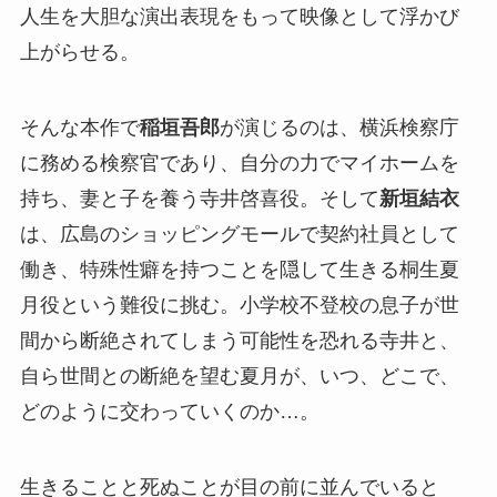
人生を大胆な演出表現をもって映像として浮かび
上がらせる。
そんな本作で
稲垣吾郎
が演じるのは、横浜検察庁
に務める検察官であり、自分の力でマイホームを
持ち、妻と子を養う寺井啓喜役。そして
新垣結衣
は、広島のショッピングモールで契約社員として
働き、特殊性癖を持つことを隠して生きる桐生夏
月役という難役に挑む。小学校不登校の息子が世
間から断絶されてしまう可能性を恐れる寺井と、
自ら世間との断絶を望む夏月が、いつ、どこで、
どのように交わっていくのか…。
生きることと死ぬことが目の前に並んでいると