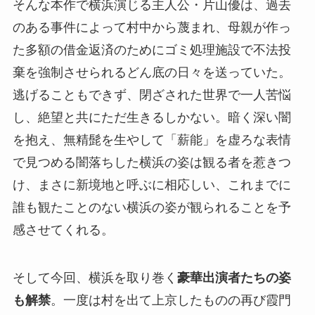
そんな本作で横浜演じる主人公・片山優は、過去
のある事件によって村中から蔑まれ、母親が作っ
た多額の借金返済のためにゴミ処理施設で不法投
棄を強制させられるどん底の日々を送っていた。
逃げることもできず、閉ざされた世界で一人苦悩
し、絶望と共にただ生きるしかない。暗く深い闇
を抱え、無精髭を生やして「薪能」を虚ろな表情
で見つめる闇落ちした横浜の姿は観る者を惹きつ
け、まさに新境地と呼ぶに相応しい、これまでに
誰も観たことのない横浜の姿が観られることを予
感させてくれる。
そして今回、横浜を取り巻く
豪華出演者たちの姿
も解禁
。一度は村を出て上京したものの再び霞門