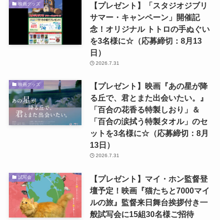
【プレゼント】「スタジオジブリ
映画グッズ
サマー・キャンペーン」開催記
念！オリジナル トトロの手ぬぐい
を3名様に☆（応募締切：8月13
日）
2026.7.31
【プレゼント】映画『あの星が降
映画グッズ
る丘で、君とまた出会いたい。』
「百合の花香る特製しおり」＆
「百合の涙拭う特製タオル」のセ
ットを3名様に☆（応募締切：8月
13日）
2026.7.31
【プレゼント】マイ・ホン監督登
試写会
壇予定！映画『猫たちと7000マイ
ルの旅』監督来日舞台挨拶付き一
般試写会に15組30名様ご招待