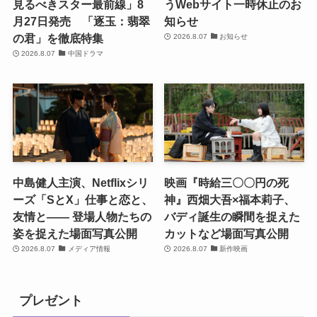
見るべきスター最前線」8
うWebサイト一時休止のお
月27日発売 「逐玉：翡翠
知らせ
の君」を徹底特集
2026.8.07
お知らせ
2026.8.07
中国ドラマ
中島健人主演、Netflixシリ
映画『時給三〇〇円の死
ーズ「SとX」仕事と恋と、
神』西畑大吾×福本莉子、
友情と―― 登場人物たちの
バディ誕生の瞬間を捉えた
姿を捉えた場面写真公開
カットなど場面写真公開
2026.8.07
メディア情報
2026.8.07
新作映画
プレゼント