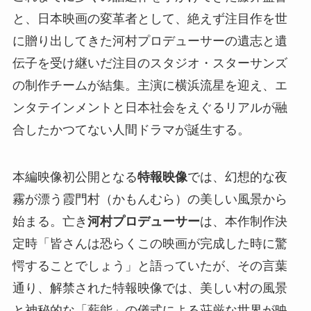
と、日本映画の変革者として、絶えず注目作を世
に贈り出してきた河村プロデューサーの遺志と遺
伝子を受け継いだ注目のスタジオ・スターサンズ
の制作チームが結集。主演に横浜流星を迎え、エ
ンタテインメントと日本社会をえぐるリアルが融
合したかつてない人間ドラマが誕生する。
本編映像初公開となる
特報映像
では、幻想的な夜
霧が漂う霞門村（かもんむら）の美しい風景から
始まる。亡き
河村プロデューサー
は、本作制作決
定時「皆さんは恐らくこの映画が完成した時に驚
愕することでしょう」と語っていたが、その言葉
通り、解禁された特報映像では、美しい村の風景
と神秘的な「薪能」の儀式による荘厳な世界が映