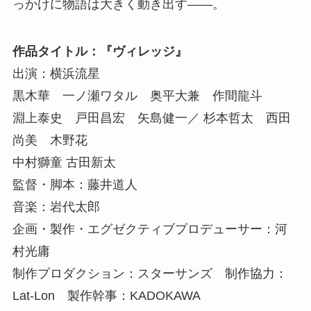
っかけに物語は大きく動き出す――。
作品タイトル：『ヴィレッジ』
出演：横浜流星
黒木華 一ノ瀬ワタル 奥平大兼 作間龍斗
淵上泰史 戸田昌宏 矢島健一／ 杉本哲太 西田
尚美 木野花
中村獅童 古田新太
監督・脚本：藤井道人
音楽：岩代太郎
企画・製作・エグゼクティブプロデューサー：河
村光庸
制作プロダクション：スターサンズ 制作協力：
Lat-Lon 製作幹事：KADOKAWA