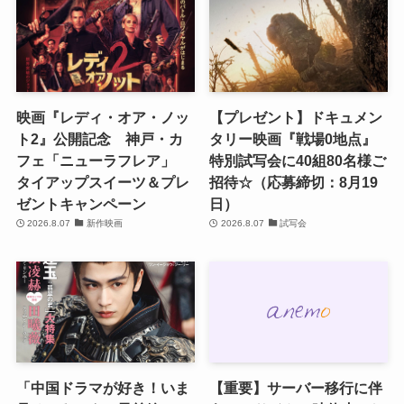
映画『レディ・オア・ノッ
【プレゼント】ドキュメン
ト2』公開記念 神戸・カ
タリー映画『戦場0地点』
フェ「ニューラフレア」
特別試写会に40組80名様ご
タイアップスイーツ＆プレ
招待☆（応募締切：8月19
ゼントキャンペーン
日）
2026.8.07
新作映画
2026.8.07
試写会
「中国ドラマが好き！いま
【重要】サーバー移行に伴