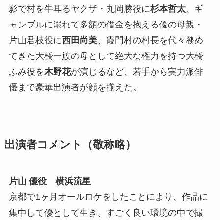
影で村を牛耳るヤクザ・丸岡勝役に
杉本哲太
、ギ
ャンブルに溺れて多額の借金を抱える優の母親・
片山君枝役に
西田尚美
、霞門村の村長を代々務め
てきた大橋一族の母として絶大な権力を持つ大橋
ふみ役を
木野花
が演じるなど、若手から実力派俳
優まで豪華出演者が顔を揃えた。
出演者コメント（敬称略）
片山 優役 横浜流星
京都で1ヶ月オールロケをしたことにより、作品に
集中して優として生き、すごく良い環境の中で撮