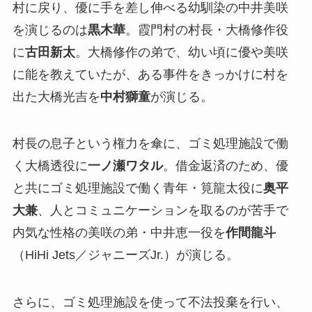
村に戻り、優に手を差し伸べる幼馴染の中井美咲
を演じるのは
黒木華
。霞門村の村長・大橋修作役
に
古田新太
。大橋修作の弟で、幼い頃に優や美咲
に能を教えていたが、ある事件をきっかけに村を
出た大橋光吉を
中村獅童
が演じる。
村長の息子という権力を傘に、ゴミ処理施設で働
く大橋透役に
一ノ瀬ワタル
。借金返済のため、優
と共にゴミ処理施設で働く青年・筧龍太役に
奥平
大兼
、人とコミュニケーションを取るのが苦手で
内気な性格の美咲の弟・中井恵一役を
作間龍斗
（HiHi Jets／ジャニーズJr.）が演じる。
さらに、ゴミ処理施設を使って不法投棄を行い、