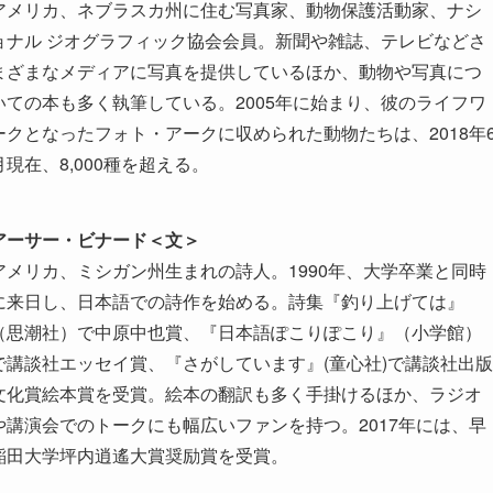
アメリカ、ネブラスカ州に住む写真家、動物保護活動家、ナシ
ョナル ジオグラフィック協会会員。新聞や雑誌、テレビなどさ
まざまなメディアに写真を提供しているほか、動物や写真につ
いての本も多く執筆している。2005年に始まり、彼のライフワ
ークとなったフォト・アークに収められた動物たちは、2018年
月現在、8,000種を超える。
アーサー・ビナード＜文＞
アメリカ、ミシガン州生まれの詩人。1990年、大学卒業と同時
に来日し、日本語での詩作を始める。詩集『釣り上げては』
（思潮社）で中原中也賞、『日本語ぽこりぽこり』（小学館）
で講談社エッセイ賞、『さがしています』(童心社)で講談社出版
文化賞絵本賞を受賞。絵本の翻訳も多く手掛けるほか、ラジオ
や講演会でのトークにも幅広いファンを持つ。2017年には、早
稲田大学坪内逍遙大賞奨励賞を受賞。