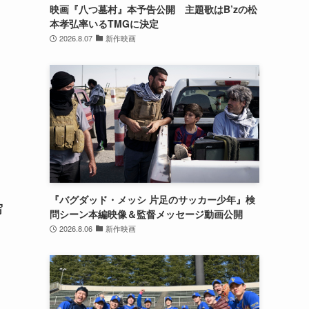
映画『八つ墓村』本予告公開 主題歌はB’zの松
本孝弘率いるTMGに決定
2026.8.07
新作映画
『バグダッド・メッシ 片足のサッカー少年』検
写
問シーン本編映像＆監督メッセージ動画公開
2026.8.06
新作映画