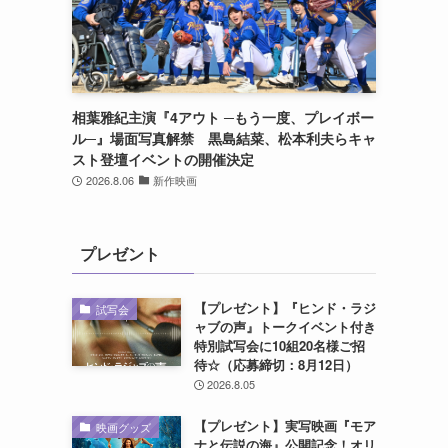
相葉雅紀主演『4アウト ─もう一度、プレイボー
ル─』場面写真解禁 黒島結菜、松本利夫らキャ
スト登壇イベントの開催決定
2026.8.06
新作映画
く
プレゼント
【プレゼント】『ヒンド・ラジ
試写会
ャブの声』トークイベント付き
特別試写会に10組20名様ご招
待☆（応募締切：8月12日）
2026.8.05
【プレゼント】実写映画『モア
映画グッズ
ナと伝説の海』公開記念！オリ