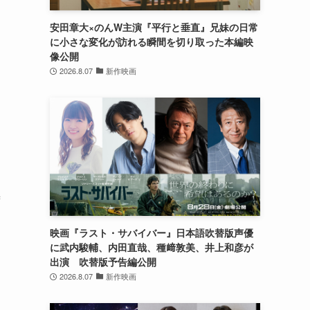
安田章大×のんW主演『平行と垂直』兄妹の日常
に小さな変化が訪れる瞬間を切り取った本編映
像公開
2026.8.07
新作映画
ず
映画『ラスト・サバイバー』日本語吹替版声優
に武内駿輔、内田直哉、種﨑敦美、井上和彦が
出演 吹替版予告編公開
2026.8.07
新作映画