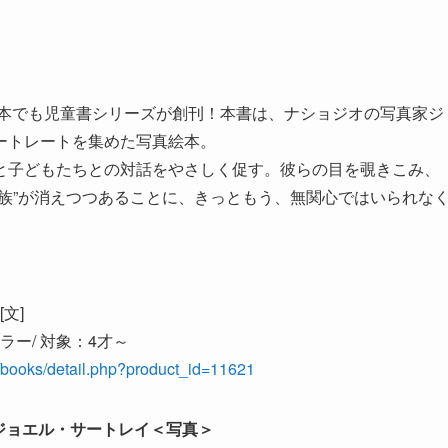
日本でも児童書シリーズが創刊！本書は、ナショジオの写真家ジ
ートレートを集めた写真絵本。
と子どもたちとの対話をやさしく促す。彼らの目を覗きこみ、
族”が消えつつあることに、きっともう、無関心ではいられな
文]
ルカラー/ 対象：4才～
hc/books/detail.php?product_id=11621
ジョエル・サートレイ＜写真＞