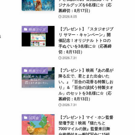
ジナルグッズを6名様に☆（応
募締切：8月17日）
2026.8.05
【プレゼント】「スタジオジブ
映画グッズ
リ サマー・キャンペーン」開
6
催記念！オリジナル トトロの
手ぬぐいを3名様に☆（応募締
切：8月13日）
2026.7.31
【プレゼント】映画『あの星が
映画グッズ
降る丘で、君とまた出会いた
い。』「百合の花香る特製しお
り」＆「百合の涙拭う特製タオ
ル」のセットを3名様に☆（応
募締切：8月13日）
2026.7.31
【プレゼント】マイ・ホン監督
試写会
登壇予定！映画『猫たちと
7000マイルの旅』監督来日舞
台挨拶付き一般試写会に15組