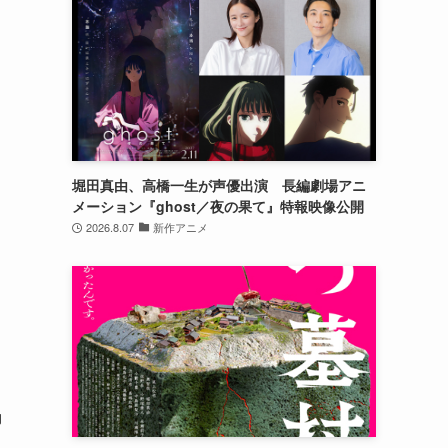
堀田真由、高橋一生が声優出演 長編劇場アニ
メーション『ghost／夜の果て』特報映像公開
2026.8.07
新作アニメ
動