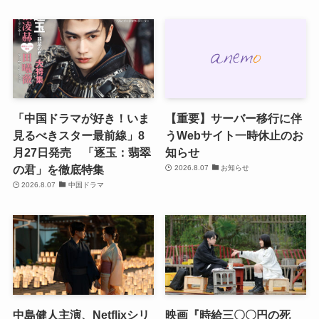
「中国ドラマが好き！いま
【重要】サーバー移行に伴
見るべきスター最前線」8
うWebサイト一時休止のお
月27日発売 「逐玉：翡翠
知らせ
の君」を徹底特集
2026.8.07
お知らせ
2026.8.07
中国ドラマ
中島健人主演、Netflixシリ
映画『時給三〇〇円の死