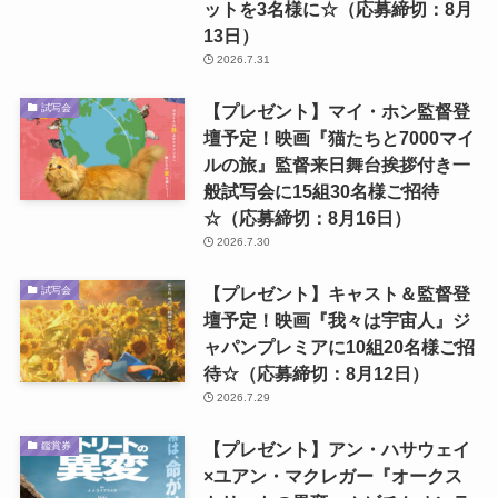
ットを3名様に☆（応募締切：8月
13日）
2026.7.31
【プレゼント】マイ・ホン監督登
試写会
壇予定！映画『猫たちと7000マイ
ルの旅』監督来日舞台挨拶付き一
般試写会に15組30名様ご招待
☆（応募締切：8月16日）
2026.7.30
【プレゼント】キャスト＆監督登
試写会
壇予定！映画『我々は宇宙人』ジ
ャパンプレミアに10組20名様ご招
待☆（応募締切：8月12日）
2026.7.29
【プレゼント】アン・ハサウェイ
鑑賞券
×ユアン・マクレガー『オークス