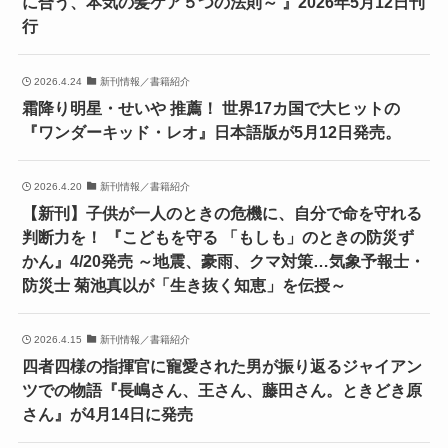
に合う、本気の髪ケア５つの法則～ 』2026年5月12日刊
行
2026.4.24
新刊情報／書籍紹介
霜降り明星・せいや 推薦！ 世界17カ国で大ヒットの
『ワンダーキッド・レオ』日本語版が5月12日発売。
2026.4.20
新刊情報／書籍紹介
【新刊】子供が一人のときの危機に、自分で命を守れる
判断力を！ 『こどもを守る 「もしも」のときの防災ず
かん』4/20発売 ～地震、豪雨、クマ対策…気象予報士・
防災士 菊池真以が「生き抜く知恵」を伝授～
2026.4.15
新刊情報／書籍紹介
四者四様の指揮官に寵愛された男が振り返るジャイアン
ツでの物語『長嶋さん、王さん、藤田さん。ときどき原
さん』が4月14日に発売