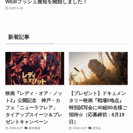
WEBプッシュ通知を開始しました！
2025.6.30
新着記事
映画『レディ・オア・ノッ
【プレゼント】ドキュメン
ト2』公開記念 神戸・カ
タリー映画『戦場0地点』
フェ「ニューラフレア」
特別試写会に40組80名様ご
タイアップスイーツ＆プレ
招待☆（応募締切：8月19
ゼントキャンペーン
日）
2026.8.07
新作映画
2026.8.07
試写会