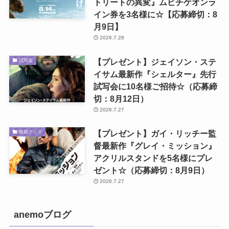
トリートの異変』ムビチケオンラ
イン券を3名様に☆【応募締切：8
月9日】
2026.7.28
【プレゼント】ジェイソン・ステ
試写会
イサム最新作『シェルター』先行
試写会に10名様ご招待☆（応募締
切：8月12日）
2026.7.27
【プレゼント】ガイ・リッチー監
映画グッズ
督最新作『グレイ・ミッション』
アクリルスタンドを5名様にプレ
ゼント☆（応募締切：8月9日）
2026.7.27
anemoブログ