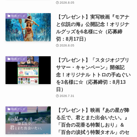
2026.8.05
【プレゼント】実写映画『モアナ
映画グッズ
と伝説の海』公開記念！オリジナ
ルグッズを6名様に☆（応募締
切：8月17日）
2026.8.05
【プレゼント】「スタジオジブリ
映画グッズ
サマー・キャンペーン」開催記
念！オリジナル トトロの手ぬぐい
を3名様に☆（応募締切：8月13
日）
2026.7.31
【プレゼント】映画『あの星が降
映画グッズ
る丘で、君とまた出会いたい。』
「百合の花香る特製しおり」＆
「百合の涙拭う特製タオル」のセ