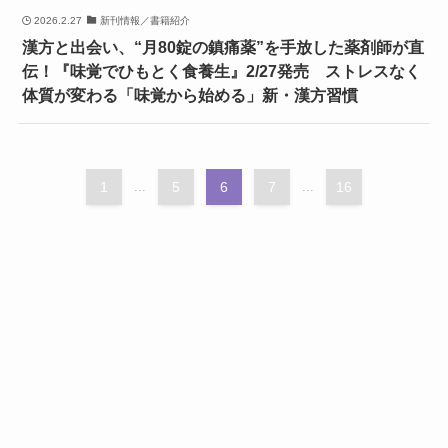
2026.2.27
新刊情報／書籍紹介
漢方と出会い、“月80錠の鎮痛薬”を手放した薬剤師が直
伝！『味覚でひもとく食養生』2/27発売 ストレスなく
体質が変わる「味覚から始める」新・漢方習慣
1
...
5
6
7
...
16