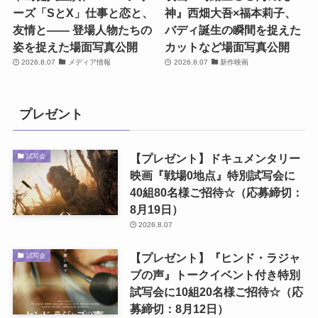
ーズ「SとX」仕事と恋と、
神』西畑大吾×福本莉子、
友情と―― 登場人物たちの
バディ誕生の瞬間を捉えた
姿を捉えた場面写真公開
カットなど場面写真公開
2026.8.07
メディア情報
2026.8.07
新作映画
プレゼント
【プレゼント】ドキュメンタリー
試写会
映画『戦場0地点』特別試写会に
40組80名様ご招待☆（応募締切：
8月19日）
2026.8.07
【プレゼント】『ヒンド・ラジャ
試写会
ブの声』トークイベント付き特別
試写会に10組20名様ご招待☆（応
募締切：8月12日）