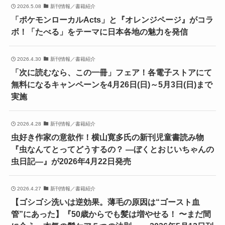
2026.5.08
新刊情報／書籍紹介
「ポケモンローカルActs」と『オレンジページ』がコラ
ボ！「たべる」をテーマに日本各地の魅力を発信
2026.4.30
新刊情報／書籍紹介
「次に読むなら、この一冊」フェア！各電子ストアにて
無料になるキャンペーンを4月26日(日)～5月3日(日)まで
実施
2026.4.28
新刊情報／書籍紹介
虫好き作家の意欲作！横山寛多氏の新刊児童書読み物
『虫なんてとってどうするの？ ―ぼくとおじいちゃんの
虫日記―』が2026年4月22日発売
2026.4.27
新刊情報／書籍紹介
【ゴシゴシ洗いは逆効果。薄毛の原因は“ゴースト血
管”にあった】『50歳からでも髪は増やせる！ 〜まだ間