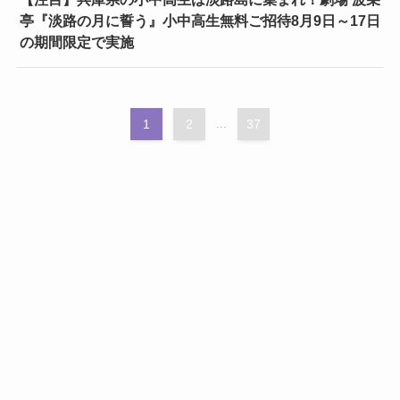
亭『淡路の月に誓う』小中高生無料ご招待8月9日～17日
の期間限定で実施
1
2
...
37