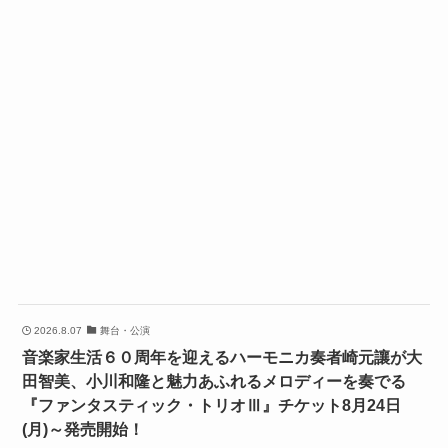
2026.8.07
舞台・公演
音楽家生活６０周年を迎えるハーモニカ奏者崎元讓が大
田智美、小川和隆と魅力あふれるメロディーを奏でる
『ファンタスティック・トリオⅢ』チケット8月24日
(月)～発売開始！