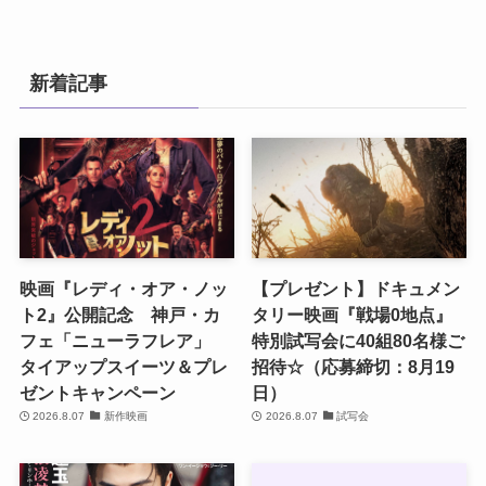
新着記事
映画『レディ・オア・ノッ
【プレゼント】ドキュメン
ト2』公開記念 神戸・カ
タリー映画『戦場0地点』
フェ「ニューラフレア」
特別試写会に40組80名様ご
タイアップスイーツ＆プレ
招待☆（応募締切：8月19
ゼントキャンペーン
日）
2026.8.07
新作映画
2026.8.07
試写会