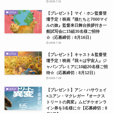
2026.7.31
【プレゼント】マイ・ホン監督登
試写会
壇予定！映画『猫たちと7000マイ
ルの旅』監督来日舞台挨拶付き一
般試写会に15組30名様ご招待
☆（応募締切：8月16日）
2026.7.30
【プレゼント】キャスト＆監督登
試写会
壇予定！映画『我々は宇宙人』ジ
ャパンプレミアに10組20名様ご招
待☆（応募締切：8月12日）
2026.7.29
【プレゼント】アン・ハサウェイ
鑑賞券
×ユアン・マクレガー『オークス
トリートの異変』ムビチケオンラ
イン券を3名様に☆【応募締切：8