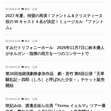
2026.8.06
舞台・公演
2027 年夏、待望の再演！ファントム＆クリスティーヌ
役の W キャスト 4 名が決定！ミュージカル 『ファント
ム』
2026.8.06
舞台・公演
すみだトリフォニーホール 2026年11月7日に鈴木優人
がオルガン・指揮の両方を一つのコンサートで
2026.8.06
舞台・公演
第38回池袋演劇祭参加作品 劇・若竹 第8回公演「天草
騒乱記－四郎（しろ）と呼ばれた少女－」チケット販売
開始
2026.8.06
舞台・公演
咲妃みゆ、渡邊圭祐ら出演『Yerma イェルマ』ツアー最