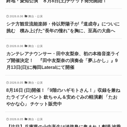
終地・愛知公演 ８月8日(土)チケット発売開始！
2026.8.06
舞台・公演
シテ方観世流能楽師・伶以野陽子が『道成寺』についに
挑む 積み上げた”長年の憧れ”を胸に、至高の大曲へ
2026.8.06
舞台・公演
カンテレアナウンサー・田中友梨奈、初の本格音楽ライ
ブ開催決定！ 『田中友梨奈の演奏会「夢ふかし」』9
月13日(日)に梅田Lateralにて開催
2026.8.05
舞台・公演
8月16日 (日)開催！「9階のハギモトさん！」収録を兼ね
たライブイベント 欽ちゃん＆安めぐみの軽演劇 「たお
やかな心」 チケット販売中
2026.8.05
舞台・公演
【注目】兵庫県の小中高生は淡路島に集まれ！劇場 波乗