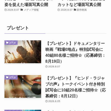
姿を捉えた場面写真公開
カットなど場面写真公開
2026.8.07
メディア情報
2026.8.07
新作映画
プレゼント
【プレゼント】ドキュメンタリー
試写会
映画『戦場0地点』特別試写会に
40組80名様ご招待☆（応募締切：
8月19日）
2026.8.07
【プレゼント】『ヒンド・ラジャ
試写会
ブの声』トークイベント付き特別
試写会に10組20名様ご招待☆（応
募締切：8月12日）
2026.8.05