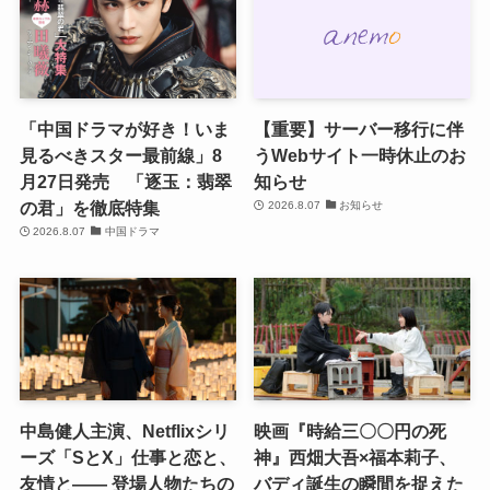
「中国ドラマが好き！いま
【重要】サーバー移行に伴
見るべきスター最前線」8
うWebサイト一時休止のお
月27日発売 「逐玉：翡翠
知らせ
の君」を徹底特集
2026.8.07
お知らせ
2026.8.07
中国ドラマ
中島健人主演、Netflixシリ
映画『時給三〇〇円の死
ーズ「SとX」仕事と恋と、
神』西畑大吾×福本莉子、
友情と―― 登場人物たちの
バディ誕生の瞬間を捉えた