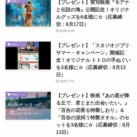
【プレゼント】実写映画『モアナ
映画グッズ
と伝説の海』公開記念！オリジナ
ルグッズを6名様に☆（応募締
切：8月17日）
2026.8.05
【プレゼント】「スタジオジブリ
映画グッズ
サマー・キャンペーン」開催記
念！オリジナル トトロの手ぬぐい
を3名様に☆（応募締切：8月13
日）
2026.7.31
【プレゼント】映画『あの星が降
映画グッズ
る丘で、君とまた出会いたい。』
「百合の花香る特製しおり」＆
「百合の涙拭う特製タオル」のセ
ットを3名様に☆（応募締切：8月
13日）