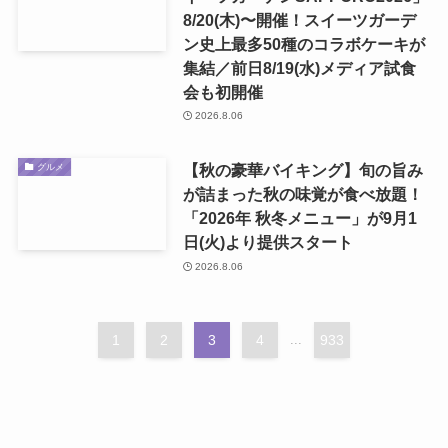
8/20(木)〜開催！スイーツガーデ
ン史上最多50種のコラボケーキが
集結／前日8/19(水)メディア試食
会も初開催
2026.8.06
【秋の豪華バイキング】旬の旨み
グルメ
が詰まった秋の味覚が食べ放題！
「2026年 秋冬メニュー」が9月1
日(火)より提供スタート
2026.8.06
1
2
3
4
...
933