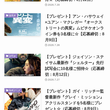
2026.7.29
【プレゼント】アン・ハサウェイ
鑑賞券
×ユアン・マクレガー『オークス
トリートの異変』ムビチケオンラ
イン券を3名様に☆【応募締切：8
月9日】
2026.7.28
【プレゼント】ジェイソン・ステ
試写会
イサム最新作『シェルター』先行
試写会に10名様ご招待☆（応募締
切：8月12日）
2026.7.27
【プレゼント】ガイ・リッチー監
映画グッズ
督最新作『グレイ・ミッション』
アクリルスタンドを5名様にプレ
ゼント☆（応募締切：8月9日）