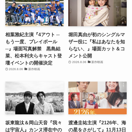
相葉雅紀主演『4アウト ─
堀田真由が初のシングルマ
もう一度、プレイボール
ザー役に『私はあなたを知
─』場面写真解禁 黒島結
らない、』場面カット＆コ
菜、松本利夫らキャスト登
メント公開
壇イベントの開催決定
2026.8.06
新作映画
2026.8.06
新作映画
坂東龍汰＆岡山天音『我々
渡邊圭祐主演『2126年、海
は宇宙人』カンヌ滞在中の
の星をさがして』11月13日