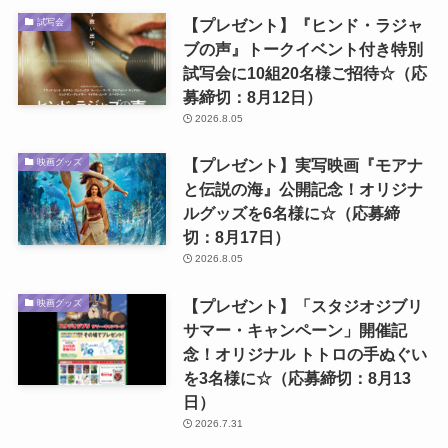
【プレゼント】『ヒンド・ラジャ
試写会
ブの声』トークイベント付き特別
試写会に10組20名様ご招待☆（応
募締切：8月12日）
2026.8.05
【プレゼント】実写映画『モアナ
映画グッズ
と伝説の海』公開記念！オリジナ
ルグッズを6名様に☆（応募締
切：8月17日）
2026.8.05
【プレゼント】「スタジオジブリ
映画グッズ
サマー・キャンペーン」開催記
念！オリジナル トトロの手ぬぐい
を3名様に☆（応募締切：8月13
日）
2026.7.31