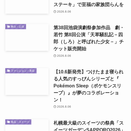
ステーキ」で至福の家族団らんを
2026.8.06
第38回池袋演劇祭参加作品 劇・
舞台・公演
若竹 第8回公演「天草騒乱記－四
郎（しろ）と呼ばれた少女－」チ
ケット販売開始
2026.8.06
【10.6新発売】つけたまま寝られ
ファッション・美容
る人気のすっぴんシリーズと『
Pokémon Sleep（ポケモンスリ
ープ）』が夢のコラボレーショ
ン！
2026.8.06
札幌最大級のスイーツの祭典「ス
食品・スイーツ
イーツガーデンSAPPORO2026」