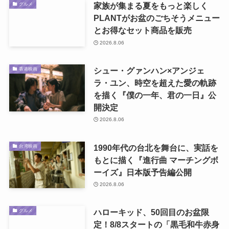
家族が集まる夏をもっと楽しく
グルメ
PLANTがお盆のごちそうメニュー
とお得なセット商品を販売
2026.8.06
シュー・グァンハン×アンジェ
香港映画
ラ・ユン、時空を超えた愛の軌跡
を描く『僕の一年、君の一日』公
開決定
2026.8.06
1990年代の台北を舞台に、実話を
台湾映画
もとに描く『進行曲 マーチングボ
ーイズ』日本版予告編公開
2026.8.06
ハローキッド、50回目のお盆限
グルメ
定！8/8スタートの「黒毛和牛赤身