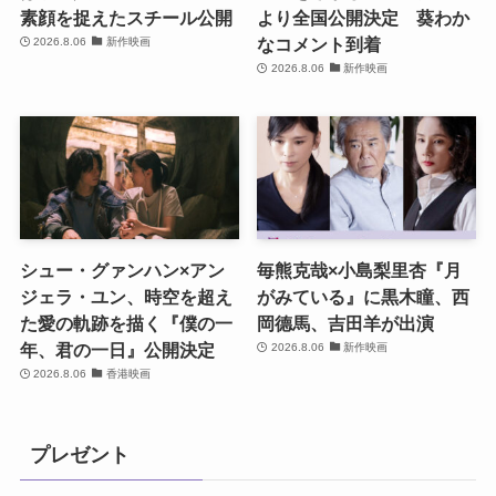
素顔を捉えたスチール公開
より全国公開決定 葵わか
なコメント到着
2026.8.06
新作映画
2026.8.06
新作映画
シュー・グァンハン×アン
毎熊克哉×小島梨里杏『月
ジェラ・ユン、時空を超え
がみている』に黒木瞳、西
た愛の軌跡を描く『僕の一
岡德馬、吉田羊が出演
年、君の一日』公開決定
2026.8.06
新作映画
2026.8.06
香港映画
プレゼント