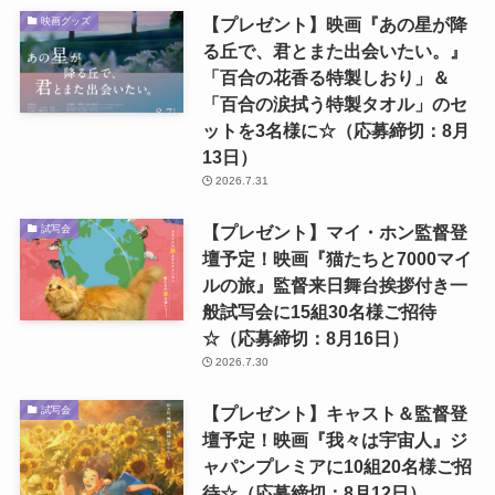
【プレゼント】映画『あの星が降
映画グッズ
る丘で、君とまた出会いたい。』
「百合の花香る特製しおり」＆
「百合の涙拭う特製タオル」のセ
ットを3名様に☆（応募締切：8月
13日）
2026.7.31
【プレゼント】マイ・ホン監督登
試写会
壇予定！映画『猫たちと7000マイ
ルの旅』監督来日舞台挨拶付き一
般試写会に15組30名様ご招待
☆（応募締切：8月16日）
2026.7.30
【プレゼント】キャスト＆監督登
試写会
壇予定！映画『我々は宇宙人』ジ
ャパンプレミアに10組20名様ご招
待☆（応募締切：8月12日）