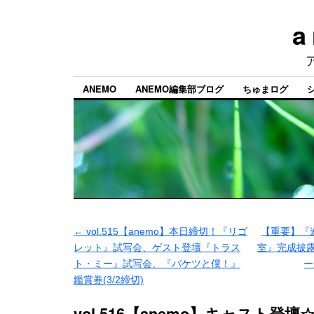
a
ANEMO
ANEMO編集部ブログ
ちゅまログ
←
vol.515【anemo】本日締切！『リゴ
【重要】『連
レット』試写会、ゲスト登壇『トラス
室』完成披
ト・ミー』試写会、『バケツと僕！』
ー
鑑賞券(3/2締切)
vol.516【anemo】キャスト登