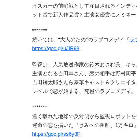
オスカーの前哨戦として注目されるインディ
ット賞で新人作品賞と主演女優賞にノミネー
*******
続いては、“大人のため”のラブコメディ『
ラ
https://goo.gl/uJiR98
監督は、人気放送作家の鈴木おさむ氏。キャ
主演となる吉田羊さん、恋の相手は野村周平
吉田鋼太郎さんら豪華キャスト＆クリエイタ
レベルで恋が始まる、究極のラブコメディ。
*******
遠く離れた地球の反対側から監視ロボットを
運命の恋を描いた『きみへの距離、1万キロ
https://goo.gl/ss6y8F