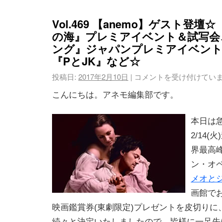
Vol.469 【anemo】ゲスト登
の海』プレミアイベント＆試写会、
ング』ジャパンプレミアイベント2
『PとJK』など☆
投稿日:
2017年2月10日
|
コメントを受け付けてい
こんにちは。アネモ編集部です。
本日は
2/14
界最高
ン・オ
メオと
画館で
映画鑑賞券(東劇限定)プレゼントを皮切りに
続々と決定いたしましたので、皆様に一足先