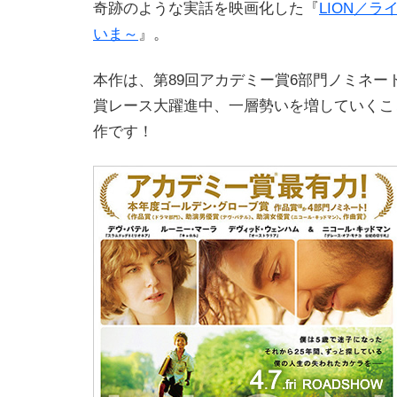
奇跡のような実話を映画化した『
LION／ラ
いま～
』。
本作は、第89回アカデミー賞6部門ノミネー
賞レース大躍進中、一層勢いを増していくこ
作です！