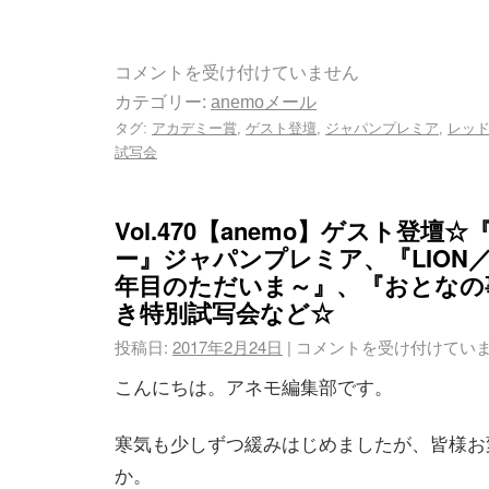
コメントを受け付けていません
カテゴリー:
anemoメール
タグ:
アカデミー賞
,
ゲスト登壇
,
ジャパンプレミア
,
レッ
試写会
Vol.470【anemo】ゲスト登壇
ー』ジャパンプレミア、『LION／
年目のただいま～』、『おとなの
き特別試写会など☆
投稿日:
2017年2月24日
|
コメントを受け付けてい
こんにちは。アネモ編集部です。
寒気も少しずつ緩みはじめましたが、皆様お
か。