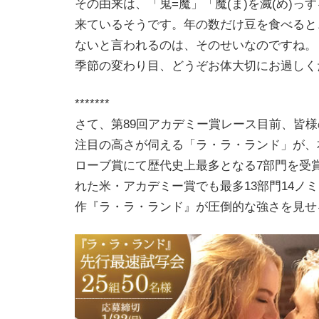
その由来は、「鬼=魔」「魔(ま)を滅(め)っ
来ているそうです。年の数だけ豆を食べると
ないと言われるのは、そのせいなのですね。
季節の変わり目、どうぞお体大切にお過しく
*******
さて、第89回アカデミー賞レース目前、皆
注目の高さが伺える「ラ・ラ・ランド」が、
ローブ賞にて歴代史上最多となる7部門を受
れた米・アカデミー賞でも最多13部門14ノ
作『ラ・ラ・ランド』が圧倒的な強さを見せ