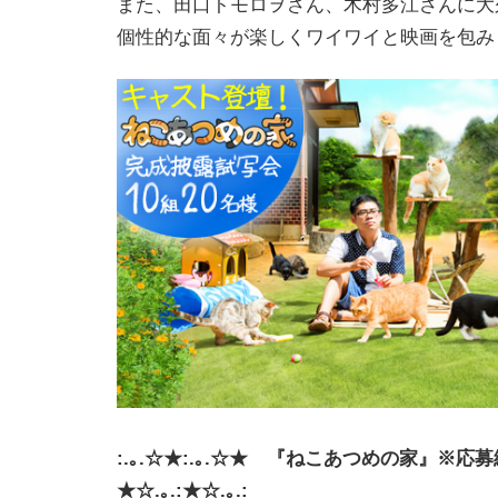
また、田口トモロヲさん、木村多江さんに大
個性的な面々が楽しくワイワイと映画を包み
:.｡.☆★:.｡.☆★ 『ねこあつめの家』※応募締
★☆.｡.:★☆.｡.: