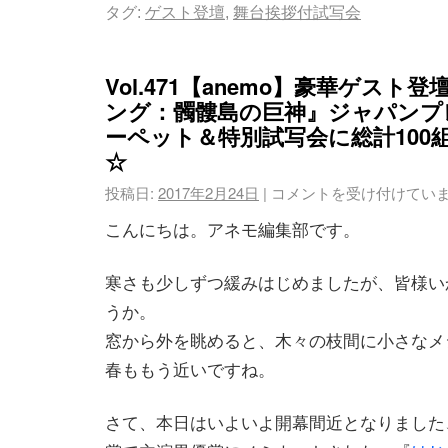
タグ:
ゲスト登壇
,
舞台挨拶付試写会
Vol.471【anemo】豪華ゲスト
ング：髑髏島の巨神』ジャパンプ
ーペット＆特別試写会に総計100組
☆
投稿日:
2017年2月24日
|
コメントを受け付けてい
こんにちは。アネモ編集部です。
寒さも少しずつ緩みはじめましたが、皆様い
うか。
窓から外を眺めると、木々の枝間に小さなメ
春ももう近いですね。
さて、本日はいよいよ開幕間近となりました