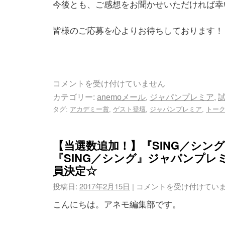
今後とも、ご感想をお聞かせいただければ幸
皆様のご応募を心よりお待ちしております！
コメントを受け付けていません
カテゴリー:
anemoメール
,
ジャパンプレミア
,
タグ:
アカデミー賞
,
ゲスト登壇
,
ジャパンプレミア
,
トー
【当選数追加！】『SING／シン
『SING／シング』ジャパンプレ
員決定☆
投稿日:
2017年2月15日
|
コメントを受け付けてい
こんにちは。アネモ編集部です。