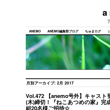
a
ANEMO
ANEMO編集部ブログ
ちゅまログ
月別アーカイブ:
2月 2017
Vol.472 【anemo号外】キャス
(木)締切！『ねこあつめの家』完成
組20名様ご招待☆