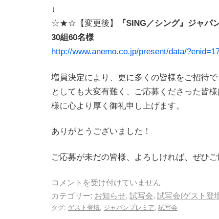
↓
☆★☆【変更後】
『SING／シング』ジャパ
30組60名様
http://www.anemo.co.jp/present/data/?enid=1
増員決定により、更に多くの皆様をご招待で
としても大変有難く、ご応募くださった皆様
様に心より厚く御礼申し上げます。
ありがとうございました！
ご応募が未だの皆様、よろしければ、ぜひご
コメントを受け付けていません
カテゴリー:
お知らせ
,
試写会
,
試写会(ゲスト登
タグ:
ゲスト登壇
,
ジャパンプレミア
,
試写会