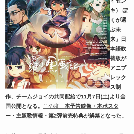
イセン
キ） ぼ
くが選
ぶ未
来』日
本語吹
替版が
アニプ
レック
ス制
作、チームジョイの共同配給で11月7日(土)より全
国公開となる。
この度、
本予告映像・本ポスタ
ー・主題歌情報・第2弾前売特典が解禁となった。