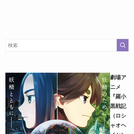
劇場ア
ニメ
『羅小
黒戦記
（ロシ
ャオヘ