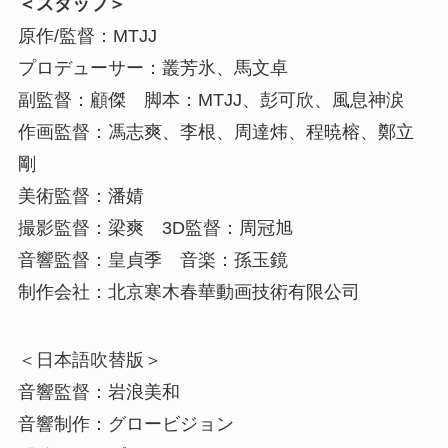
＜スタッフ＞
原作/監督：MTJJ
プロデューサー：叢芳氷、馬文卓
副監督：顧傑 脚本：MTJJ、彭可欣、風息神涙
作画監督：馮志爽、李根、周達炜、程暁榕、鄭立
剛
美術監督：潘婧
撮影監督：梁爽 3D監督：周冠旭
音響監督：皇貞季 音楽：孫玉鏡
制作会社：北京寒木春華動画技術有限公司
＜日本語吹替版＞
音響監督：岩浪美和
音響制作：グロービジョン