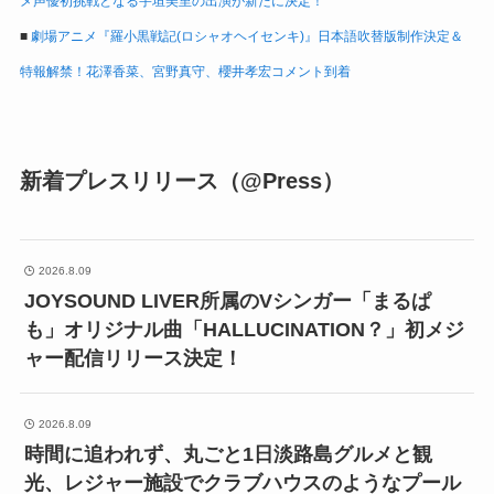
メ声優初挑戦となる宇垣美里の出演が新たに決定！
■
劇場アニメ『羅小黒戦記(ロシャオヘイセンキ)』日本語吹替版制作決定＆
特報解禁！花澤香菜、宮野真守、櫻井孝宏コメント到着
新着プレスリリース（@Press）
2026.8.09
JOYSOUND LIVER所属のVシンガー「まるぱ
も」オリジナル曲「HALLUCINATION？」初メジ
ャー配信リリース決定！
2026.8.09
時間に追われず、丸ごと1日淡路島グルメと観
光、レジャー施設でクラブハウスのようなプール