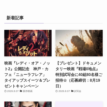
新着記事
映画『レディ・オア・ノッ
【プレゼント】ドキュメン
ト2』公開記念 神戸・カ
タリー映画『戦場0地点』
フェ「ニューラフレア」
特別試写会に40組80名様ご
タイアップスイーツ＆プレ
招待☆（応募締切：8月19
ゼントキャンペーン
日）
2026.8.07
新作映画
2026.8.07
試写会