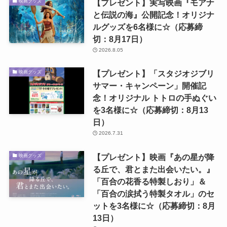
【プレゼント】実写映画『モアナ
映画グッズ
と伝説の海』公開記念！オリジナ
ルグッズを6名様に☆（応募締
切：8月17日）
2026.8.05
【プレゼント】「スタジオジブリ
映画グッズ
サマー・キャンペーン」開催記
念！オリジナル トトロの手ぬぐい
を3名様に☆（応募締切：8月13
日）
2026.7.31
【プレゼント】映画『あの星が降
映画グッズ
る丘で、君とまた出会いたい。』
「百合の花香る特製しおり」＆
「百合の涙拭う特製タオル」のセ
ットを3名様に☆（応募締切：8月
13日）