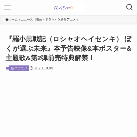
ホーム
ニュース（映画・ドラマ）
新作アニメ
『羅小黒戦記（ロシャオヘイセンキ） ぼ
くが選ぶ未来』本予告映像&本ポスター&
主題歌&第2弾前売特典解禁！
2020.10.09
新作アニメ