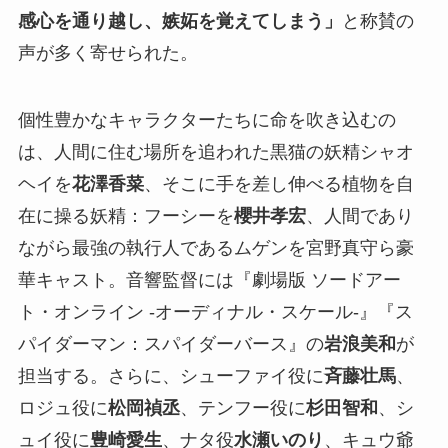
感心を通り越し、嫉妬を覚えてしまう」
と称賛の
声が多く寄せられた。
個性豊かなキャラクターたちに命を吹き込むの
は、人間に住む場所を追われた黒猫の妖精シャオ
ヘイを
花澤香菜
、そこに手を差し伸べる植物を自
在に操る妖精：フーシーを
櫻井孝宏
、人間であり
ながら最強の執行人であるムゲンを宮野真守ら豪
華キャスト。音響監督には『劇場版 ソードアー
ト・オンライン -オーディナル・スケール-』『ス
パイダーマン：スパイダーバース』の
岩浪美和
が
担当する。さらに、シューファイ役に
斉藤壮馬
、
ロジュ役に
松岡禎丞
、テンフー役に
杉田智和
、シ
ュイ役に
豊崎愛生
、ナタ役
水瀬いのり
、キュウ爺