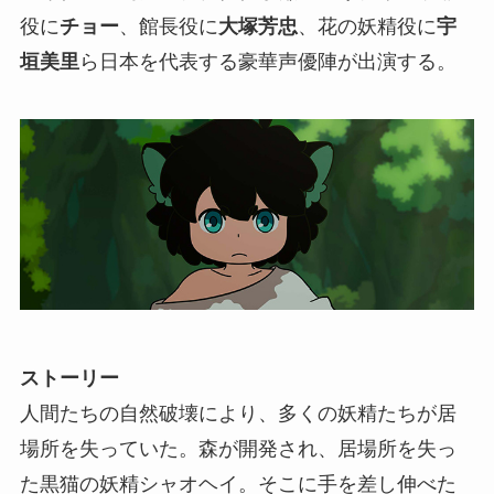
役に
チョー
、館長役に
大塚芳忠
、花の妖精役に
宇
垣美里
ら日本を代表する豪華声優陣が出演する。
ストーリー
人間たちの自然破壊により、多くの妖精たちが居
場所を失っていた。森が開発され、居場所を失っ
た黒猫の妖精シャオヘイ。そこに手を差し伸べた