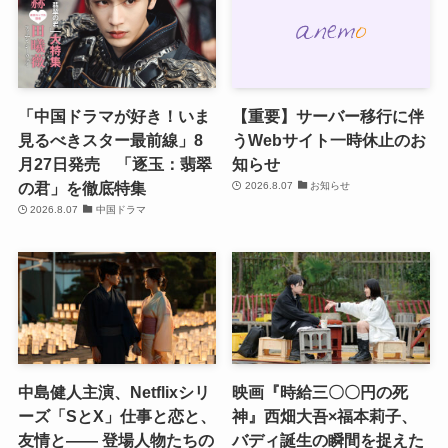
「中国ドラマが好き！いま
【重要】サーバー移行に伴
見るべきスター最前線」8
うWebサイト一時休止のお
月27日発売 「逐玉：翡翠
知らせ
の君」を徹底特集
2026.8.07
お知らせ
2026.8.07
中国ドラマ
中島健人主演、Netflixシリ
映画『時給三〇〇円の死
ーズ「SとX」仕事と恋と、
神』西畑大吾×福本莉子、
友情と―― 登場人物たちの
バディ誕生の瞬間を捉えた