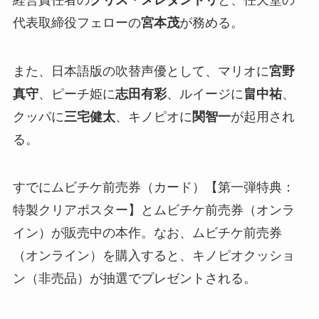
代表取締役フェローの
宮本茂
が務める。
また、日本語版の吹替声優として、マリオに
宮野
真守
、ピーチ姫に
志田有彩
、ルイージに
畠中祐
、
クッパに
三宅健太
、キノピオに
関智一
が起用され
る。
すでにムビチケ前売券（カード）【第一弾特典：
特製クリアポスター】とムビチケ前売券（オンラ
イン）が販売中の本作。なお、ムビチケ前売券
（オンライン）を購入すると、キノピオクッショ
ン（非売品）が抽選でプレゼントされる。