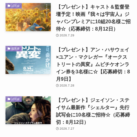
【プレゼント】キャスト＆監督登
試写会
壇予定！映画『我々は宇宙人』ジ
ャパンプレミアに10組20名様ご招
待☆（応募締切：8月12日）
2026.7.29
【プレゼント】アン・ハサウェイ
鑑賞券
×ユアン・マクレガー『オークス
トリートの異変』ムビチケオンラ
イン券を3名様に☆【応募締切：8
月9日】
2026.7.28
【プレゼント】ジェイソン・ステ
試写会
イサム最新作『シェルター』先行
試写会に10名様ご招待☆（応募締
切：8月12日）
2026.7.27