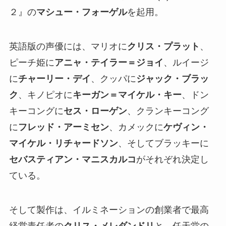
２』の
マシュー・フォーゲル
を起用。
英語版の声優には、マリオに
クリス・プラット
、
ピーチ姫に
アニャ・テイラー＝ジョイ
、ルイージ
に
チャーリー・デイ
、クッパに
ジャック・ブラッ
ク
、キノピオに
キーガン＝マイケル・キー
、ドン
キーコングに
セス・ローゲン
、クランキーコング
に
フレッド・アーミセン
、カメックに
ケヴィン・
マイケル・リチャードソン
、そしてブラッキーに
セバスティアン・マニスカルコ
がそれぞれ決定し
ている。
そして製作は、イルミネーションの創業者で最高
経営責任者の
クリス・メレダンドリ
と、任天堂の