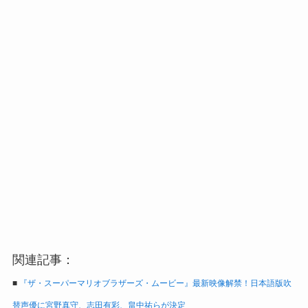
関連記事：
■
『ザ・スーパーマリオブラザーズ・ムービー』最新映像解禁！日本語版吹
替声優に宮野真守、志田有彩、畠中祐らが決定