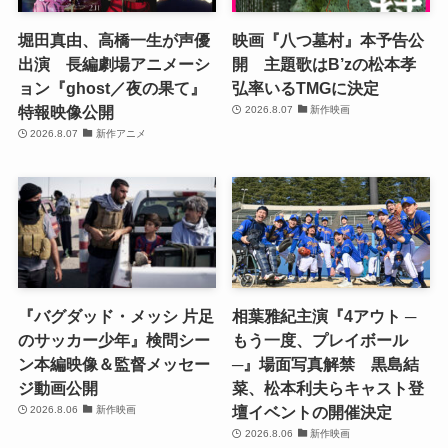
堀田真由、高橋一生が声優
映画『八つ墓村』本予告公
出演 長編劇場アニメーシ
開 主題歌はB’zの松本孝
ョン『ghost／夜の果て』
弘率いるTMGに決定
特報映像公開
2026.8.07
新作映画
2026.8.07
新作アニメ
『バグダッド・メッシ 片足
相葉雅紀主演『4アウト ─
のサッカー少年』検問シー
もう一度、プレイボール
ン本編映像＆監督メッセー
─』場面写真解禁 黒島結
ジ動画公開
菜、松本利夫らキャスト登
壇イベントの開催決定
2026.8.06
新作映画
2026.8.06
新作映画