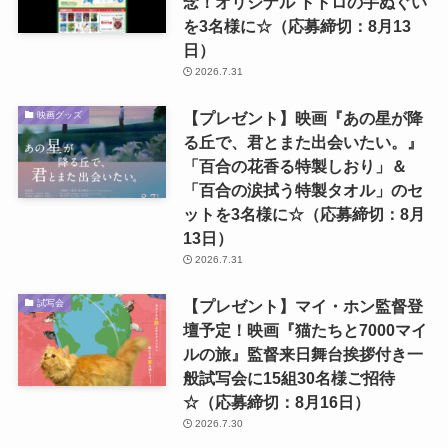
念！オリジナル トトロの手ぬぐい
を3名様に☆（応募締切：8月13
日）
2026.7.31
【プレゼント】映画『あの星が降
映画グッズ
る丘で、君とまた出会いたい。』
「百合の花香る特製しおり」＆
「百合の涙拭う特製タオル」のセ
ットを3名様に☆（応募締切：8月
13日）
2026.7.31
【プレゼント】マイ・ホン監督登
試写会
壇予定！映画『猫たちと7000マイ
ルの旅』監督来日舞台挨拶付き一
般試写会に15組30名様ご招待
☆（応募締切：8月16日）
2026.7.30