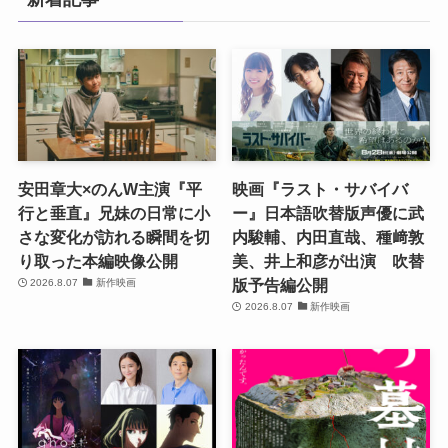
安田章大×のんW主演『平
映画『ラスト・サバイバ
行と垂直』兄妹の日常に小
ー』日本語吹替版声優に武
さな変化が訪れる瞬間を切
内駿輔、内田直哉、種﨑敦
り取った本編映像公開
美、井上和彦が出演 吹替
版予告編公開
2026.8.07
新作映画
2026.8.07
新作映画