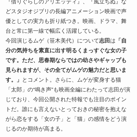
『借りぐらしのアリエッティ』、『風立ちぬ』な
どスタジオジブリの長編アニメーション映画で声
優としての実力も折り紙つき。映画、ドラマ、舞
台と常に第一線で幅広く活躍している。
今回演じるムゲ（笹木美代）について
志田
は
「自
分の気持ちを素直に出す明るくまっすぐな女の子
です。ただ、思春期ならではの幼さやギャップも
見られますが、その全てがムゲの魅力だと思いま
す。」
とコメント。さらに、ムゲが変身する猫
「太郎」の“鳴き声”も映画全編にわたって志田が演
じており、今回公開された特報でも注目のポイン
トだ。誰にも言えないとっておきの秘密を抱えな
がら恋をする「女の子」と「猫」の感情をどう演
じるのか期待が高まる。