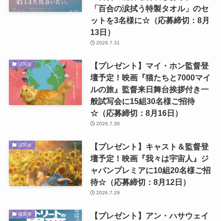
「百合の涙拭う特製タオル」のセ
ットを3名様に☆（応募締切：8月
13日）
2026.7.31
【プレゼント】マイ・ホン監督登
試写会
壇予定！映画『猫たちと7000マイ
ルの旅』監督来日舞台挨拶付き一
般試写会に15組30名様ご招待
☆（応募締切：8月16日）
2026.7.30
【プレゼント】キャスト＆監督登
試写会
壇予定！映画『我々は宇宙人』ジ
ャパンプレミアに10組20名様ご招
待☆（応募締切：8月12日）
2026.7.29
【プレゼント】アン・ハサウェイ
鑑賞券