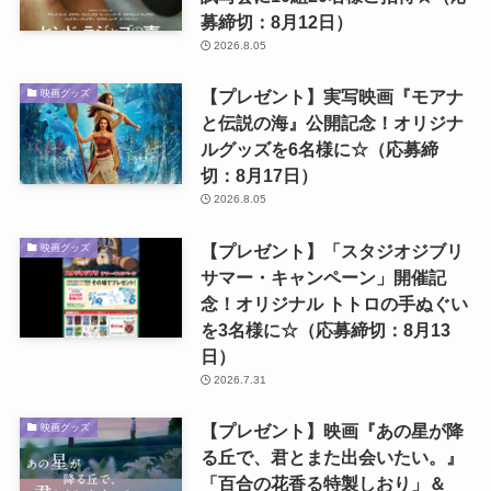
募締切：8月12日）
2026.8.05
【プレゼント】実写映画『モアナ
映画グッズ
と伝説の海』公開記念！オリジナ
ルグッズを6名様に☆（応募締
切：8月17日）
2026.8.05
【プレゼント】「スタジオジブリ
映画グッズ
サマー・キャンペーン」開催記
念！オリジナル トトロの手ぬぐい
を3名様に☆（応募締切：8月13
日）
2026.7.31
【プレゼント】映画『あの星が降
映画グッズ
る丘で、君とまた出会いたい。』
「百合の花香る特製しおり」＆