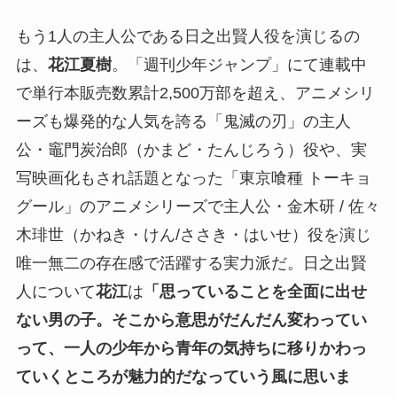
もう1人の主人公である日之出賢人役を演じるの
は、
花江夏樹
。「週刊少年ジャンプ」にて連載中
で単行本販売数累計2,500万部を超え、アニメシリ
ーズも爆発的な人気を誇る「鬼滅の刃」の主人
公・竈門炭治郎（かまど・たんじろう）役や、実
写映画化もされ話題となった「東京喰種 トーキョ
グール」のアニメシリーズで主人公・金木研 / 佐々
木琲世（かねき・けん/ささき・はいせ）役を演じ
唯一無二の存在感で活躍する実力派だ。日之出賢
人について
花江
は
「思っていることを全面に出せ
ない男の子。そこから意思がだんだん変わってい
って、一人の少年から青年の気持ちに移りかわっ
ていくところが魅力的だなっていう風に思いま