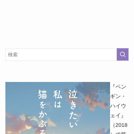
『ペン
ギン・
ハイウ
ェイ』
（2018