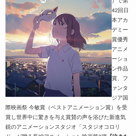
）で第
42回日
本アカ
デミー
賞優秀
アニメ
ーショ
ン作品
賞、フ
ァンタ
ジア国
際映画祭 今敏賞（ベストアニメーション賞）を受
賞し世界中に驚きを与え賞賛の声を浴びた新進気
鋭のアニメーションスタジオ「スタジオコロリ