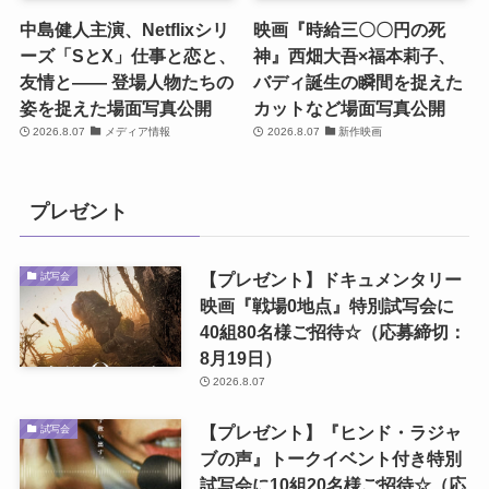
中島健人主演、Netflixシリ
映画『時給三〇〇円の死
ーズ「SとX」仕事と恋と、
神』西畑大吾×福本莉子、
友情と―― 登場人物たちの
バディ誕生の瞬間を捉えた
姿を捉えた場面写真公開
カットなど場面写真公開
2026.8.07
メディア情報
2026.8.07
新作映画
プレゼント
【プレゼント】ドキュメンタリー
試写会
映画『戦場0地点』特別試写会に
40組80名様ご招待☆（応募締切：
8月19日）
2026.8.07
【プレゼント】『ヒンド・ラジャ
試写会
ブの声』トークイベント付き特別
試写会に10組20名様ご招待☆（応