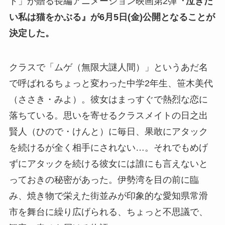
ド」が贈る長編アニメーション映画第2弾
『泣きた
い私は猫をかぶる』が6月5日(金)公開となることが
決定した。
クラスで「ムゲ（無限大謎人間）」というあだ名
で呼ばれるちょっと変わった中学2年生、笹木美代
（ささき・みよ）。彼女はまっすぐで熱烈な恋に
落ちている。思いを寄せるクラスメイトの日之出
賢人（ひので・けんと）に毎日、果敢にアタック
を続けるが全く相手にされない…。それでもめげ
ずにアタックを続ける彼女には誰にも言えないと
っておきの秘密があった。伊勢湾を目の前に臨
み、焼き物で栄えた街並みが印象的な愛知県常滑
市を舞台に繰り広げられる、ちょっと不思議で、