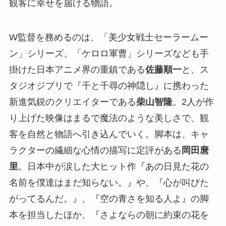
観客に幸せを届ける物語。
W監督を務めるのは、「美少女戦士セーラームー
ン」シリーズ、「ケロロ軍曹」シリーズなども手
掛けた日本アニメ界の重鎮である
佐藤順一
と、ス
タジオジブリで『千と千尋の神隠し』に携わった
新進気鋭のクリエイターである
柴山智隆
。2人が作
り上げた映像はまるで魔法のような美しさで、観
客を自然と物語へ引き込んでいく。脚本は、キャ
ラクターの繊細な心情の描写に定評がある
岡田麿
里
。日本中が涙した大ヒット作『あの日見た花の
名前を僕達はまだ知らない。』や、『心が叫びた
がってるんだ。』、『空の青さを知る人よ』の脚
本を担当したほか、『さよならの朝に約束の花を