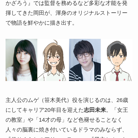
かざろう』では監督を務めるなど多彩な才能を発
揮してきた岡田が、渾身のオリジナルストーリー
で物語を鮮やかに描き出す。
主人公のムゲ（笹木美代）役を演じるのは、26歳
にしてキャリア20年目を迎えた
志田未来
。「女王
の教室」や「14才の母」など色褪せることなく
人々の脳裏に焼き付いているドラマのみならず、