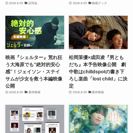
2026.8.05
試写会
2026.8.05
映画グッズ
映画『シェルター』荒れ狂
松岡茉優×成田凌『男とも
う大海原でも“絶対的安心
だち』本予告映像公開 劇
感”！ジェイソン・ステイ
中歌はchilldspotの書き下
サムが少女を救う本編映像
ろし楽曲「lost child」に決
公開
定
2026.8.05
新作映画
2026.8.05
新作映画