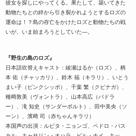
彼女を探しにやってくる。果たして、築いてきた
動物たちとの絆から引き裂かれようとするロズの
運命は！？島の存亡をかけたロズと動物たちの戦
いが、いま始まろうとしていた―。
『野生の島のロズ』
日本語吹替えキャスト：綾瀬はるか（ロズ）、柄
本 佑（チャッカリ）、鈴木 福（キラリ）、いとう
まい子（ピンクシッポ）、千葉 繁（クビナガ）、
種﨑敦美（ヴォントラ）、山本高広（パドラ
ー）、滝 知史（サンダーボルト）、田中美央（ソ
ーン）、濱﨑 司（赤ちゃんキラリ）
本国声の出演：ルピタ・ニョンゴ、ペドロ・パス
カル、キャサリン・オハラ、ビル・ナイ、キッ