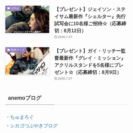
【プレゼント】ジェイソン・ステ
試写会
イサム最新作『シェルター』先行
試写会に10名様ご招待☆（応募締
切：8月12日）
2026.7.27
【プレゼント】ガイ・リッチー監
映画グッズ
督最新作『グレイ・ミッション』
アクリルスタンドを5名様にプレ
ゼント☆（応募締切：8月9日）
2026.7.27
anemoブログ
・
ちゅまろぐ
・
シカゴつぶやきブログ