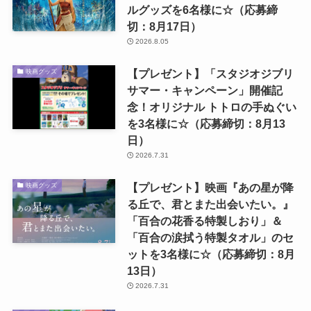
ルグッズを6名様に☆（応募締
切：8月17日）
2026.8.05
【プレゼント】「スタジオジブリ
映画グッズ
サマー・キャンペーン」開催記
念！オリジナル トトロの手ぬぐい
を3名様に☆（応募締切：8月13
日）
2026.7.31
【プレゼント】映画『あの星が降
映画グッズ
る丘で、君とまた出会いたい。』
「百合の花香る特製しおり」＆
「百合の涙拭う特製タオル」のセ
ットを3名様に☆（応募締切：8月
13日）
2026.7.31