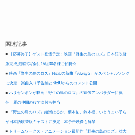
関連記事
■
【応募終了】ゲスト登壇予定！映画『野生の島のロズ』日本語吹替
版完成披露試写会に15組30名様ご招待☆
■
映画『野生の島のロズ』NiziUの新曲「AlwayS」がスペシャルソング
に決定 楽曲入り予告編とNiziUからのコメント公開
■
ハリセンボンが映画『野生の島のロズ』の宣伝アンバサダーに就
任 雁の仲間の役で吹替も担当
■
『野生の島のロズ』綾瀬はるか、柄本佑、鈴木福、いとうまい子ら
が日本語吹替版キャストに決定 本予告映像も解禁
■
ドリームワークス・アニメーション最新作『野生の島のロズ』壮大