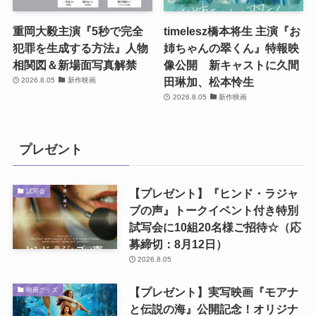
重岡大毅主演『5秒で完全
timelesz橋本将生 主演『お
犯罪を生成する方法』人物
姉ちゃんの翠くん』特報映
相関図＆新場面写真解禁
像公開 新キャストに久間
田琳加、松本怜生
2026.8.05
新作映画
2026.8.05
新作映画
プレゼント
【プレゼント】『ヒンド・ラジャ
試写会
ブの声』トークイベント付き特別
試写会に10組20名様ご招待☆（応
募締切：8月12日）
2026.8.05
【プレゼント】実写映画『モアナ
映画グッズ
と伝説の海』公開記念！オリジナ