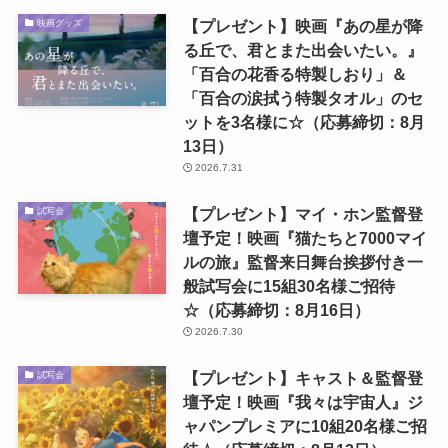
【プレゼント】映画『あの星が降
映画グッズ
る丘で、君とまた出会いたい。』
「百合の花香る特製しおり」＆
「百合の涙拭う特製タオル」のセ
ットを3名様に☆（応募締切：8月
13日）
2026.7.31
【プレゼント】マイ・ホン監督登
試写会
壇予定！映画『猫たちと7000マイ
ルの旅』監督来日舞台挨拶付き一
般試写会に15組30名様ご招待
☆（応募締切：8月16日）
2026.7.30
【プレゼント】キャスト＆監督登
試写会
壇予定！映画『我々は宇宙人』ジ
ャパンプレミアに10組20名様ご招