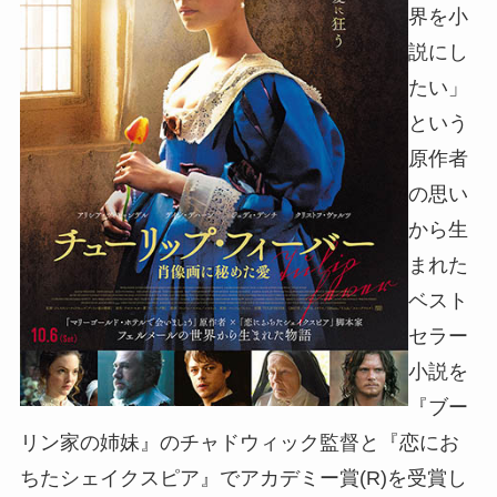
界を小
説にし
たい」
という
原作者
の思い
から生
まれた
ベスト
セラー
小説を
『ブー
リン家の姉妹』のチャドウィック監督と『恋にお
ちたシェイクスピア』でアカデミー賞(R)を受賞し