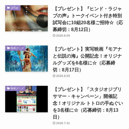
【プレゼント】『ヒンド・ラジャ
試写会
ブの声』トークイベント付き特別
試写会に10組20名様ご招待☆（応
募締切：8月12日）
2026.8.05
【プレゼント】実写映画『モアナ
映画グッズ
と伝説の海』公開記念！オリジナ
ルグッズを6名様に☆（応募締
切：8月17日）
2026.8.05
【プレゼント】「スタジオジブリ
映画グッズ
サマー・キャンペーン」開催記
念！オリジナル トトロの手ぬぐい
を3名様に☆（応募締切：8月13
日）
2026.7.31