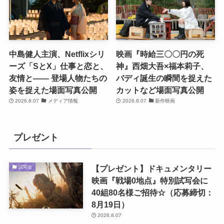
中島健人主演、Netflixシリ
映画『時給三〇〇円の死
ーズ「SとX」仕事と恋と、
神』西畑大吾×福本莉子、
友情と―― 登場人物たちの
バディ誕生の瞬間を捉えた
姿を捉えた場面写真公開
カットなど場面写真公開
2026.8.07
メディア情報
2026.8.07
新作映画
プレゼント
【プレゼント】ドキュメンタリー
試写会
映画『戦場0地点』特別試写会に
40組80名様ご招待☆（応募締切：
8月19日）
2026.8.07