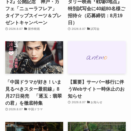
ト2』公開記念 神戸・カ
タリー映画『戦場0地点』
フェ「ニューラフレア」
特別試写会に40組80名様ご
タイアップスイーツ＆プレ
招待☆（応募締切：8月19
ゼントキャンペーン
日）
2026.8.07
新作映画
2026.8.07
試写会
「中国ドラマが好き！いま
【重要】サーバー移行に伴
見るべきスター最前線」8
うWebサイト一時休止のお
月27日発売 「逐玉：翡翠
知らせ
の君」を徹底特集
2026.8.07
お知らせ
2026.8.07
中国ドラマ