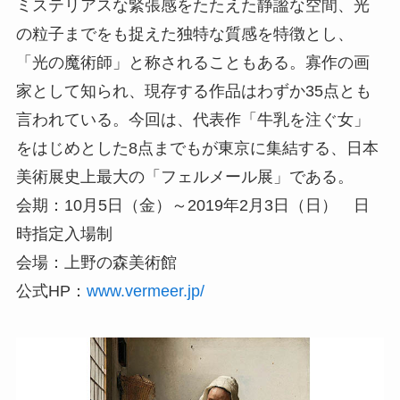
ミステリアスな緊張感をたたえた静謐な空間、光
の粒子までをも捉えた独特な質感を特徴とし、
「光の魔術師」と称されることもある。寡作の画
家として知られ、現存する作品はわずか35点とも
言われている。今回は、代表作「牛乳を注ぐ女」
をはじめとした8点までもが東京に集結する、日本
美術展史上最大の「フェルメール展」である。
会期：10月5日（金）～2019年2月3日（日） 日
時指定入場制
会場：上野の森美術館
公式HP：
www.vermeer.jp/