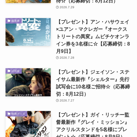
待☆（応募締切：8月12日）
2026.7.29
【プレゼント】アン・ハサウェイ
鑑賞券
×ユアン・マクレガー『オークス
トリートの異変』ムビチケオンラ
イン券を3名様に☆【応募締切：8
月9日】
2026.7.28
【プレゼント】ジェイソン・ステ
試写会
イサム最新作『シェルター』先行
試写会に10名様ご招待☆（応募締
切：8月12日）
2026.7.27
【プレゼント】ガイ・リッチー監
映画グッズ
督最新作『グレイ・ミッション』
アクリルスタンドを5名様にプレ
ゼント☆（応募締切：8月9日）