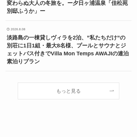
変わらぬ大人の冬旅を。ー夕日ヶ浦温泉「佳松苑
別邸ふうか」ー
2026.8.08
淡路島の一棟貸しヴィラを2泊、”私たちだけ”の
別荘に1日1組・最大8名様、プールとサウナとジ
ェットバス付きでVilla Mon Temps AWAJIの連泊
素泊りプラン
もっと見る