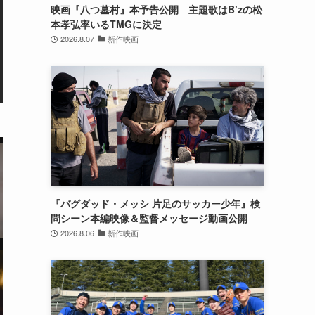
映画『八つ墓村』本予告公開 主題歌はB’zの松
本孝弘率いるTMGに決定
2026.8.07
新作映画
『バグダッド・メッシ 片足のサッカー少年』検
問シーン本編映像＆監督メッセージ動画公開
2026.8.06
新作映画