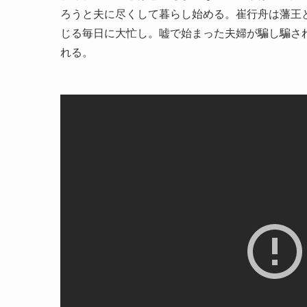
ろうと夫に尽くして暮らし始める。崔行舟は藩王
じる毎日に大忙し。嘘で始まった夫婦が騙し騙さ
れる。