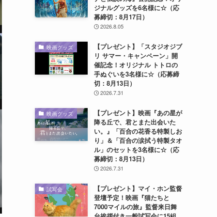
ジナルグッズを6名様に☆（応
募締切：8月17日）
2026.8.05
【プレゼント】「スタジオジブ
映画グッズ
リ サマー・キャンペーン」開
催記念！オリジナル トトロの
手ぬぐいを3名様に☆（応募締
切：8月13日）
2026.7.31
【プレゼント】映画『あの星が
映画グッズ
降る丘で、君とまた出会いた
い。』「百合の花香る特製しお
り」＆「百合の涙拭う特製タオ
ル」のセットを3名様に☆（応
募締切：8月13日）
2026.7.31
【プレゼント】マイ・ホン監督
試写会
登壇予定！映画『猫たちと
7000マイルの旅』監督来日舞
台挨拶付き一般試写会に15組