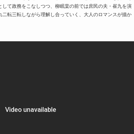
として政務をこなしつつ、柳眠棠の前では庶民の夫・崔九を演
れ二転三転しながら理解し合っていく、大人のロマンスが描か