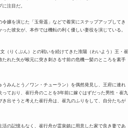
プに注目だ。
の令嬢を演じた「玉骨遥」などで着実にステップアップしてき
かった彼女が、本作では機転の利く優しい妻役を演じている。
陸文（りくぶん）との戦いを続けてきた淮陽（わいよう）王・
放たれた矢が喉元に突き刺さる寸前の危機一髪のところを素手
ゅうみんとう／ワン・チューラン）を偶然発見し、王府に連れ
失っており、崔行舟のことを3年前に嫁ぐはずだった男性・崔
びき出そうと考えた崔行舟は、崔九のふりをして、自分たちが
生活の記憶もなく、崔行舟が霊泉鎮に用意した家で良き妻であ