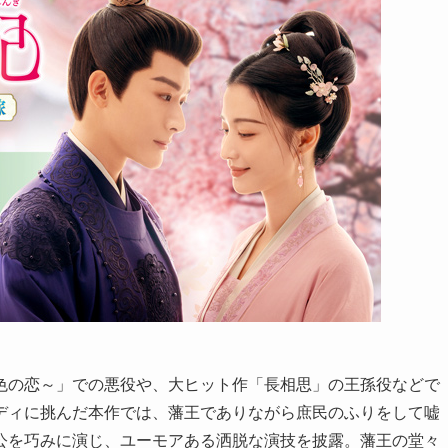
色の恋～」での悪役や、大ヒット作「長相思」の王孫役などで
ディに挑んだ本作では、藩王でありながら庶民のふりをして嘘
公を巧みに演じ、ユーモアある洒脱な演技を披露。藩王の堂々