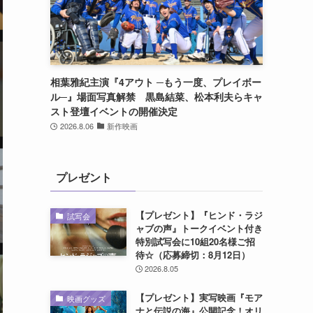
相葉雅紀主演『4アウト ─もう一度、プレイボー
ル─』場面写真解禁 黒島結菜、松本利夫らキャ
スト登壇イベントの開催決定
2026.8.06
新作映画
プレゼント
【プレゼント】『ヒンド・ラジ
試写会
ャブの声』トークイベント付き
特別試写会に10組20名様ご招
待☆（応募締切：8月12日）
2026.8.05
【プレゼント】実写映画『モア
映画グッズ
ナと伝説の海』公開記念！オリ