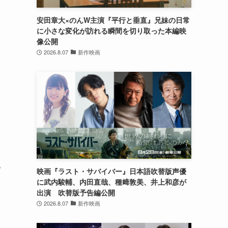
安田章大×のんW主演『平行と垂直』兄妹の日常
に小さな変化が訪れる瞬間を切り取った本編映
像公開
2026.8.07
新作映画
崔
九
映画『ラスト・サバイバー』日本語吹替版声優
に武内駿輔、内田直哉、種﨑敦美、井上和彦が
出演 吹替版予告編公開
2026.8.07
新作映画