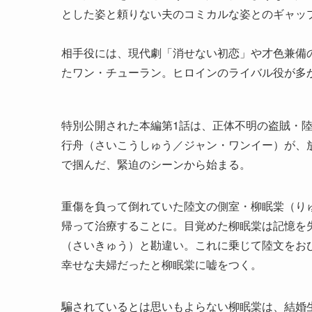
とした姿と頼りない夫のコミカルな姿とのギャッ
相手役には、現代劇「消せない初恋」や才色兼備
たワン・チューラン。ヒロインのライバル役が多
特別公開された本編第1話は、正体不明の盗賊・
行舟（さいこうしゅう／ジャン・ワンイー）が、
で掴んだ、緊迫のシーンから始まる。
重傷を負って倒れていた陸文の側室・柳眠棠（り
帰って治療することに。目覚めた柳眠棠は記憶を
（さいきゅう）と勘違い。これに乗じて陸文をお
幸せな夫婦だったと柳眠棠に嘘をつく。
騙されているとは思いもよらない柳眠棠は、結婚