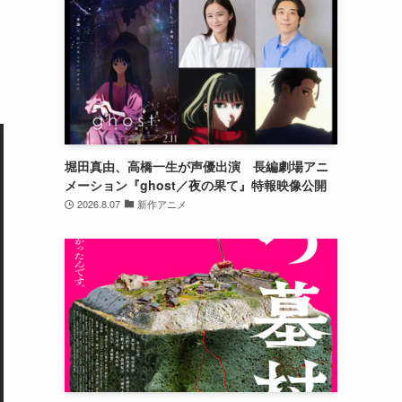
堀田真由、高橋一生が声優出演 長編劇場アニ
メーション『ghost／夜の果て』特報映像公開
2026.8.07
新作アニメ