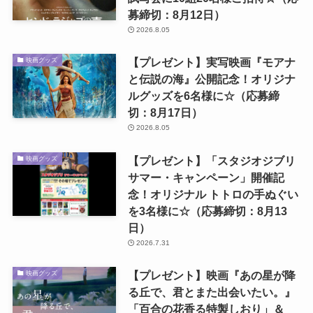
募締切：8月12日）
2026.8.05
【プレゼント】実写映画『モアナ
映画グッズ
と伝説の海』公開記念！オリジナ
ルグッズを6名様に☆（応募締
切：8月17日）
2026.8.05
【プレゼント】「スタジオジブリ
映画グッズ
サマー・キャンペーン」開催記
念！オリジナル トトロの手ぬぐい
を3名様に☆（応募締切：8月13
日）
2026.7.31
【プレゼント】映画『あの星が降
映画グッズ
る丘で、君とまた出会いたい。』
「百合の花香る特製しおり」＆