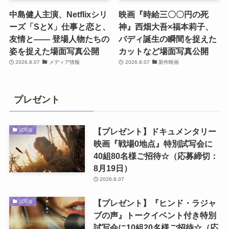
中島健人主演、Netflixシリ
映画『時給三〇〇円の死
ーズ「SとX」仕事と恋と、
神』西畑大吾×福本莉子、
友情と―― 登場人物たちの
バディ誕生の瞬間を捉えた
姿を捉えた場面写真公開
カットなど場面写真公開
2026.8.07
メディア情報
2026.8.07
新作映画
プレゼント
【プレゼント】ドキュメンタリー
試写会
映画『戦場0地点』特別試写会に
40組80名様ご招待☆（応募締切：
8月19日）
2026.8.07
【プレゼント】『ヒンド・ラジャ
試写会
ブの声』トークイベント付き特別
試写会に10組20名様ご招待☆（応