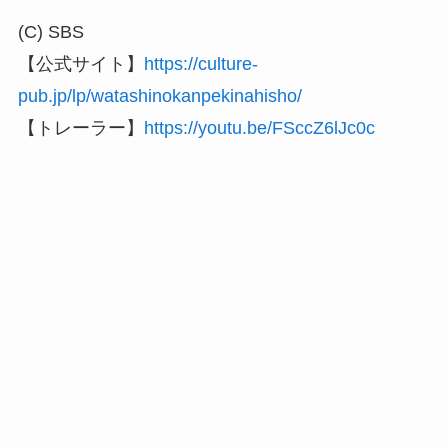
(C) SBS
【公式サイト】
https://culture-
pub.jp/lp/watashinokanpekinahisho/
【トレーラー】
https://youtu.be/FSccZ6lJc0c