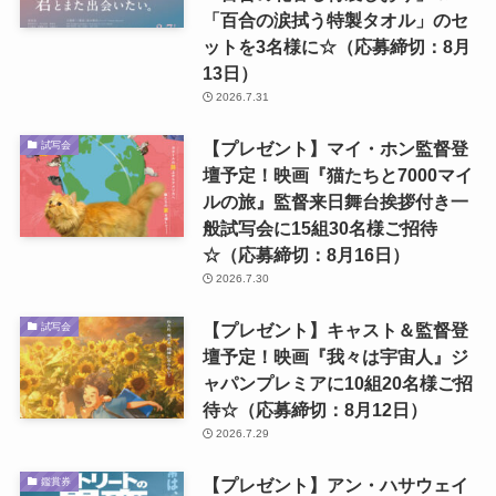
「百合の涙拭う特製タオル」のセ
ットを3名様に☆（応募締切：8月
13日）
2026.7.31
【プレゼント】マイ・ホン監督登
試写会
壇予定！映画『猫たちと7000マイ
ルの旅』監督来日舞台挨拶付き一
般試写会に15組30名様ご招待
☆（応募締切：8月16日）
2026.7.30
【プレゼント】キャスト＆監督登
試写会
壇予定！映画『我々は宇宙人』ジ
ャパンプレミアに10組20名様ご招
待☆（応募締切：8月12日）
2026.7.29
【プレゼント】アン・ハサウェイ
鑑賞券