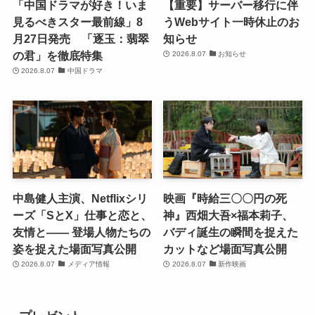
「中国ドラマが好き！いま
【重要】サーバー移行に伴
見るべきスター最前線」8
うWebサイト一時休止のお
月27日発売 「逐玉：翡翠
知らせ
の君」を徹底特集
2026.8.07
お知らせ
2026.8.07
中国ドラマ
中島健人主演、Netflixシリ
映画『時給三〇〇円の死
ーズ「SとX」仕事と恋と、
神』西畑大吾×福本莉子、
友情と―― 登場人物たちの
バディ誕生の瞬間を捉えた
姿を捉えた場面写真公開
カットなど場面写真公開
2026.8.07
メディア情報
2026.8.07
新作映画