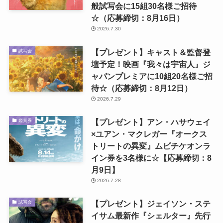
般試写会に15組30名様ご招待
☆（応募締切：8月16日）
2026.7.30
【プレゼント】キャスト＆監督登
試写会
壇予定！映画『我々は宇宙人』ジ
ャパンプレミアに10組20名様ご招
待☆（応募締切：8月12日）
2026.7.29
【プレゼント】アン・ハサウェイ
鑑賞券
×ユアン・マクレガー『オークス
トリートの異変』ムビチケオンラ
イン券を3名様に☆【応募締切：8
月9日】
2026.7.28
【プレゼント】ジェイソン・ステ
試写会
イサム最新作『シェルター』先行