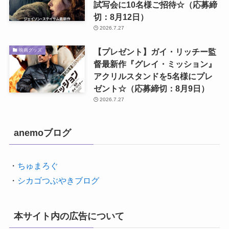
試写会に10名様ご招待☆（応募締
切：8月12日）
2026.7.27
【プレゼント】ガイ・リッチー監
映画グッズ
督最新作『グレイ・ミッション』
アクリルスタンドを5名様にプレ
ゼント☆（応募締切：8月9日）
2026.7.27
anemoブログ
・
ちゅまろぐ
・
シカゴつぶやきブログ
本サイト内の広告について