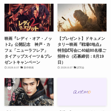
映画『レディ・オア・ノッ
【プレゼント】ドキュメン
ト2』公開記念 神戸・カ
タリー映画『戦場0地点』
フェ「ニューラフレア」
特別試写会に40組80名様ご
タイアップスイーツ＆プレ
招待☆（応募締切：8月19
ゼントキャンペーン
日）
2026.8.07
新作映画
2026.8.07
試写会