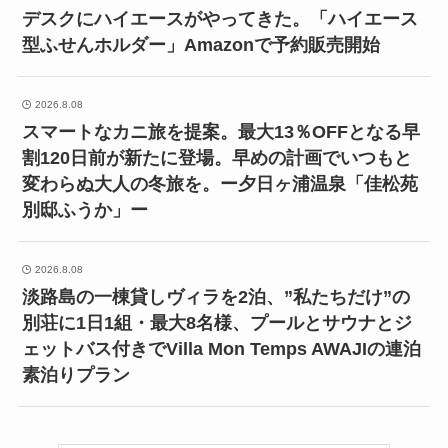
デスクにハイエースがやってきた。「ハイエース
型ふせんホルダー」Amazonで予約販売開始
2026.8.08
スマートなカニ旅を提案。最大13％OFFとなる早
割120日前が新たに登場。早めの計画でいつもと
変わらぬ大人の冬旅を。ー夕日ヶ浦温泉「佳松苑
別邸ふうか」ー
2026.8.08
淡路島の一棟貸しヴィラを2泊、”私たちだけ”の
別荘に1日1組・最大8名様、プールとサウナとジ
ェットバス付きでVilla Mon Temps AWAJIの連泊
素泊りプラン