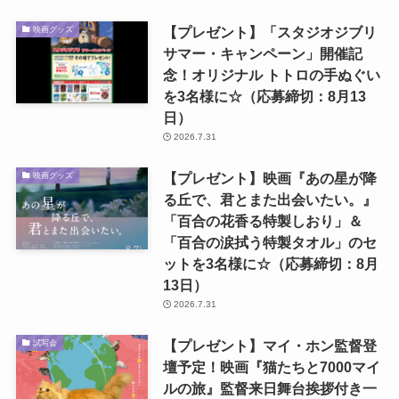
【プレゼント】「スタジオジブリ
映画グッズ
サマー・キャンペーン」開催記
念！オリジナル トトロの手ぬぐい
を3名様に☆（応募締切：8月13
日）
2026.7.31
【プレゼント】映画『あの星が降
映画グッズ
る丘で、君とまた出会いたい。』
「百合の花香る特製しおり」＆
「百合の涙拭う特製タオル」のセ
ットを3名様に☆（応募締切：8月
13日）
2026.7.31
【プレゼント】マイ・ホン監督登
試写会
壇予定！映画『猫たちと7000マイ
ルの旅』監督来日舞台挨拶付き一