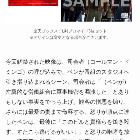
楽天ブックス：L判ブロマイド3枚セット
※デザインは変更となる場合がございます。
今回解禁された映像は、司会者（コールマン・ド
ミンゴ）の呼び込みで、ベンが番組のスタジオへ
引き摺り込まれるシーン。司会者は「（ベンが）
左翼的な労働組合に軍事機密を漏洩した」とあり
もしない事実をでっち上げ、観客の憎悪を煽り、
さらには最愛の妻まで侮辱する。怒りが頂点に達
したベンは、最後に「このビルと貴様らを焼き殺
す。すたこら逃げるがいい！」と怒りの咆哮を放