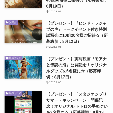
40組80名様ご招待☆（応募締切：
8月19日）
2026.8.07
【プレゼント】『ヒンド・ラジャ
試写会
ブの声』トークイベント付き特別
試写会に10組20名様ご招待☆（応
募締切：8月12日）
2026.8.05
【プレゼント】実写映画『モアナ
映画グッズ
と伝説の海』公開記念！オリジナ
ルグッズを6名様に☆（応募締
切：8月17日）
2026.8.05
【プレゼント】「スタジオジブリ
映画グッズ
サマー・キャンペーン」開催記
念！オリジナル トトロの手ぬぐい
を3名様に☆（応募締切：8月13