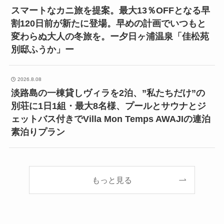
スマートなカニ旅を提案。最大13％OFFとなる早
割120日前が新たに登場。早めの計画でいつもと
変わらぬ大人の冬旅を。ー夕日ヶ浦温泉「佳松苑
別邸ふうか」ー
2026.8.08
淡路島の一棟貸しヴィラを2泊、”私たちだけ”の
別荘に1日1組・最大8名様、プールとサウナとジ
ェットバス付きでVilla Mon Temps AWAJIの連泊
素泊りプラン
もっと見る