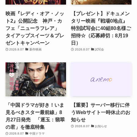
映画『レディ・オア・ノッ
【プレゼント】ドキュメン
ト2』公開記念 神戸・カ
タリー映画『戦場0地点』
フェ「ニューラフレア」
特別試写会に40組80名様ご
タイアップスイーツ＆プレ
招待☆（応募締切：8月19
ゼントキャンペーン
日）
2026.8.07
新作映画
2026.8.07
試写会
「中国ドラマが好き！いま
【重要】サーバー移行に伴
見るべきスター最前線」8
うWebサイト一時休止のお
月27日発売 「逐玉：翡翠
知らせ
の君」を徹底特集
2026.8.07
お知らせ
2026.8.07
中国ドラマ