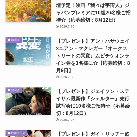
壇予定！映画『我々は宇宙人』ジ
ャパンプレミアに10組20名様ご招
待☆（応募締切：8月12日）
2026.7.29
【プレゼント】アン・ハサウェイ
鑑賞券
×ユアン・マクレガー『オークス
トリートの異変』ムビチケオンラ
イン券を3名様に☆【応募締切：8
月9日】
2026.7.28
【プレゼント】ジェイソン・ステ
試写会
イサム最新作『シェルター』先行
試写会に10名様ご招待☆（応募締
切：8月12日）
2026.7.27
【プレゼント】ガイ・リッチー監
映画グッズ