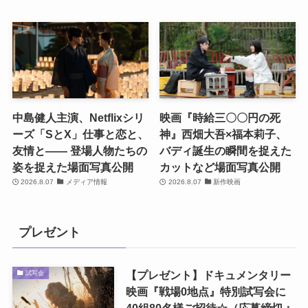
中島健人主演、Netflixシリ
映画『時給三〇〇円の死
ーズ「SとX」仕事と恋と、
神』西畑大吾×福本莉子、
友情と―― 登場人物たちの
バディ誕生の瞬間を捉えた
姿を捉えた場面写真公開
カットなど場面写真公開
2026.8.07
メディア情報
2026.8.07
新作映画
プレゼント
【プレゼント】ドキュメンタリー
試写会
映画『戦場0地点』特別試写会に