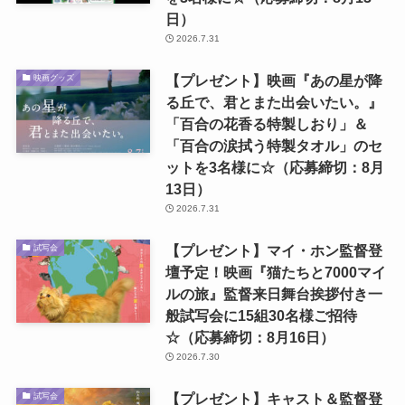
日）
2026.7.31
【プレゼント】映画『あの星が降
映画グッズ
る丘で、君とまた出会いたい。』
「百合の花香る特製しおり」＆
「百合の涙拭う特製タオル」のセ
ットを3名様に☆（応募締切：8月
13日）
2026.7.31
【プレゼント】マイ・ホン監督登
試写会
壇予定！映画『猫たちと7000マイ
ルの旅』監督来日舞台挨拶付き一
般試写会に15組30名様ご招待
☆（応募締切：8月16日）
2026.7.30
【プレゼント】キャスト＆監督登
試写会