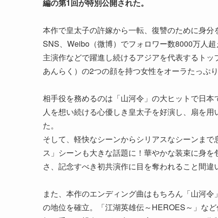
編の第1回が特別公開された。
本作で皇太子の許嫁から一転、復讐のために身分
SNS、Weibo（微博）でフォロワー数8000
主演作などで躍進し続けるアジアを代表するトッ
あんらく）の2つの顔を持つ女性をオーラたっぷ
相手役を務めるのは「山河令」の大ヒットで日本
人を想い続ける心優しき皇太子を好演し、扇を用
た。
そして、軽快なシーンからシリアスなシーンまで
ス」シーンも大きな話題に！華やかな装束に身を
さ、記念すべき初共演作に目を奪われること間違
また、本作のエンディング曲はもちろん「山河令
の地位を確立。「江湖英雄伝～HEROES～」な