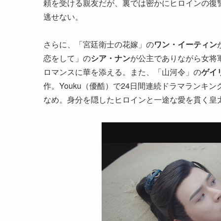
頼を受ける親友だが、裏では密かにヒロインの復
逃せない。
さらに、「宮廷衛士の花嫁」の
ワン・イーティン
恋をして」の
シア・ナン
が公主でありながら女将
ロマンスに華を添える。また、「山河令」の
ゲイ
作。Youku（優酷）で24日間連続ドラマランキ
なめ。身分を隠したヒロインと一途な愛を貫く皇