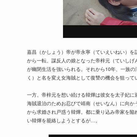
嘉昌（かしょう）帝が帝永寧（ていえいねい）を
から一転、謀反人の娘となった帝梓元（ていしげ
が幽閉生活を強いられる。それから10年、一族
く）と名を変え女海賊として復讐の機会を狙って
一方、帝梓元を想い続ける韓燁は彼女を太子妃に
海賊退治のためお忍びで靖南（せいなん）に向か
から求婚され戸惑う韓燁。都に乗り込み帝家を陥
い韓燁を籠絡しようとするが…。