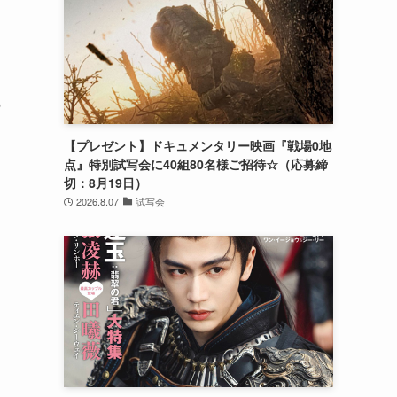
の
【プレゼント】ドキュメンタリー映画『戦場0地
点』特別試写会に40組80名様ご招待☆（応募締
切：8月19日）
2026.8.07
試写会