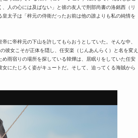
く、人の心には及ばない」と彼の友人で刑部尚書の洛銘西（リ
る皇太子は「梓元の侍衛だったお前は他の誰よりも私の純情を
皇帝に帝梓元の下山を許してもらおうとしていた。そんな中、
その彼女こそが正体を隠し、任安楽（じんあんらく）と名を変
ため雨宿りの場所を探している韓燁は、居眠りをしていた任安
彼女にたじろく姿がキュートだ。そして、迫ってくる海賊から