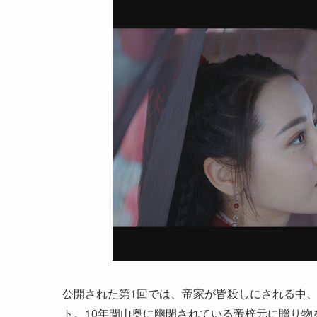
公開された第1回では、帝家が皆殺しにされる中
ト。10年間山奥に幽閉されている帝梓元に贈り