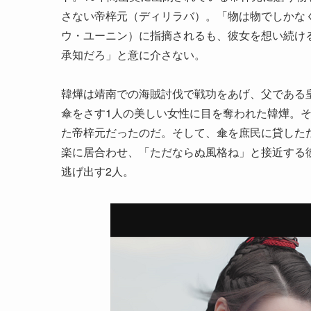
さない帝梓元（ディリラバ）。「物は物でしかな
ウ・ユーニン）に指摘されるも、彼女を想い続け
承知だろ」と意に介さない。
韓燁は靖南での海賊討伐で戦功をあげ、父である
傘をさす1人の美しい女性に目を奪われた韓燁。
た帝梓元だったのだ。そして、傘を庶民に貸した
楽に居合わせ、「ただならぬ風格ね」と接近する
逃げ出す2人。