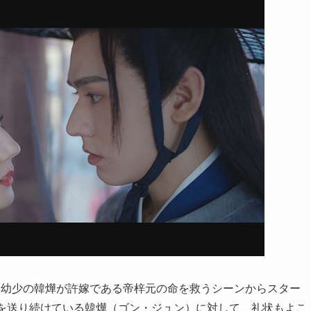
、幼少の韓燁が許嫁である帝梓元の命を救うシーンからスター
物を送り続けている韓燁（ゴン・ジュン）に対して、礼状もよこ