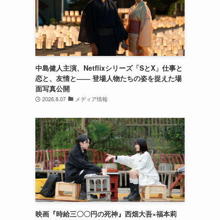
中島健人主演、Netflixシリーズ「SとX」仕事と
恋と、友情と―― 登場人物たちの姿を捉えた場
面写真公開
2026.8.07
メディア情報
映画『時給三〇〇円の死神』西畑大吾×福本莉