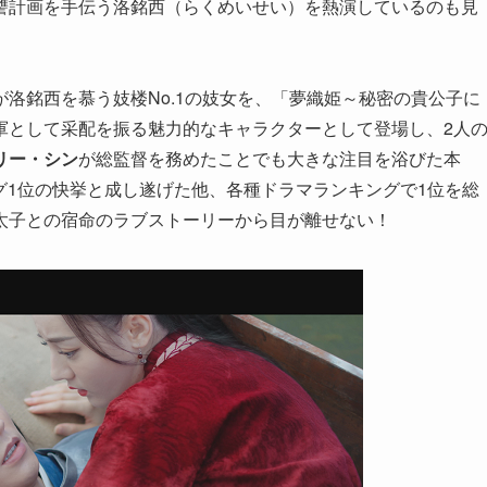
讐計画を手伝う洛銘西（らくめいせい）を熱演しているのも見
が洛銘西を慕う妓楼No.1の妓女を、「夢織姫～秘密の貴公子に
軍として采配を振る魅力的なキャラクターとして登場し、2人
リー・シン
が総監督を務めたことでも大きな注目を浴びた本
ング1位の快挙と成し遂げた他、各種ドラマランキングで1位を総
太子との宿命のラブストーリーから目が離せない！