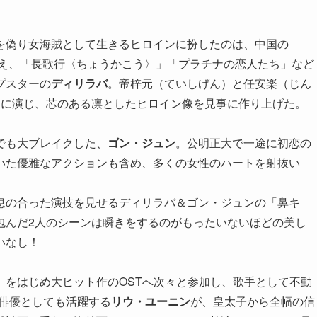
を偽り女海賊として生きるヒロインに扮したのは、中国の
万人超え、「長歌行〈ちょうかこう〉」「プラチナの恋人たち」など
プスターの
ディリラバ
。帝梓元（ていしげん）と任安楽（じん
りに演じ、芯のある凛としたヒロイン像を見事に作り上げた。
でも大ブレイクした、
ゴン・ジュン
。公明正大で一途に初恋の
いた優雅なアクションも含め、多くの女性のハートを射抜い
息の合った演技を見せるディリラバ＆ゴン・ジュンの「鼻キ
包んだ2人のシーンは瞬きをするのがもったいないほどの美し
いなし！
」をはじめ大ヒット作のOSTへ次々と参加し、歌手として不動
ど俳優としても活躍する
リウ・ユーニン
が、皇太子から全幅の信