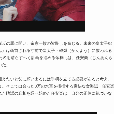
謀反の罪に問い、帝家一族の皆殺しを命じる。未来の皇太子妃
ん）は斬首される寸前で皇太子・韓燁（かんよう）に救われる
の汚名を晴らすべく計画を進める帝梓元は、任安楽（じんあんら
いた。
迎えたいと父に願い出るには手柄を立てる必要があると考え、
う。そこで出会った3万の水軍を指揮する豪快な女海賊・任安
れた陰謀の真相を調べ始めた任安楽は、自分の正体に気づかな