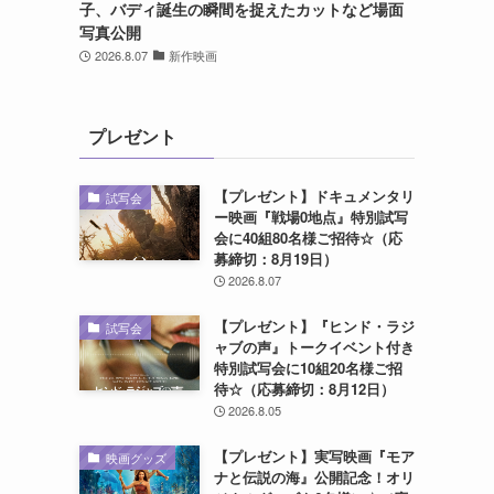
子、バディ誕生の瞬間を捉えたカットなど場面
写真公開
2026.8.07
新作映画
プレゼント
え
【プレゼント】ドキュメンタリ
試写会
ー映画『戦場0地点』特別試写
会に40組80名様ご招待☆（応
募締切：8月19日）
2026.8.07
【プレゼント】『ヒンド・ラジ
試写会
ャブの声』トークイベント付き
特別試写会に10組20名様ご招
待☆（応募締切：8月12日）
2026.8.05
【プレゼント】実写映画『モア
映画グッズ
ナと伝説の海』公開記念！オリ