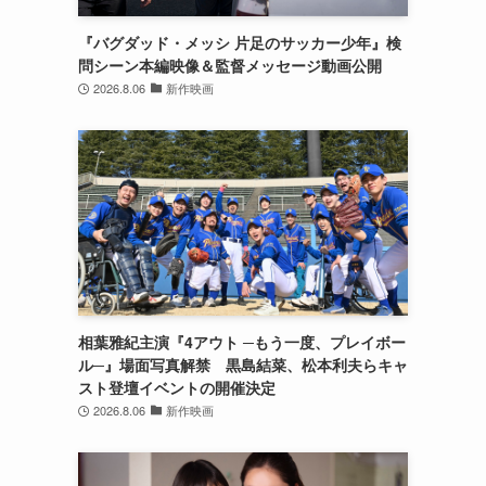
『バグダッド・メッシ 片足のサッカー少年』検
問シーン本編映像＆監督メッセージ動画公開
2026.8.06
新作映画
相葉雅紀主演『4アウト ─もう一度、プレイボー
ル─』場面写真解禁 黒島結菜、松本利夫らキャ
スト登壇イベントの開催決定
2026.8.06
新作映画