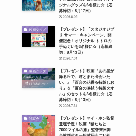
ジナルグッズを6名様に☆（応
募締切：8月17日）
2026.8.05
【プレゼント】「スタジオジブ
映画グッズ
リ サマー・キャンペーン」開
催記念！オリジナル トトロの
手ぬぐいを3名様に☆（応募締
切：8月13日）
2026.7.31
【プレゼント】映画『あの星が
映画グッズ
降る丘で、君とまた出会いた
い。』「百合の花香る特製しお
り」＆「百合の涙拭う特製タオ
ル」のセットを3名様に☆（応
募締切：8月13日）
2026.7.31
【プレゼント】マイ・ホン監督
試写会
登壇予定！映画『猫たちと
7000マイルの旅』監督来日舞
台挨拶付き一般試写会に15組