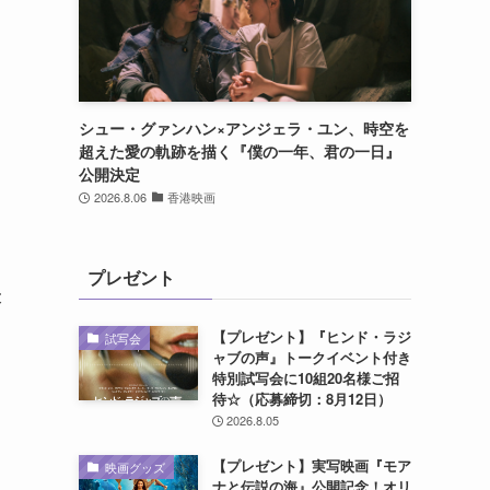
シュー・グァンハン×アンジェラ・ユン、時空を
超えた愛の軌跡を描く『僕の一年、君の一日』
公開決定
2026.8.06
香港映画
プレゼント
最
【プレゼント】『ヒンド・ラジ
試写会
ャブの声』トークイベント付き
特別試写会に10組20名様ご招
待☆（応募締切：8月12日）
2026.8.05
【プレゼント】実写映画『モア
映画グッズ
ナと伝説の海』公開記念！オリ