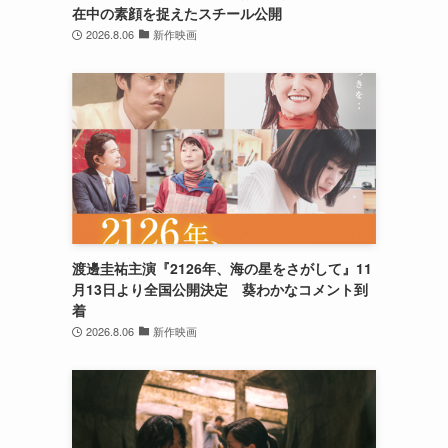
在中の素顔を捉えたスチール公開
2026.8.06
新作映画
渡邊圭祐主演『2126年、海の星をさがして』11
月13日より全国公開決定 葵わかなコメント到
着
2026.8.06
新作映画