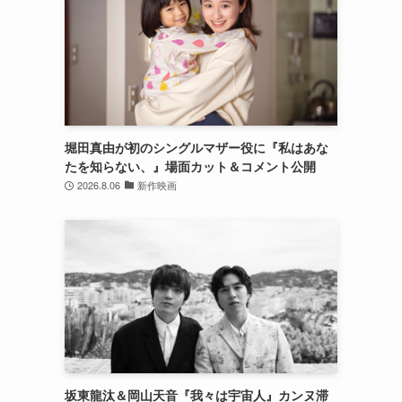
堀田真由が初のシングルマザー役に『私はあな
たを知らない、』場面カット＆コメント公開
2026.8.06
新作映画
坂東龍汰＆岡山天音『我々は宇宙人』カンヌ滞