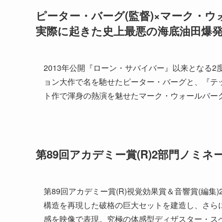
ピーター・バーグ(監督)×マーク・ウ
実際に起きた史上最悪の海底油田爆
2013年公開『ローン・サバイバー』以来となる
ョン大作で名を馳せたピーター・バーグと、『テ
ト作で渾身の熱演を魅せたマーク・ウォールバーグ
第89回アカデミー賞(R)2部門ノミネ
第89回アカデミー賞(R)視覚効果賞＆音響賞(編
構造を再現した破格の巨大セットを建造し、さら
感を映像で表現。究極の体感型ディザスター・ス