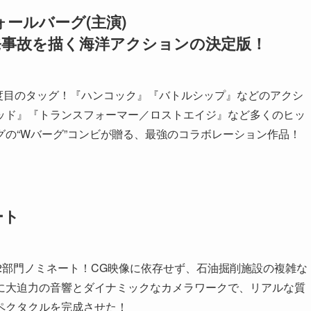
ォールバーグ(主演)
発事故を描く海洋アクションの決定版！
2度目のタッグ！『ハンコック』『バトルシップ』などのアクシ
ッド』『トランスフォーマー／ロストエイジ』など多くのヒッ
の“Wバーグ”コンビが贈る、最強のコラボレーション作品！
ート
集)2部門ノミネート！CG映像に依存せず、石油掘削施設の複雑な
に大迫力の音響とダイナミックなカメラワークで、リアルな質
ペクタクルを完成させた！