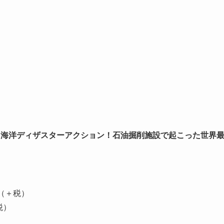
る海洋ディザスターアクション！石油掘削施設で起こった世界
円（＋税）
税）