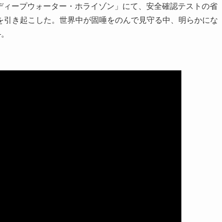
設「ディープウォーター・ホライゾン」にて、安全確認テストの省
を引き起こした。世界中が固唾をのんで見守る中、明らかにな
―。