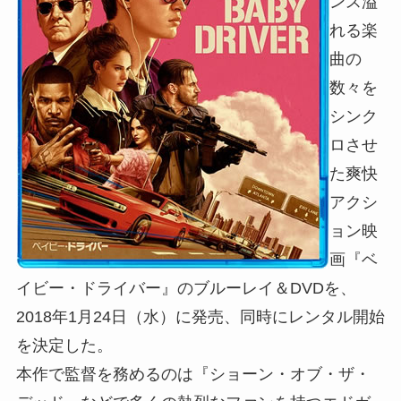
ンス溢
れる楽
曲の
数々を
シンク
ロさせ
た爽快
アクシ
ョン映
画『ベ
イビー・ドライバー』のブルーレイ＆DVDを、
2018年1月24日（水）に発売、同時にレンタル開始
を決定した。
本作で監督を務めるのは『ショーン・オブ・ザ・