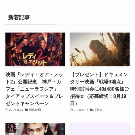
新着記事
映画『レディ・オア・ノッ
【プレゼント】ドキュメン
ト2』公開記念 神戸・カ
タリー映画『戦場0地点』
フェ「ニューラフレア」
特別試写会に40組80名様ご
タイアップスイーツ＆プレ
招待☆（応募締切：8月19
ゼントキャンペーン
日）
2026.8.07
新作映画
2026.8.07
試写会