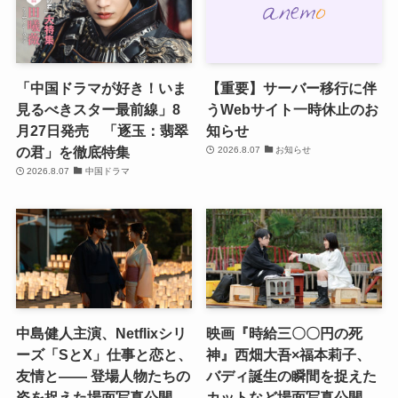
「中国ドラマが好き！いま
【重要】サーバー移行に伴
見るべきスター最前線」8
うWebサイト一時休止のお
月27日発売 「逐玉：翡翠
知らせ
の君」を徹底特集
2026.8.07
お知らせ
2026.8.07
中国ドラマ
中島健人主演、Netflixシリ
映画『時給三〇〇円の死
ーズ「SとX」仕事と恋と、
神』西畑大吾×福本莉子、
友情と―― 登場人物たちの
バディ誕生の瞬間を捉えた
姿を捉えた場面写真公開
カットなど場面写真公開