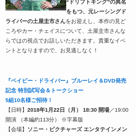
“ドリフトキング”の異名
をもつ、元レーシングド
ライバーの土屋圭市さん
をお迎えし、本作の見ど
ころやカー・チェイスについて、土屋圭市さんな
らではの視点でお話しいただきます。貴重なイベ
ントとなりますので、お見逃しなく！
『ベイビー・ドライバー』ブルーレイ＆DVD発売
記念 特別試写会＆トークショー
5組10名様ご招待！
【日時】
2018年1月22日（月） 18:30 開場
／19:00
開演 （本編約113分） ※字幕版
【会場】
ソニー・ピクチャーズ エンタテインメン