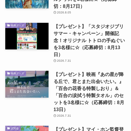
切：8月17日）
2026.8.05
【プレゼント】「スタジオジブリ
映画グッズ
サマー・キャンペーン」開催記
念！オリジナル トトロの手ぬぐい
を3名様に☆（応募締切：8月13
日）
2026.7.31
【プレゼント】映画『あの星が降
映画グッズ
る丘で、君とまた出会いたい。』
「百合の花香る特製しおり」＆
「百合の涙拭う特製タオル」のセ
ットを3名様に☆（応募締切：8月
13日）
2026.7.31
【プレゼント】マイ・ホン監督登
試写会