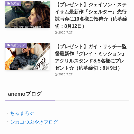
【プレゼント】ジェイソン・ステ
試写会
イサム最新作『シェルター』先行
試写会に10名様ご招待☆（応募締
切：8月12日）
2026.7.27
【プレゼント】ガイ・リッチー監
映画グッズ
督最新作『グレイ・ミッション』
アクリルスタンドを5名様にプレ
ゼント☆（応募締切：8月9日）
2026.7.27
anemoブログ
・
ちゅまろぐ
・
シカゴつぶやきブログ