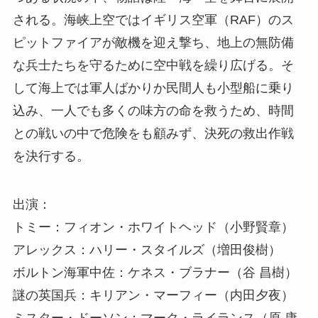
される。海峡上空ではイギリス空軍（RAF）のス
ピットファイアが敵機を迎え撃ち、地上の無防備
な兵士たちを守るために空中戦を繰り広げる。そ
して海上では軍人ばかりか民間人も小型船に乗り
込み、一人でも多くの味方の命を救うため、時間
との戦いの中で危険をも顧みず、決死の救出作戦
を決行する。
出演：
トミー：フィオン・ホワイトヘッド（小野賢章）
アレックス：ハリー・スタイルズ（増田俊樹）
ボルトン海軍中佐：ケネス・ブラナー（谷 昌樹）
謎の英国兵：キリアン・マーフィー（内田夕夜）
ミスター・ドーソン：マーク・ライランス（原 康