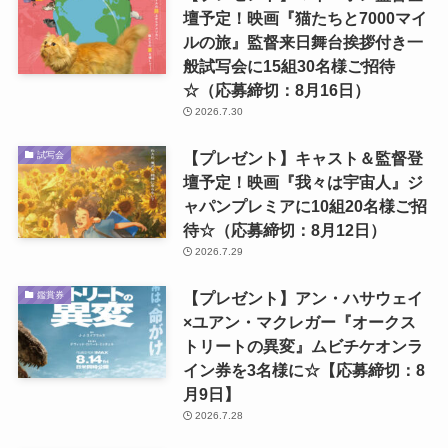
壇予定！映画『猫たちと7000マイ
ルの旅』監督来日舞台挨拶付き一
般試写会に15組30名様ご招待
☆（応募締切：8月16日）
2026.7.30
【プレゼント】キャスト＆監督登
試写会
壇予定！映画『我々は宇宙人』ジ
ャパンプレミアに10組20名様ご招
待☆（応募締切：8月12日）
2026.7.29
【プレゼント】アン・ハサウェイ
鑑賞券
×ユアン・マクレガー『オークス
トリートの異変』ムビチケオンラ
イン券を3名様に☆【応募締切：8
月9日】
2026.7.28