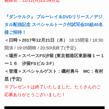
募締切：12/11(月)23:59分迄
『ダンケルク』 ブルーレイ＆DVDリリース／デジ
タル配信記念 スペシャルトーク付試写会20組40名
様ご招待！
＜日時＞2017年12月21日（木）
18:15開場 / 18:30
開演 / 19:05開映 / 20:50頃終了(予定)
＜場所＞スペースFS汐留 (東京都港区東新橋１ー１
ー１６ 汐留FSビル３F）
＜登壇＞スペシャルゲスト：磯村勇斗 MC：有村
昆 (予定)
※プレゼントは終了いたしました。たくさんのご
応募ありがとうございました！