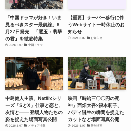
「中国ドラマが好き！いま
【重要】サーバー移行に伴
見るべきスター最前線」8
うWebサイト一時休止のお
月27日発売 「逐玉：翡翠
知らせ
の君」を徹底特集
2026.8.07
お知らせ
2026.8.07
中国ドラマ
中島健人主演、Netflixシリ
映画『時給三〇〇円の死
ーズ「SとX」仕事と恋と、
神』西畑大吾×福本莉子、
友情と―― 登場人物たちの
バディ誕生の瞬間を捉えた
姿を捉えた場面写真公開
カットなど場面写真公開
2026.8.07
メディア情報
2026.8.07
新作映画