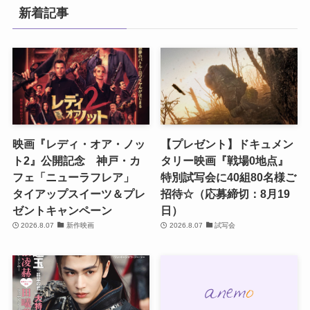
新着記事
映画『レディ・オア・ノッ
【プレゼント】ドキュメン
ト2』公開記念 神戸・カ
タリー映画『戦場0地点』
フェ「ニューラフレア」
特別試写会に40組80名様ご
タイアップスイーツ＆プレ
招待☆（応募締切：8月19
ゼントキャンペーン
日）
2026.8.07
新作映画
2026.8.07
試写会