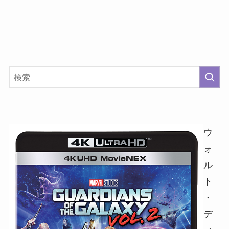
ウ
ォ
ル
ト
・
デ