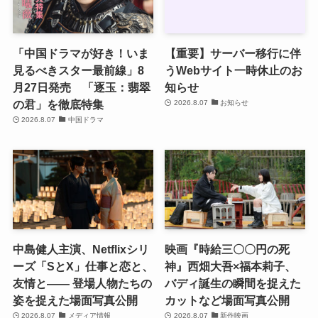
「中国ドラマが好き！いま
【重要】サーバー移行に伴
見るべきスター最前線」8
うWebサイト一時休止のお
月27日発売 「逐玉：翡翠
知らせ
の君」を徹底特集
2026.8.07
お知らせ
2026.8.07
中国ドラマ
中島健人主演、Netflixシリ
映画『時給三〇〇円の死
ーズ「SとX」仕事と恋と、
神』西畑大吾×福本莉子、
友情と―― 登場人物たちの
バディ誕生の瞬間を捉えた
姿を捉えた場面写真公開
カットなど場面写真公開
2026.8.07
メディア情報
2026.8.07
新作映画