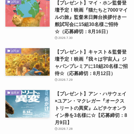
【プレゼント】マイ・ホン監督登
試写会
壇予定！映画『猫たちと7000マイ
ルの旅』監督来日舞台挨拶付き一
般試写会に15組30名様ご招待
☆（応募締切：8月16日）
2026.7.30
【プレゼント】キャスト＆監督登
試写会
壇予定！映画『我々は宇宙人』ジ
ャパンプレミアに10組20名様ご招
待☆（応募締切：8月12日）
2026.7.29
【プレゼント】アン・ハサウェイ
鑑賞券
×ユアン・マクレガー『オークス
トリートの異変』ムビチケオンラ
イン券を3名様に☆【応募締切：8
月9日】
2026.7.28