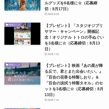
ルグッズを6名様に☆（応募締
切：8月17日）
2026.8.05
【プレゼント】「スタジオジブリ
映画グッズ
サマー・キャンペーン」開催記
念！オリジナル トトロの手ぬぐい
を3名様に☆（応募締切：8月13
日）
2026.7.31
【プレゼント】映画『あの星が降
映画グッズ
る丘で、君とまた出会いたい。』
「百合の花香る特製しおり」＆
「百合の涙拭う特製タオル」のセ
ットを3名様に☆（応募締切：8月
13日）
2026.7.31