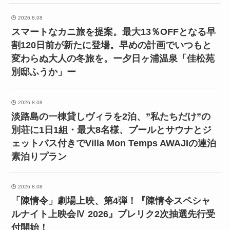
2026.8.08
スマートなカニ旅を提案。最大13％OFFとなる早
割120日前が新たに登場。早めの計画でいつもと
変わらぬ大人の冬旅を。ー夕日ヶ浦温泉「佳松苑
別邸ふうか」ー
2026.8.08
淡路島の一棟貸しヴィラを2泊、”私たちだけ”の
別荘に1日1組・最大8名様、プールとサウナとジ
ェットバス付きでVilla Mon Temps AWAJIの連泊
素泊りプラン
2026.8.08
「陳情令」劇場上映、第4弾！『陳情令スペシャ
ルナイト上映会Ⅳ 2026』プレリク2次抽選先行受
付開始！