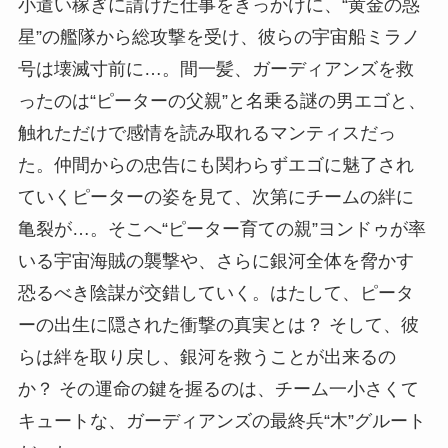
小遣い稼ぎに請けた仕事をきっかけに、“黄金の惑
星”の艦隊から総攻撃を受け、彼らの宇宙船ミラノ
号は壊滅寸前に…。間一髪、ガーディアンズを救
ったのは“ピーターの父親”と名乗る謎の男エゴと、
触れただけで感情を読み取れるマンティスだっ
た。仲間からの忠告にも関わらずエゴに魅了され
ていくピーターの姿を見て、次第にチームの絆に
亀裂が…。そこへ“ピーター育ての親”ヨンドゥが率
いる宇宙海賊の襲撃や、さらに銀河全体を脅かす
恐るべき陰謀が交錯していく。はたして、ピータ
ーの出生に隠された衝撃の真実とは？ そして、彼
らは絆を取り戻し、銀河を救うことが出来るの
か？ その運命の鍵を握るのは、チーム一小さくて
キュートな、ガーディアンズの最終兵“木”グルート