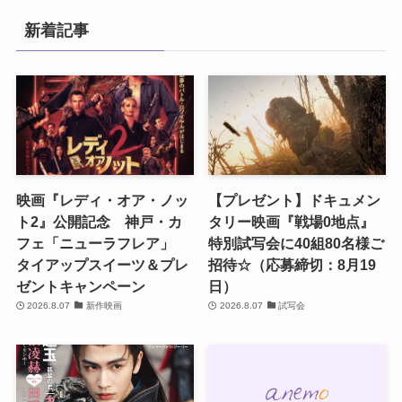
新着記事
映画『レディ・オア・ノッ
【プレゼント】ドキュメン
ト2』公開記念 神戸・カ
タリー映画『戦場0地点』
フェ「ニューラフレア」
特別試写会に40組80名様ご
タイアップスイーツ＆プレ
招待☆（応募締切：8月19
ゼントキャンペーン
日）
2026.8.07
新作映画
2026.8.07
試写会