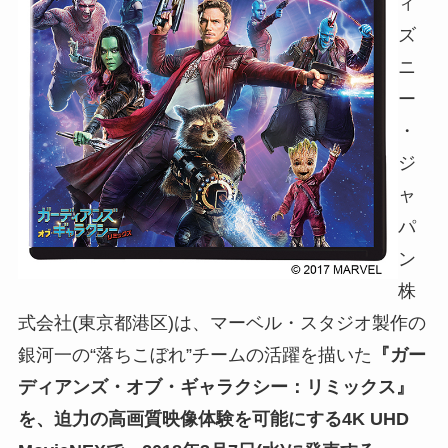
ィ
ズ
ニ
ー
・
ジ
ャ
パ
ン
株
式会社(東京都港区)は、マーベル・スタジオ製作の
銀河一の“落ちこぼれ”チームの活躍を描いた
『ガー
ディアンズ・オブ・ギャラクシー：リミックス』
を、迫力の高画質映像体験を可能にする4K UHD