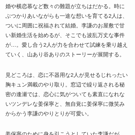
婚や横恋慕など数々の難題が立ちはだかる。時に
ぶつかりあいながらも一途な想いを育てる2人は、
ついに周囲に祝福されて結婚。李謙のお屋敷で甘
い新婚生活を始めるが、そこでも波乱万丈な事件
が…。愛し合う2人が力を合わせて試練を乗り越え
ていく、山あり谷ありのストーリーが展開する。
見どころは、恋に不器用な2人が見せるじれったい
胸キュン満載のやり取り。窓辺で繰り返される秘
密の逢瀬では、恋心に気がついても素直になれな
いツンデレな姜保寧と、無自覚に姜保寧に微笑み
からかう李謙のやりとりが可愛い。
姜保寧のために身を引こうとしていた李謙だが、