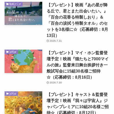
【プレゼント】映画『あの星が降
映画グッズ
る丘で、君とまた出会いたい。』
「百合の花香る特製しおり」＆
「百合の涙拭う特製タオル」のセ
ットを3名様に☆（応募締切：8月
13日）
2026.7.31
【プレゼント】マイ・ホン監督登
試写会
壇予定！映画『猫たちと7000マイ
ルの旅』監督来日舞台挨拶付き一
般試写会に15組30名様ご招待
☆（応募締切：8月16日）
2026.7.30
【プレゼント】キャスト＆監督登
試写会
壇予定！映画『我々は宇宙人』ジ
ャパンプレミアに10組20名様ご招
待☆（応募締切：8月12日）