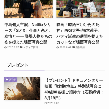
中島健人主演、Netflixシリ
映画『時給三〇〇円の死
ーズ「SとX」仕事と恋と、
神』西畑大吾×福本莉子、
友情と―― 登場人物たちの
バディ誕生の瞬間を捉えた
姿を捉えた場面写真公開
カットなど場面写真公開
2026.8.07
メディア情報
2026.8.07
新作映画
プレゼント
【プレゼント】ドキュメンタリー
試写会
映画『戦場0地点』特別試写会に
40組80名様ご招待☆（応募締切：
8月19日）
2026.8.07