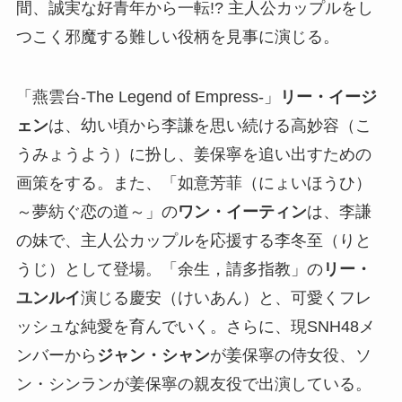
間、誠実な好青年から一転!? 主人公カップルをし
つこく邪魔する難しい役柄を見事に演じる。
「燕雲台-The Legend of Empress-」
リー・イージ
ェン
は、幼い頃から李謙を思い続ける高妙容（こ
うみょうよう）に扮し、姜保寧を追い出すための
画策をする。また、「如意芳菲（にょいほうひ）
～夢紡ぐ恋の道～」の
ワン・イーティン
は、李謙
の妹で、主人公カップルを応援する李冬至（りと
うじ）として登場。「余生，請多指教」の
リー・
ユンルイ
演じる慶安（けいあん）と、可愛くフレ
ッシュな純愛を育んでいく。さらに、現SNH48メ
ンバーから
ジャン・シャン
が姜保寧の侍女役、ソ
ン・シンランが姜保寧の親友役で出演している。