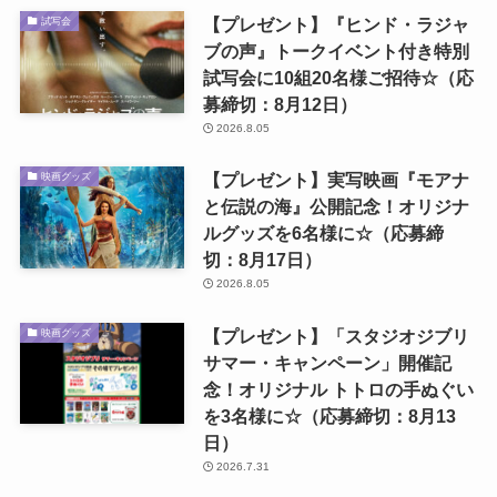
【プレゼント】『ヒンド・ラジャ
試写会
ブの声』トークイベント付き特別
試写会に10組20名様ご招待☆（応
募締切：8月12日）
2026.8.05
【プレゼント】実写映画『モアナ
映画グッズ
と伝説の海』公開記念！オリジナ
ルグッズを6名様に☆（応募締
切：8月17日）
2026.8.05
【プレゼント】「スタジオジブリ
映画グッズ
サマー・キャンペーン」開催記
念！オリジナル トトロの手ぬぐい
を3名様に☆（応募締切：8月13
日）
2026.7.31