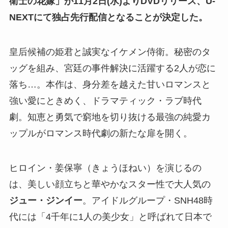
衛士の花嫁」が11月2日(水)よりDVDリリース、U-
NEXTにて独占先行配信となることが決定した。
皇后候補の姫君と誠実なイケメン侍衛。秘密のタ
ッグを組み、宮廷の事件解決に活躍する2人が恋に
落ち…。本作は、身分差を越えた甘いロマンスと
強い愛にときめく、ドラマティック・ラブ時代
劇。知恵と勇気で窮地を切り抜ける最強の純愛カ
ップルがロマンス時代劇の新たな扉を開く。
ヒロイン・姜保寧（きょうほねい）を演じるの
は、美しい顔立ちと華やかなスター性で大人気の
ジュー・ジンイー
。アイドルグループ・SNH48時
代には「4千年に1人の美少女」と呼ばれて日本で