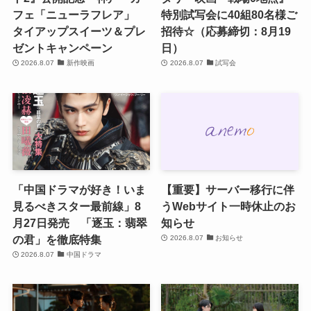
フェ「ニューラフレア」
特別試写会に40組80名様ご
タイアップスイーツ＆プレ
招待☆（応募締切：8月19
ゼントキャンペーン
日）
2026.8.07
新作映画
2026.8.07
試写会
「中国ドラマが好き！いま
【重要】サーバー移行に伴
見るべきスター最前線」8
うWebサイト一時休止のお
月27日発売 「逐玉：翡翠
知らせ
の君」を徹底特集
2026.8.07
お知らせ
2026.8.07
中国ドラマ