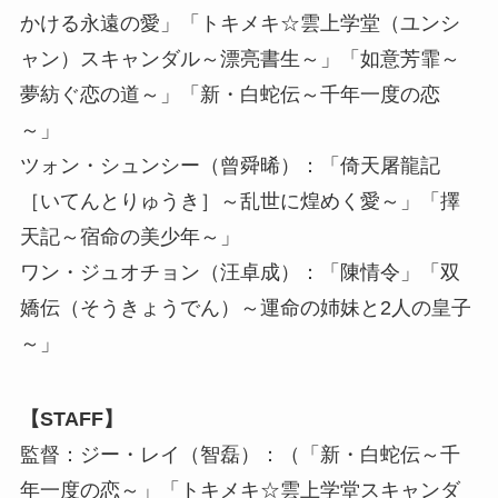
かける永遠の愛」「トキメキ☆雲上学堂（ユンシ
ャン）スキャンダル～漂亮書生～」「如意芳霏～
夢紡ぐ恋の道～」「新・白蛇伝～千年一度の恋
～」
ツォン・シュンシー（曾舜晞）：「倚天屠龍記
［いてんとりゅうき］～乱世に煌めく愛～」「擇
天記～宿命の美少年～」
ワン・ジュオチョン（汪卓成）：「陳情令」「双
嬌伝（そうきょうでん）～運命の姉妹と2人の皇子
～」
【STAFF】
監督：ジー・レイ（智磊）：（「新・白蛇伝～千
年一度の恋～」「トキメキ☆雲上学堂スキャンダ