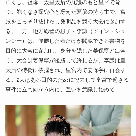
亡くし、祖母・太皇太后の庇護のもと皇宮で育
つ。飽くなき探究心と冴えた頭脳の持ち主で、宮
殿をこっそり抜けだし発明品を競う大会に参加す
る。一方、地方総管の息子・李謙（ツォン・シュ
ンシー）は、優勝した者だけが閲覧できる書物を
目的に大会に参加し、身分を隠した姜保寧と出会
う。大会は姜保寧が優勝して終わるが、李謙は皇
太后の侍衛に抜擢され、皇宮内で姜保寧に再会す
る。2人はある目的のために協力して皇宮で起きる
事件に立ち向かう内に、互いを意識し始めて…。