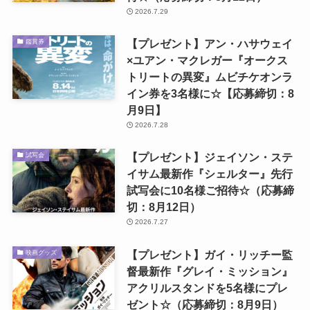
2026.7.29
【プレゼント】アン・ハサウェイ
鑑賞券
×ユアン・マクレガー『オークス
トリートの異変』ムビチケオンラ
イン券を3名様に☆【応募締切：8
月9日】
2026.7.28
【プレゼント】ジェイソン・ステ
試写会
イサム最新作『シェルター』先行
試写会に10名様ご招待☆（応募締
切：8月12日）
2026.7.27
【プレゼント】ガイ・リッチー監
映画グッズ
督最新作『グレイ・ミッション』
アクリルスタンドを5名様にプレ
ゼント☆（応募締切：8月9日）