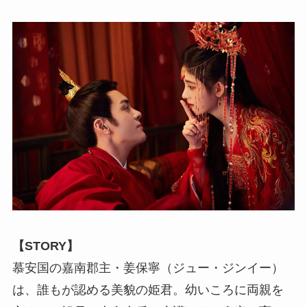
【STORY】
慕安国の嘉南郡主・姜保寧（ジュー・ジンイー）
は、誰もが認める美貌の姫君。幼いころに両親を