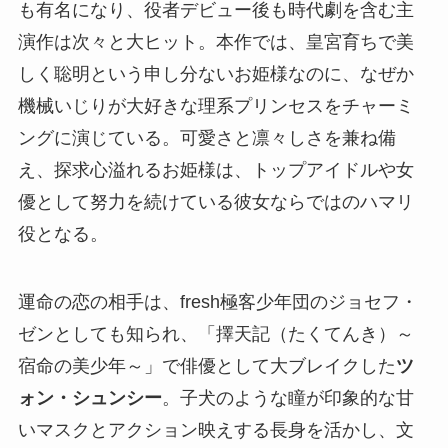
も有名になり、役者デビュー後も時代劇を含む主
演作は次々と大ヒット。本作では、皇宮育ちで美
しく聡明という申し分ないお姫様なのに、なぜか
機械いじりが大好きな理系プリンセスをチャーミ
ングに演じている。可愛さと凛々しさを兼ね備
え、探求心溢れるお姫様は、トップアイドルや女
優として努力を続けている彼女ならではのハマリ
役となる。
運命の恋の相手は、fresh極客少年団のジョセフ・
ゼンとしても知られ、「擇天記（たくてんき）～
宿命の美少年～」で俳優として大ブレイクした
ツ
ォン・シュンシー
。子犬のような瞳が印象的な甘
いマスクとアクション映えする長身を活かし、文