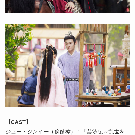
【CAST】
ジュー・ジンイー（鞠婧禕）：「芸汐伝～乱世を