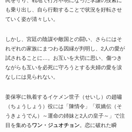
民を守り、戦地で行方不明になった李謙の捜索に
も乗り出し、自ら行動することで状況を好転させ
ていく姿が清々しい。
しかし、宮廷の陰謀や敵国との闘い、さらにはそ
れぞれの家族にまつわる因縁が判明し、2人の愛が
試されることに…。お互いを大切に思い、傷つき
ながらも互いを必死に守ろうとする夫婦の愛を涙
なしには見られない。
姜保寧に執着するイケメン世子（せいし）の趙嘯
（ちょうしょう）役には「陳情令」「双嬌伝（そ
うきょうでん）～運命の姉妹と2人の皇子～」で注
目を集める
ワン・ジュオチョン
。恋に破れた瞬