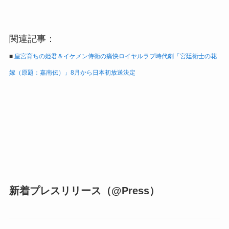
関連記事：
■
皇宮育ちの姫君＆イケメン侍衛の痛快ロイヤルラブ時代劇「宮廷衛士の花
嫁（原題：嘉南伝）」8月から日本初放送決定
新着プレスリリース（@Press）