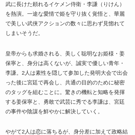
武に長けた頼れるイケメン侍衛・李謙（りけん）
を熱演。一途な愛情で姫を守り抜く覚悟と、華麗
で美しい武侠アクションの数々に思わず見惚れて
しまいそうだ。
皇帝からも求婚される、美しく聡明なお姫様・姜
保寧と、身分は高くないが、誠実で優しい青年・
李謙。2人は素性を隠して参加した発明大会で出会
った後に宮廷で再会し、共通の目的のために秘密
のタッグを組むことに。驚きの機転と知略を発揮
する姜保寧と、勇敢で武芸に秀でる李謙は、宮廷
の事件や陰謀を鮮やかに解決していく。
やがて2人は恋に落ちるが、身分差に加えて政略結