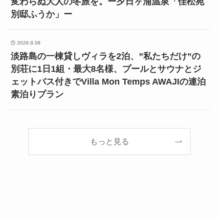
変わらぬ大人の冬旅を。ー夕日ヶ浦温泉「佳松苑
別邸ふうか」ー
2026.8.08
淡路島の一棟貸しヴィラを2泊、”私たちだけ”の
別荘に1日1組・最大8名様、プールとサウナとジ
ェットバス付きでVilla Mon Temps AWAJIの連泊
素泊りプラン
もっと見る