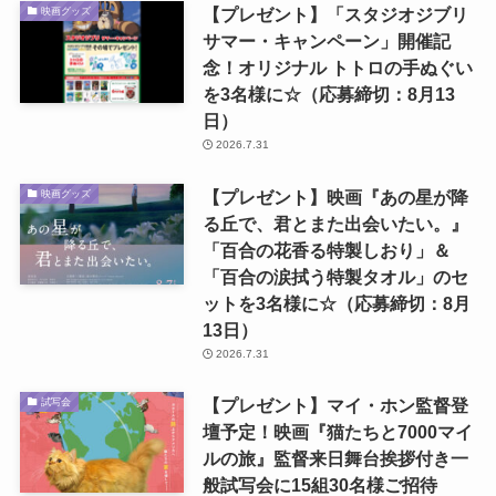
【プレゼント】「スタジオジブリ
映画グッズ
サマー・キャンペーン」開催記
念！オリジナル トトロの手ぬぐい
を3名様に☆（応募締切：8月13
日）
2026.7.31
【プレゼント】映画『あの星が降
映画グッズ
る丘で、君とまた出会いたい。』
「百合の花香る特製しおり」＆
「百合の涙拭う特製タオル」のセ
ットを3名様に☆（応募締切：8月
13日）
2026.7.31
【プレゼント】マイ・ホン監督登
試写会
壇予定！映画『猫たちと7000マイ
ルの旅』監督来日舞台挨拶付き一
般試写会に15組30名様ご招待