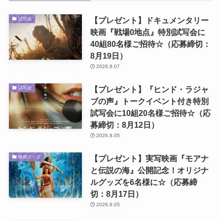
【プレゼント】ドキュメンタリー
試写会
映画『戦場0地点』特別試写会に
40組80名様ご招待☆（応募締切：
8月19日）
2026.8.07
【プレゼント】『ヒンド・ラジャ
試写会
ブの声』トークイベント付き特別
試写会に10組20名様ご招待☆（応
募締切：8月12日）
2026.8.05
【プレゼント】実写映画『モアナ
映画グッズ
と伝説の海』公開記念！オリジナ
ルグッズを6名様に☆（応募締
切：8月17日）
2026.8.05