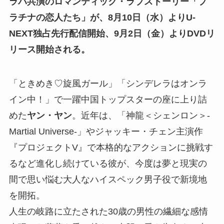
ラバ共演のロマンティック・ラブストーリー「プ
ラチナの恋人たち」が、8月10日（水）よりU-
NEXT独占先行配信開始、9月2日（金）よりDVDリ
リース開始される。
「ときめき♡旋風ガール」「シンデレラはオンラ
イン中！」で一躍中国トップスターの座に上り詰
めた
ヤン・ヤン
。近年は、「神龍＜シェンロン＞-
Martial Universe-」やジャッキー・チェン主演作
『プロジェクトV』で本格的なアクションに挑戦す
るなど進化し続けている彼が、今度は夢と現実の
間で思い悩む大人なハイスペック男子役で新境地
を開拓。
人生の岐路に立たされた30歳の男性の繊細な感情