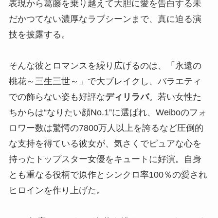
表現から葛藤を乗り越えて大胆に愛を告白する未
だかつてない濃厚なラブシーンまで、真に迫る演
技を披露する。
そんな彼とロマンスを繰り広げるのは、「永遠の
桃花～三生三世～」で大ブレイクし、バラエティ
での飾らない姿も好評な
ディリラバ
。若い女性た
ちからは“なりたい顔No.1”に選ばれ、Weiboのフォ
ロワー数は驚愕の7800万人以上を誇るなど圧倒的
な支持を得ている彼女が、気さくでピュアな心を
持ったトップスター女優をキュートに好演。自身
とも重なる役柄で原作とシンクロ率100％の愛され
ヒロインを作り上げた。