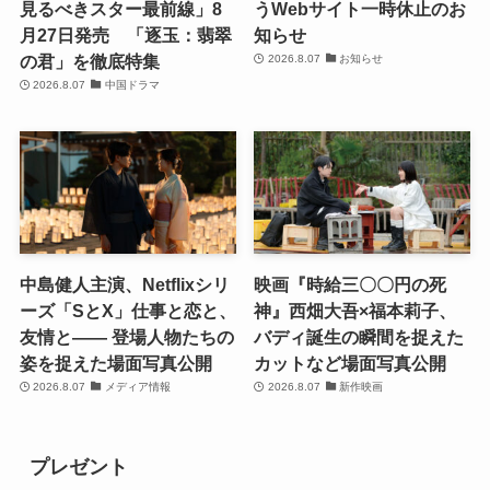
見るべきスター最前線」8
うWebサイト一時休止のお
月27日発売 「逐玉：翡翠
知らせ
の君」を徹底特集
2026.8.07
お知らせ
2026.8.07
中国ドラマ
中島健人主演、Netflixシリ
映画『時給三〇〇円の死
ーズ「SとX」仕事と恋と、
神』西畑大吾×福本莉子、
友情と―― 登場人物たちの
バディ誕生の瞬間を捉えた
姿を捉えた場面写真公開
カットなど場面写真公開
2026.8.07
メディア情報
2026.8.07
新作映画
プレゼント