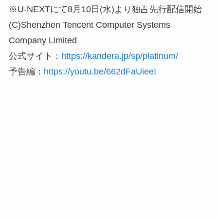
※U-NEXTにて8月10日(水)より独占先行配信開始
(C)Shenzhen Tencent Computer Systems
Company Limited
公式サイト：
https://kandera.jp/sp/platinum/
予告編：
https://youtu.be/662dFaUieeI