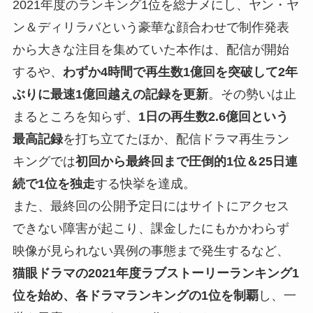
2021年度のランキング1位を総ナメにし、ヤン・ヤ
ン＆ディリラバという豪華な顔合わせで制作発表
から大きな注目を集めていた本作は、配信が開始
するや、
わずか4時間で再生数1億回を突破して2年
ぶりに最速1億回越えの記録を更新
。その勢いは止
まるところを知らず、
1日の再生数2.6億回という
最高記録
を打ち立てたほか、配信ドラマ再生ラン
キングでは
初回から最終回まで圧倒的1位＆25日連
続で1位を独走
する快挙を達成。
また、最終回の公開予定日にはサイトにアクセス
できない障害が起こり、課金したにもかかわらず
映像が見られない異例の事態まで発生するなど、
猫眼ドラマの2021年度ラブストーリーランキング1
位を始め、各ドラマランキングの1位を制覇
し、一