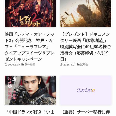
映画『レディ・オア・ノッ
【プレゼント】ドキュメン
ト2』公開記念 神戸・カ
タリー映画『戦場0地点』
フェ「ニューラフレア」
特別試写会に40組80名様ご
タイアップスイーツ＆プレ
招待☆（応募締切：8月19
ゼントキャンペーン
日）
2026.8.07
新作映画
2026.8.07
試写会
「中国ドラマが好き！いま
【重要】サーバー移行に伴