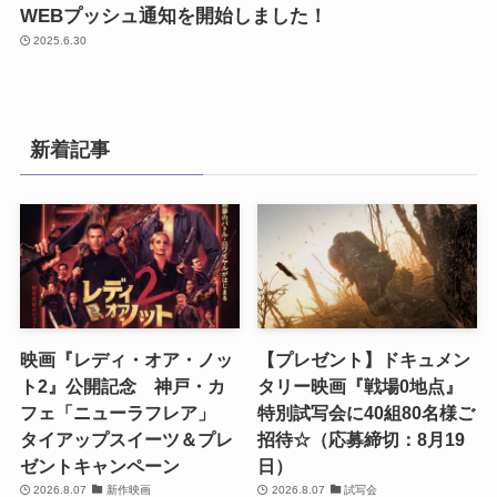
WEBプッシュ通知を開始しました！
2025.6.30
新着記事
映画『レディ・オア・ノッ
【プレゼント】ドキュメン
ト2』公開記念 神戸・カ
タリー映画『戦場0地点』
フェ「ニューラフレア」
特別試写会に40組80名様ご
タイアップスイーツ＆プレ
招待☆（応募締切：8月19
ゼントキャンペーン
日）
2026.8.07
新作映画
2026.8.07
試写会