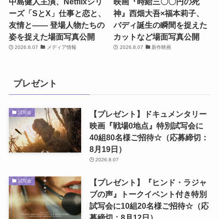
中島健人主演、Netflixシリ
映画『時給三〇〇円の死
ーズ「SとX」仕事と恋と、
神』西畑大吾×福本莉子、
友情と―― 登場人物たちの
バディ誕生の瞬間を捉えた
姿を捉えた場面写真公開
カットなど場面写真公開
2026.8.07
メディア情報
2026.8.07
新作映画
プレゼント
【プレゼント】ドキュメンタリー
試写会
映画『戦場0地点』特別試写会に
40組80名様ご招待☆（応募締切：
8月19日）
2026.8.07
【プレゼント】『ヒンド・ラジャ
試写会
ブの声』トークイベント付き特別
試写会に10組20名様ご招待☆（応
募締切：8月12日）