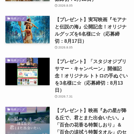
2026.8.05
【プレゼント】実写映画『モアナ
映画グッズ
と伝説の海』公開記念！オリジナ
ルグッズを6名様に☆（応募締
切：8月17日）
2026.8.05
【プレゼント】「スタジオジブリ
映画グッズ
サマー・キャンペーン」開催記
念！オリジナル トトロの手ぬぐい
を3名様に☆（応募締切：8月13
日）
2026.7.31
【プレゼント】映画『あの星が降
映画グッズ
る丘で、君とまた出会いたい。』
「百合の花香る特製しおり」＆
「百合の涙拭う特製タオル」のセ