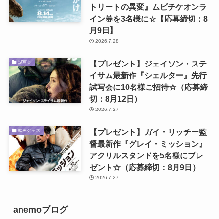
トリートの異変』ムビチケオンラ
イン券を3名様に☆【応募締切：8
月9日】
2026.7.28
【プレゼント】ジェイソン・ステ
試写会
イサム最新作『シェルター』先行
試写会に10名様ご招待☆（応募締
切：8月12日）
2026.7.27
【プレゼント】ガイ・リッチー監
映画グッズ
督最新作『グレイ・ミッション』
アクリルスタンドを5名様にプレ
ゼント☆（応募締切：8月9日）
2026.7.27
anemoブログ