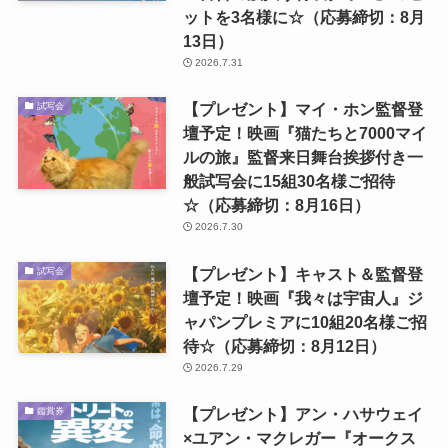
ットを3名様に☆（応募締切：8月
13日）
2026.7.31
【プレゼント】マイ・ホン監督登
試写会
壇予定！映画『猫たちと7000マイ
ルの旅』監督来日舞台挨拶付き一
般試写会に15組30名様ご招待
☆（応募締切：8月16日）
2026.7.30
【プレゼント】キャスト＆監督登
試写会
壇予定！映画『我々は宇宙人』ジ
ャパンプレミアに10組20名様ご招
待☆（応募締切：8月12日）
2026.7.29
【プレゼント】アン・ハサウェイ
鑑賞券
×ユアン・マクレガー『オークス