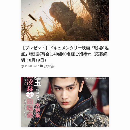
【プレゼント】ドキュメンタリー映画『戦場0地
点』特別試写会に40組80名様ご招待☆（応募締
切：8月19日）
2026.8.07
試写会