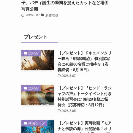
子、バディ誕生の瞬間を捉えたカットなど場面
写真公開
2026.8.07
新作映画
プレゼント
【プレゼント】ドキュメンタリ
試写会
ー映画『戦場0地点』特別試写
会に40組80名様ご招待☆（応
募締切：8月19日）
2026.8.07
【プレゼント】『ヒンド・ラジ
試写会
ャブの声』トークイベント付き
特別試写会に10組20名様ご招
待☆（応募締切：8月12日）
2026.8.05
【プレゼント】実写映画『モア
映画グッズ
ナと伝説の海』公開記念！オリ