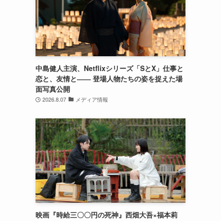
中島健人主演、Netflixシリーズ「SとX」仕事と
恋と、友情と―― 登場人物たちの姿を捉えた場
面写真公開
2026.8.07
メディア情報
映画『時給三〇〇円の死神』西畑大吾×福本莉