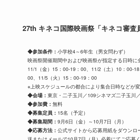
27th キネコ国際映画祭「キネコ審
◆参加条件：
小学校4～6年生（男女問わず）
映画祭開催期間中および映画祭が指定する日時に
11/1（金）15：00-19：00、11/2（土）10：00-1
00、11/5（火）15：00-19：00
※上映スケジュールの都合により集合日時などが
◆会場：
東京・二子玉川／109シネマズ二子玉川／iTS
◆参加費：
無料
◆募集定員：
15名（予定）
◆募集期間：
9月6日（金）～10月7日（月）
◆応募方法：
公式サイトから応募用紙をダウンロ
送またはメールで
10月7日（月）必着にてご応募