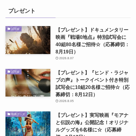
プレゼント
【プレゼント】ドキュメンタリー
試写会
映画『戦場0地点』特別試写会に
40組80名様ご招待☆（応募締切：
8月19日）
2026.8.07
【プレゼント】『ヒンド・ラジャ
試写会
ブの声』トークイベント付き特別
試写会に10組20名様ご招待☆（応
募締切：8月12日）
2026.8.05
【プレゼント】実写映画『モアナ
映画グッズ
と伝説の海』公開記念！オリジナ
ルグッズを6名様に☆（応募締