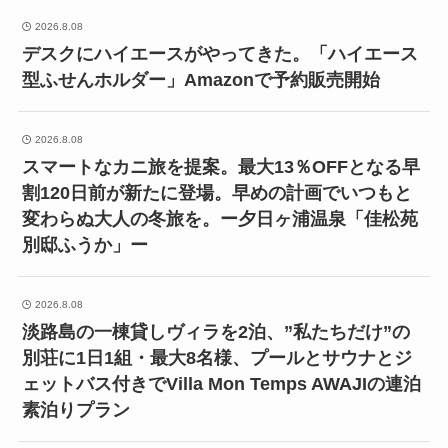
2026.8.08
デスクにハイエースがやってきた。「ハイエース
型ふせんホルダー」Amazonで予約販売開始
2026.8.08
スマートなカニ旅を提案。最大13％OFFとなる早
割120日前が新たに登場。早めの計画でいつもと
変わらぬ大人の冬旅を。ー夕日ヶ浦温泉「佳松苑
別邸ふうか」ー
2026.8.08
淡路島の一棟貸しヴィラを2泊、”私たちだけ”の
別荘に1日1組・最大8名様、プールとサウナとジ
ェットバス付きでVilla Mon Temps AWAJIの連泊
素泊りプラン