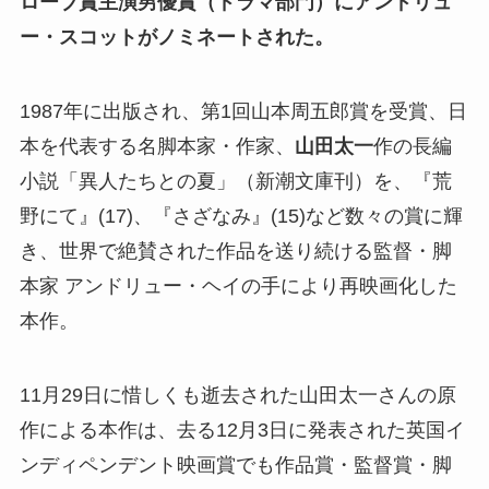
ローブ賞主演男優賞（ドラマ部門）にアンドリュ
ー・スコットがノミネートされた。
1987年に出版され、第1回山本周五郎賞を受賞、日
本を代表する名脚本家・作家、
山田太一
作の長編
小説「異人たちとの夏」（新潮文庫刊）を、『荒
野にて』(17)、『さざなみ』(15)など数々の賞に輝
き、世界で絶賛された作品を送り続ける監督・脚
本家 アンドリュー・ヘイの手により再映画化した
本作。
11月29日に惜しくも逝去された山田太一さんの原
作による本作は、去る12月3日に発表された英国イ
ンディペンデント映画賞でも作品賞・監督賞・脚