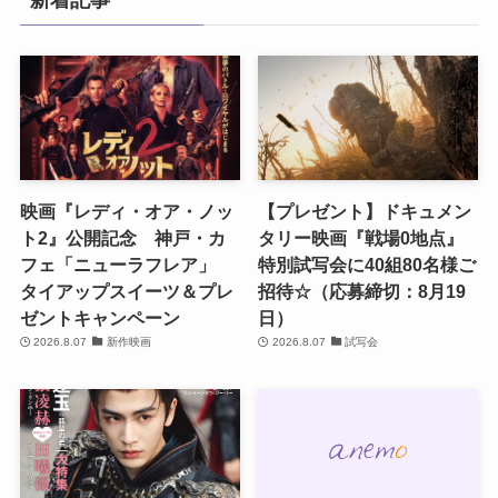
新着記事
映画『レディ・オア・ノッ
【プレゼント】ドキュメン
ト2』公開記念 神戸・カ
タリー映画『戦場0地点』
フェ「ニューラフレア」
特別試写会に40組80名様ご
タイアップスイーツ＆プレ
招待☆（応募締切：8月19
ゼントキャンペーン
日）
2026.8.07
新作映画
2026.8.07
試写会