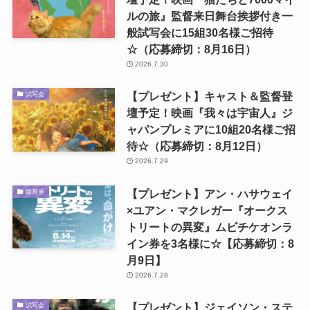
ルの旅』監督来日舞台挨拶付き一
般試写会に15組30名様ご招待
☆（応募締切：8月16日）
2026.7.30
【プレゼント】キャスト＆監督登
試写会
壇予定！映画『我々は宇宙人』ジ
ャパンプレミアに10組20名様ご招
待☆（応募締切：8月12日）
2026.7.29
【プレゼント】アン・ハサウェイ
鑑賞券
×ユアン・マクレガー『オークス
トリートの異変』ムビチケオンラ
イン券を3名様に☆【応募締切：8
月9日】
2026.7.28
【プレゼント】ジェイソン・ステ
試写会