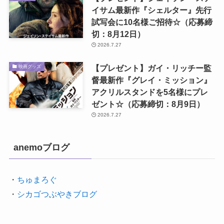
イサム最新作『シェルター』先行
試写会に10名様ご招待☆（応募締
切：8月12日）
2026.7.27
【プレゼント】ガイ・リッチー監
映画グッズ
督最新作『グレイ・ミッション』
アクリルスタンドを5名様にプレ
ゼント☆（応募締切：8月9日）
2026.7.27
anemoブログ
・
ちゅまろぐ
・
シカゴつぶやきブログ