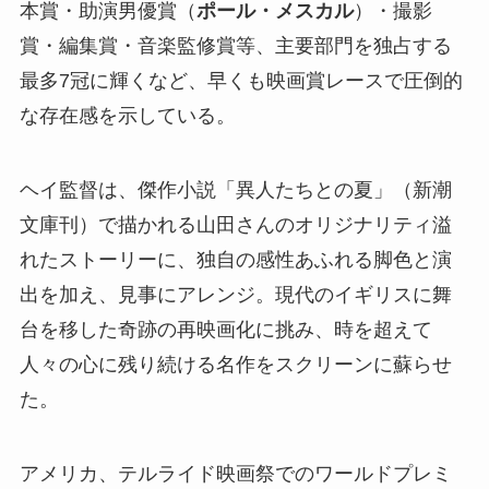
本賞・助演男優賞（
ポール・メスカル
）・撮影
賞・編集賞・音楽監修賞等、主要部門を独占する
最多7冠に輝くなど、早くも映画賞レースで圧倒的
な存在感を示している。
ヘイ監督は、傑作小説「異人たちとの夏」（新潮
文庫刊）で描かれる山田さんのオリジナリティ溢
れたストーリーに、独自の感性あふれる脚色と演
出を加え、見事にアレンジ。現代のイギリスに舞
台を移した奇跡の再映画化に挑み、時を超えて
人々の心に残り続ける名作をスクリーンに蘇らせ
た。
アメリカ、テルライド映画祭でのワールドプレミ