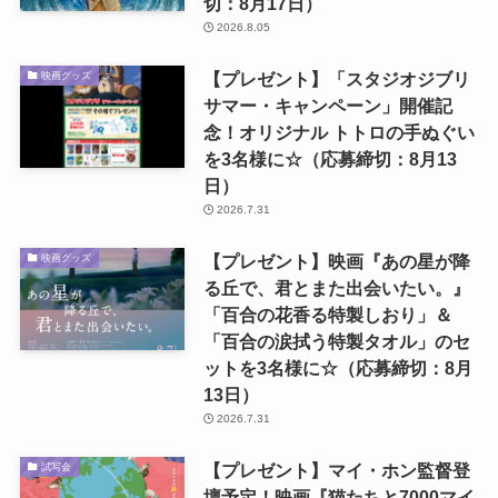
切：8月17日）
2026.8.05
【プレゼント】「スタジオジブリ
映画グッズ
サマー・キャンペーン」開催記
念！オリジナル トトロの手ぬぐい
を3名様に☆（応募締切：8月13
日）
2026.7.31
【プレゼント】映画『あの星が降
映画グッズ
る丘で、君とまた出会いたい。』
「百合の花香る特製しおり」＆
「百合の涙拭う特製タオル」のセ
ットを3名様に☆（応募締切：8月
13日）
2026.7.31
【プレゼント】マイ・ホン監督登
試写会
壇予定！映画『猫たちと7000マイ