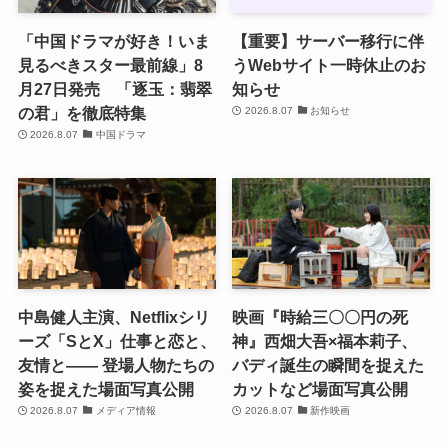
「中国ドラマが好き！いま
【重要】サーバー移行に伴
見るべきスター最前線」8
うWebサイト一時休止のお
月27日発売 「逐玉：翡翠
知らせ
の君」を徹底特集
2026.8.07
お知らせ
2026.8.07
中国ドラマ
中島健人主演、Netflixシリ
映画『時給三〇〇円の死
ーズ「SとX」仕事と恋と、
神』西畑大吾×福本莉子、
友情と―― 登場人物たちの
バディ誕生の瞬間を捉えた
姿を捉えた場面写真公開
カットなど場面写真公開
2026.8.07
メディア情報
2026.8.07
新作映画